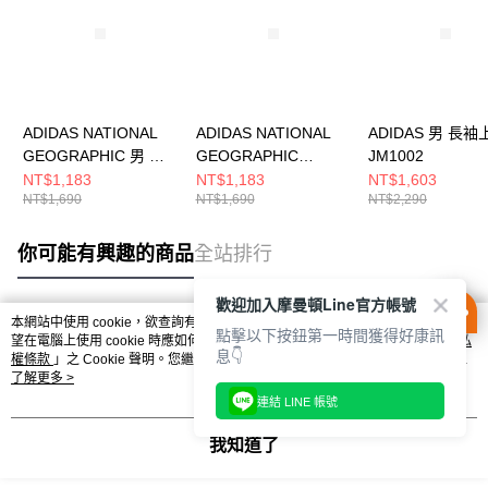
ADIDAS NATIONAL
ADIDAS NATIONAL
ADIDAS 男 長袖
GEOGRAPHIC 男 短
GEOGRAPHIC
JM1002
袖上衣 KC2351
AEROREADY 男 短袖
NT$1,183
NT$1,183
NT$1,603
NT$1,690
NT$1,690
NT$2,290
上衣 KC2349
你可能有興趣的商品
全站排行
歡迎加入摩曼頓Line官方帳號
本網站中使用 cookie，欲查詢有關本網站使用 cookie 方式之詳情，及若您不希
點擊以下按鈕第一時間獲得好康訊
熱門標籤
望在電腦上使用 cookie 時應如何變更電腦的 cookie 設定，請參閱本網站「
隱私
息👇
權條款
」之 Cookie 聲明。您繼續使用本網站即表示您同意本公司得按本網站使
用條款之 Cookie 聲明使用 cookie。
了解更多 >
連結 LINE 帳號
我知道了