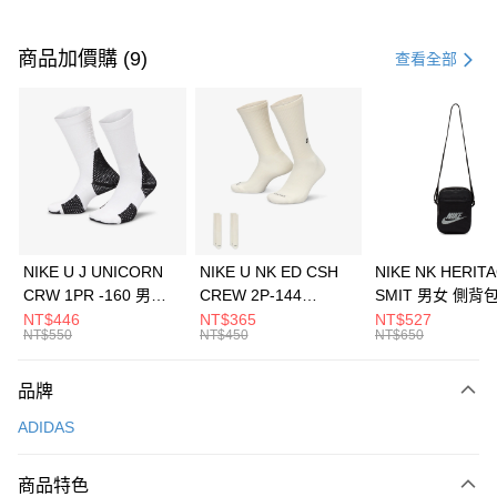
付款方式
信用卡一次付款
商品加價購 (9)
查看全部
信用卡分期付款
3 期 0 利率 每期
NT$896
21家銀行
合作金庫商業銀行
第一商業銀行
LINE Pay
華南商業銀行
彰化商業銀行
Apple Pay
上海商業儲蓄銀行
台北富邦商業銀行
國泰世華商業銀行
兆豐國際商業銀行
悠遊付
臺灣中小企業銀行
台中商業銀行
NIKE U J UNICORN
NIKE U NK ED CSH
NIKE NK HERIT
匯豐（台灣）商業銀行
華泰商業銀行
CRW 1PR -160 男女
CREW 2P-144
SMIT 男女 側背
全盈+PAY
聯邦商業銀行
遠東國際商業銀行
中統襪 FZ3393100
EMBRDY 男女 短統襪
BA5871010
NT$446
NT$365
NT$527
元大商業銀行
永豐商業銀行
NT$550
NT$450
NT$650
AFTEE先享後付
FZ3073133
玉山商業銀行
星展（台灣）商業銀行
相關說明
台新國際商業銀行
中國信託商業銀行
品牌
【關於「AFTEE先享後付」】
台灣樂天信用卡公司
AFTEE先享後付是「在收到商品之後才付款」的支付方式。 讓您購物簡單
運送方式
ADIDAS
便利好安心！
１．簡單：不需註冊會員、不需綁卡、不需儲值。
7-11取貨(快速到店)
２．便利：只要手機號碼，簡訊認證，即可結帳。
商品特色
每筆NT$100，滿NT$1,500(含以上)免運費
３．安心：先確認商品／服務後，再付款。