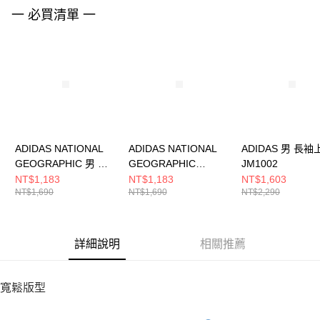
請求用戶進行身份認證。
一 必買清單 一
５．嚴禁一人註冊多個帳號或使用他人資訊註冊。若發現惡意使用之情形，
恩沛科技股份有限公司將有權停止該用戶之使用額度並採取法律行動。
ADIDAS NATIONAL
ADIDAS NATIONAL
ADIDAS 男 長袖
GEOGRAPHIC 男 短
GEOGRAPHIC
JM1002
袖上衣 KC2351
AEROREADY 男 短袖
NT$1,183
NT$1,183
NT$1,603
NT$1,690
NT$1,690
NT$2,290
上衣 KC2349
詳細說明
相關推薦
寬鬆版型