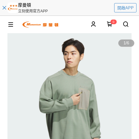
摩曼頓
開啟APP
立刻使用官方APP
0
1
/
6