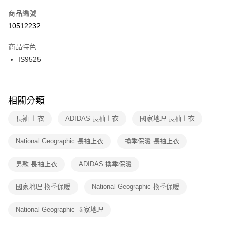
商品編號
宅配
【「AFTEE先享後付」結帳流程】
１．於結帳方式選擇「AFTEE先享後付」後，將跳轉至「AFTEE先享後付」
10512232
每筆NT$100，滿NT$1,500(含以上)免運費
結帳頁面，進行簡訊認證並確認金額後，即可完成結帳。
２．訂單成立數日內，您將收到繳費通知簡訊。
商品特色
付款後門市自取
３．收到繳費通知簡訊後14天內，點擊此簡訊中的連結，可透過四大超商／
IS9525
每筆NT$100，滿NT$1,500(含以上)免運費
ATM／網路銀行／等多元方式進行付款，方視為交易完成。
※ 請注意：結帳手續完成當下不需立刻繳費，但若您需要取消訂單，請聯絡
購買商品的店家。未經商家同意取消之訂單仍視為有效，需透過AFTEE先享
後付繳納相關費用。
※ 交易是否成功請以「AFTEE先享後付 」之結帳頁面顯示為準，若有關於
相關分類
是否繳費成功／繳費後需取消欲退款等相關疑問，請聯繫「AFTEE先享後付
客戶支援中心」
https://netprotections.freshdesk.com/support/home
長袖 上衣
ADIDAS 長袖上衣
國家地理 長袖上衣
【注意事項】
National Geographic 長袖上衣
換季保暖 長袖上衣
１．透過由恩沛科技股份有限公司提供之「AFTEE先享後付」服務完成之交
易，需依本服務之必要範圍內提供個人資料，並將交易相關給付款項請求債
權轉讓予恩沛科技股份有限公司。
男款 長袖上衣
ADIDAS 換季保暖
２．關於個人資料處理事宜，請瀏覽以下網址：
https://aftee.tw/terms/#terms3
國家地理 換季保暖
National Geographic 換季保暖
３．未成年的使用者請事先徵得法定代理人或監護人之同意方可使用
「AFTEE先享後付」，若未經同意申辦者引起之損失，本公司不負相關責
任。
National Geographic 國家地理
４．使用「AFTEE先享後付」時，將依據個別帳號之用戶狀況，依本公司即
時審查核予不同之上限額度；若仍有額度不足之情形，本公司將視審查結果