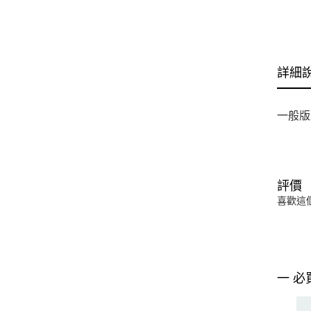
詳細
一般版
評價
喜歡這
一 必