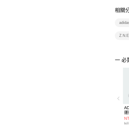
相關
adid
Z.N.
一 必
AD
運
NT
NT