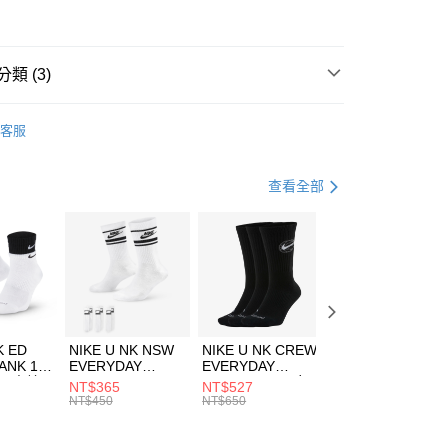
華商業銀行
兆豐國際商業銀行
2
小企業銀行
台中商業銀行
台灣）商業銀行
華泰商業銀行
業銀行
遠東國際商業銀行
類 (3)
業銀行
永豐商業銀行
享後付
業銀行
星展（台灣）商業銀行
IDAS
服飾
客服
際商業銀行
中國信託商業銀行
FTEE先享後付」】
年
下著
長褲
天信用卡公司
先享後付是「在收到商品之後才付款」的支付方式。 讓您購物簡單
心！
健身重訓
服飾
查看全部
：不需註冊會員、不需綁卡、不需儲值。
：只要手機號碼，簡訊認證，即可結帳。
(快速到店)
：先確認商品／服務後，再付款。
00，滿NT$1,500(含以上)免運費
EE先享後付」結帳流程】
方式選擇「AFTEE先享後付」後，將跳轉至「AFTEE先享後
頁面，進行簡訊認證並確認金額後，即可完成結帳。
00，滿NT$1,500(含以上)免運費
成立數日內，您將收到繳費通知簡訊。
費通知簡訊後14天內，點擊此簡訊中的連結，可透過四大超商
市自取
K ED
NIKE U NK NSW
NIKE U NK CREW
NIKE U NK
網路銀行／等多元方式進行付款，方視為交易完成。
ANK 1P
EVERYDAY
EVERYDAY
EVERYDAY LTW
00，滿NT$1,500(含以上)免運費
：結帳手續完成當下不需立刻繳費，但若您需要取消訂單，請聯
 男 中統
ESSENTIAL CR
BBALL 3PR 男女
ANKLE 3PR 男女
NT$365
NT$527
NT$365
的店家。未經商家同意取消之訂單仍視為有效，需透過AFTEE
8104
男女 短統襪
長統襪
踝襪 SX7677010
NT$450
NT$650
NT$450
繳納相關費用。
DX5089103
DA2123010
否成功請以「AFTEE先享後付 」之結帳頁面顯示為準，若有關於
功／繳費後需取消欲退款等相關疑問，請聯繫「AFTEE先享後