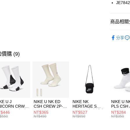
國泰世
JE784
悠遊付
臺灣中
匯豐（
全盈+PAY
聯邦商
商品相關分
元大商
AFTEE先
玉山商
品牌
AD
相關說明
分享
台新國
【關於「A
兒童/青少
台灣樂
AFTEE
便利好安
運動類型
運送方式
價購 (9)
１．簡單
２．便利
7-11取貨
３．安心
每筆NT$1
【「AFT
宅配
１．於結帳
付」結帳
每筆NT$1
２．訂單
３．收到繳
付款後門
KE U J
NIKE U NK ED
NIKE NK
NIKE U N
／ATM／
NICORN CRW
CSH CREW 2P-
HERITAGE S
PLS CSH 
每筆NT$1
※ 請注意
R -160 男女 中
144 EMBRDY 男
SMIT 男女 側背包
144 DBL
$446
NT$365
NT$527
NT$284
絡購買商品
襪 FZ3393100
女 短統襪
BA5871010
襪 DH405
$550
NT$450
NT$650
NT$350
先享後付
FZ3073133
※ 交易是
是否繳費成