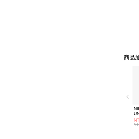
商品加
NI
U
1P
NT
統
NT