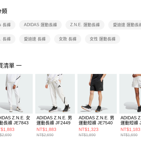
付客戶支
分類
【注意事
１．透過由
as 長褲
ADIDAS 運動長褲
Z.N.E. 運動長褲
愛迪達 運動長
交易，需
求債權轉
２．關於
E. 長褲
愛迪達 長褲
女款 長褲
女性 運動長褲
https://aft
３．未成
「AFTE
任。
買清單 一
４．使用「
即時審查
結果請求
５．嚴禁
形，恩沛
動。
IDAS Z.N.E. 女
ADIDAS Z.N.E. 男
ADIDAS Z.N.E. 男
ADIDAS Z
動長褲 JE7843
運動長褲 JF2449
運動短褲 JE7540
運動短褲 J
$1,883
NT$1,883
NT$1,323
NT$1,183
$2,690
NT$2,690
NT$1,890
NT$1,690