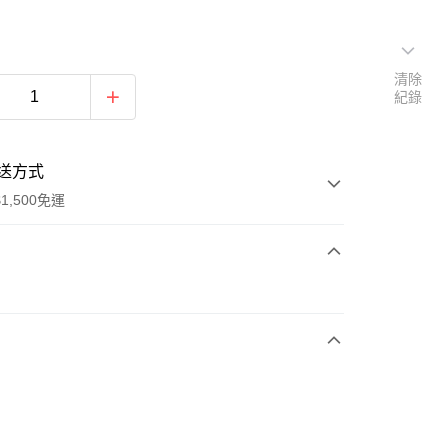
清除
紀錄
送方式
1,500免運
次付款
期付款
0 利率 每期
NT$896
21家銀行
庫商業銀行
第一商業銀行
業銀行
彰化商業銀行
業儲蓄銀行
台北富邦商業銀行