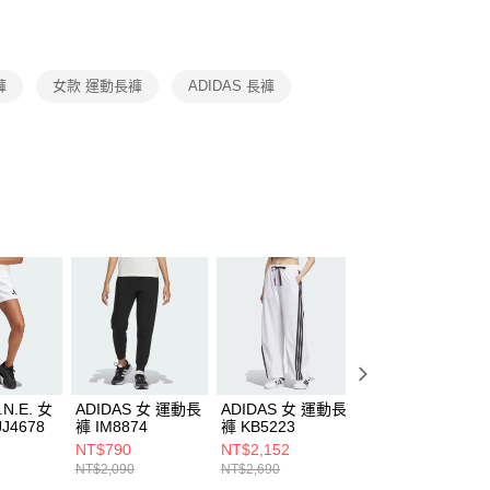
援中心」
https://netprotections.freshdesk.com/support/home
項】
恩沛科技股份有限公司提供之「AFTEE先享後付」服務完成之
褲
女款 運動長褲
ADIDAS 長褲
依本服務之必要範圍內提供個人資料，並將交易相關給付款項請
讓予恩沛科技股份有限公司。
個人資料處理事宜，請瀏覽以下網址：
ee.tw/terms/#terms3
年的使用者請事先徵得法定代理人或監護人之同意方可使用
E先享後付」，若未經同意申辦者引起之損失，本公司不負相關責
AFTEE先享後付」時，將依據個別帳號之用戶狀況，依本公司
核予不同之上限額度；若仍有額度不足之情形，本公司將視審查
用戶進行身份認證。
一人註冊多個帳號或使用他人資訊註冊。若發現惡意使用之情
科技股份有限公司將有權停止該用戶之使用額度並採取法律行
.N.E. 女
ADIDAS 女 運動長
ADIDAS 女 運動長
ADIDAS 女 運動
J4678
褲 IM8874
褲 KB5223
褲 KB5224
NT$790
NT$2,152
NT$2,152
NT$2,090
NT$2,690
NT$2,690