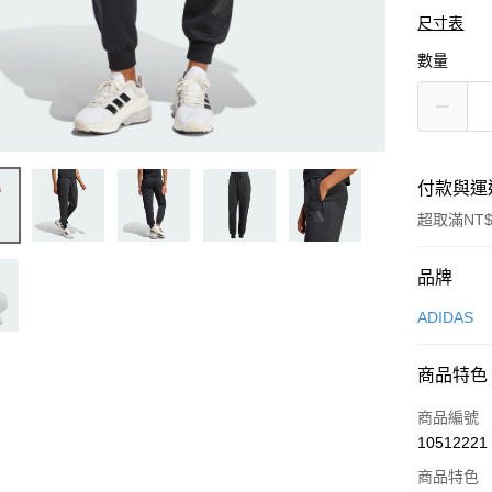
尺寸表
數量
付款與運
超取滿NT$
付款方式
品牌
信用卡一
ADIDAS
信用卡分
商品特色
3 期 
商品編號
合作金
LINE Pay
10512221
華南商
Apple Pay
上海商
商品特色