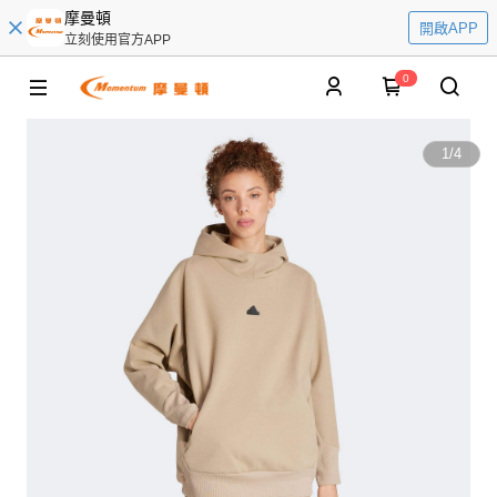
摩曼頓
開啟APP
立刻使用官方APP
0
1
/
4