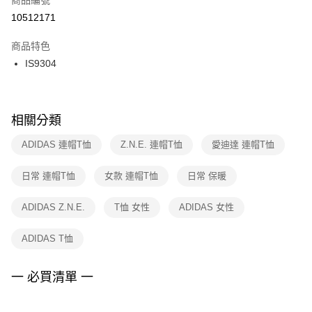
宅配
【「AFTEE先享後付」結帳流程】
１．於結帳方式選擇「AFTEE先享後付」後，將跳轉至「AFTEE先享後付」
10512171
每筆NT$100，滿NT$1,500(含以上)免運費
結帳頁面，進行簡訊認證並確認金額後，即可完成結帳。
２．訂單成立數日內，您將收到繳費通知簡訊。
商品特色
付款後門市自取
３．收到繳費通知簡訊後14天內，點擊此簡訊中的連結，可透過四大超商／
IS9304
每筆NT$100，滿NT$1,500(含以上)免運費
ATM／網路銀行／等多元方式進行付款，方視為交易完成。
※ 請注意：結帳手續完成當下不需立刻繳費，但若您需要取消訂單，請聯絡
購買商品的店家。未經商家同意取消之訂單仍視為有效，需透過AFTEE先享
後付繳納相關費用。
※ 交易是否成功請以「AFTEE先享後付 」之結帳頁面顯示為準，若有關於
相關分類
是否繳費成功／繳費後需取消欲退款等相關疑問，請聯繫「AFTEE先享後付
客戶支援中心」
https://netprotections.freshdesk.com/support/home
ADIDAS 連帽T恤
Z.N.E. 連帽T恤
愛迪達 連帽T恤
【注意事項】
日常 連帽T恤
女款 連帽T恤
日常 保暖
１．透過由恩沛科技股份有限公司提供之「AFTEE先享後付」服務完成之交
易，需依本服務之必要範圍內提供個人資料，並將交易相關給付款項請求債
權轉讓予恩沛科技股份有限公司。
ADIDAS Z.N.E.
T恤 女性
ADIDAS 女性
２．關於個人資料處理事宜，請瀏覽以下網址：
https://aftee.tw/terms/#terms3
ADIDAS T恤
３．未成年的使用者請事先徵得法定代理人或監護人之同意方可使用
「AFTEE先享後付」，若未經同意申辦者引起之損失，本公司不負相關責
任。
一 必買清單 一
４．使用「AFTEE先享後付」時，將依據個別帳號之用戶狀況，依本公司即
時審查核予不同之上限額度；若仍有額度不足之情形，本公司將視審查結果
請求用戶進行身份認證。