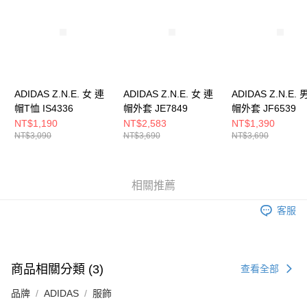
５．嚴禁一人註冊多個帳號或使用他人資訊註冊。若發現惡意使用之情形，
恩沛科技股份有限公司將有權停止該用戶之使用額度並採取法律行動。
ADIDAS Z.N.E. 女 連
ADIDAS Z.N.E. 女 連
ADIDAS Z.N.E. 
帽T恤 IS4336
帽外套 JE7849
帽外套 JF6539
NT$1,190
NT$2,583
NT$1,390
NT$3,090
NT$3,690
NT$3,690
相關推薦
客服
商品相關分類 (3)
查看全部
品牌
ADIDAS
服飾