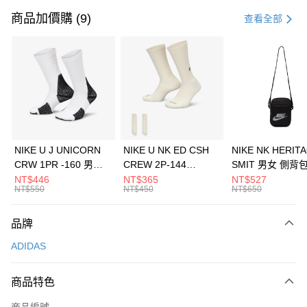
信用卡一次付款
商品加價購 (9)
查看全部
信用卡分期付款
3 期 0 利率 每期
NT$1,030
21家銀行
合作金庫商業銀行
第一商業銀行
LINE Pay
華南商業銀行
彰化商業銀行
Apple Pay
上海商業儲蓄銀行
台北富邦商業銀行
國泰世華商業銀行
兆豐國際商業銀行
悠遊付
臺灣中小企業銀行
台中商業銀行
NIKE U J UNICORN
NIKE U NK ED CSH
NIKE NK HERIT
匯豐（台灣）商業銀行
華泰商業銀行
CRW 1PR -160 男女
CREW 2P-144
SMIT 男女 側背
全盈+PAY
聯邦商業銀行
遠東國際商業銀行
中統襪 FZ3393100
EMBRDY 男女 短統襪
BA5871010
NT$446
NT$365
NT$527
元大商業銀行
永豐商業銀行
NT$550
NT$450
NT$650
AFTEE先享後付
FZ3073133
玉山商業銀行
星展（台灣）商業銀行
相關說明
台新國際商業銀行
中國信託商業銀行
品牌
【關於「AFTEE先享後付」】
台灣樂天信用卡公司
AFTEE先享後付是「在收到商品之後才付款」的支付方式。 讓您購物簡單
運送方式
ADIDAS
便利好安心！
１．簡單：不需註冊會員、不需綁卡、不需儲值。
7-11取貨(快速到店)
２．便利：只要手機號碼，簡訊認證，即可結帳。
商品特色
每筆NT$100，滿NT$1,500(含以上)免運費
３．安心：先確認商品／服務後，再付款。
商品編號