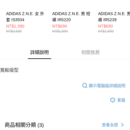
５．嚴禁一人註冊多個帳號或使用他人資訊註冊。若發現惡意使用之情形，
恩沛科技股份有限公司將有權停止該用戶之使用額度並採取法律行動。
ADIDAS Z.N.E. 女 外
ADIDAS Z.N.E. 男 短
ADIDAS Z.N.E. 
套 IS3934
褲 IR5220
褲 IR5239
NT$1,390
NT$690
NT$690
NT$3,690
NT$1,890
NT$1,890
詳細說明
相關推薦
寬鬆版型
顯示電腦版詳細說明
客服
商品相關分類 (3)
查看全部