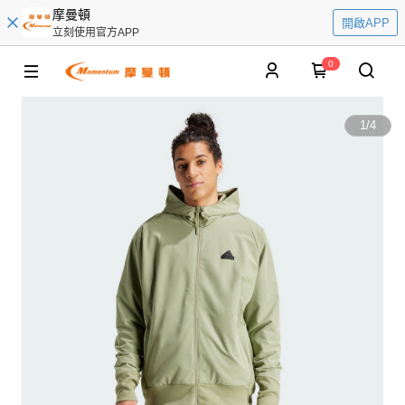
摩曼頓
開啟APP
立刻使用官方APP
0
1
/
4