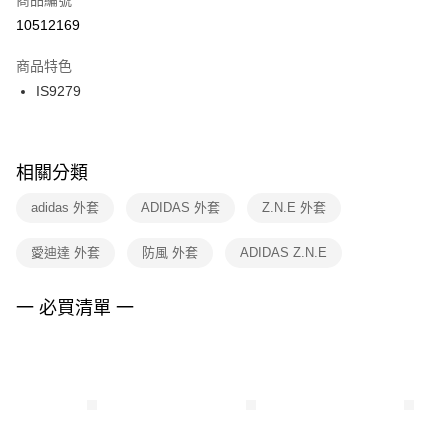
宅配
【「AFTEE先享後付」結帳流程】
１．於結帳方式選擇「AFTEE先享後付」後，將跳轉至「AFTEE先享後付」
10512169
每筆NT$100，滿NT$1,500(含以上)免運費
結帳頁面，進行簡訊認證並確認金額後，即可完成結帳。
２．訂單成立數日內，您將收到繳費通知簡訊。
商品特色
付款後門市自取
３．收到繳費通知簡訊後14天內，點擊此簡訊中的連結，可透過四大超商／
IS9279
每筆NT$100，滿NT$1,500(含以上)免運費
ATM／網路銀行／等多元方式進行付款，方視為交易完成。
※ 請注意：結帳手續完成當下不需立刻繳費，但若您需要取消訂單，請聯絡
購買商品的店家。未經商家同意取消之訂單仍視為有效，需透過AFTEE先享
後付繳納相關費用。
※ 交易是否成功請以「AFTEE先享後付 」之結帳頁面顯示為準，若有關於
相關分類
是否繳費成功／繳費後需取消欲退款等相關疑問，請聯繫「AFTEE先享後付
客戶支援中心」
https://netprotections.freshdesk.com/support/home
adidas 外套
ADIDAS 外套
Z.N.E 外套
【注意事項】
愛迪達 外套
防風 外套
ADIDAS Z.N.E
１．透過由恩沛科技股份有限公司提供之「AFTEE先享後付」服務完成之交
易，需依本服務之必要範圍內提供個人資料，並將交易相關給付款項請求債
權轉讓予恩沛科技股份有限公司。
一 必買清單 一
２．關於個人資料處理事宜，請瀏覽以下網址：
https://aftee.tw/terms/#terms3
３．未成年的使用者請事先徵得法定代理人或監護人之同意方可使用
「AFTEE先享後付」，若未經同意申辦者引起之損失，本公司不負相關責
任。
４．使用「AFTEE先享後付」時，將依據個別帳號之用戶狀況，依本公司即
時審查核予不同之上限額度；若仍有額度不足之情形，本公司將視審查結果
請求用戶進行身份認證。