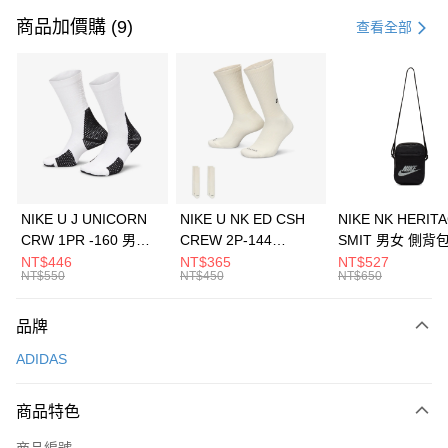
信用卡一次付款
商品加價購 (9)
查看全部
信用卡分期付款
3 期 0 利率 每期
NT$1,096
21家銀行
合作金庫商業銀行
第一商業銀行
LINE Pay
華南商業銀行
彰化商業銀行
Apple Pay
上海商業儲蓄銀行
台北富邦商業銀行
國泰世華商業銀行
兆豐國際商業銀行
悠遊付
臺灣中小企業銀行
台中商業銀行
NIKE U J UNICORN
NIKE U NK ED CSH
NIKE NK HERIT
匯豐（台灣）商業銀行
華泰商業銀行
CRW 1PR -160 男女
CREW 2P-144
SMIT 男女 側背
全盈+PAY
聯邦商業銀行
遠東國際商業銀行
中統襪 FZ3393100
EMBRDY 男女 短統襪
BA5871010
NT$446
NT$365
NT$527
元大商業銀行
永豐商業銀行
NT$550
NT$450
NT$650
AFTEE先享後付
FZ3073133
玉山商業銀行
星展（台灣）商業銀行
相關說明
台新國際商業銀行
中國信託商業銀行
品牌
【關於「AFTEE先享後付」】
台灣樂天信用卡公司
AFTEE先享後付是「在收到商品之後才付款」的支付方式。 讓您購物簡單
運送方式
ADIDAS
便利好安心！
１．簡單：不需註冊會員、不需綁卡、不需儲值。
7-11取貨(快速到店)
２．便利：只要手機號碼，簡訊認證，即可結帳。
商品特色
每筆NT$100，滿NT$1,500(含以上)免運費
３．安心：先確認商品／服務後，再付款。
商品編號