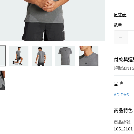
尺寸表
數量
付款與運
超取滿NT$
付款方式
品牌
信用卡一
ADIDAS
信用卡分
商品特色
3 期 
商品編號
合作金
LINE Pay
10512101
華南商