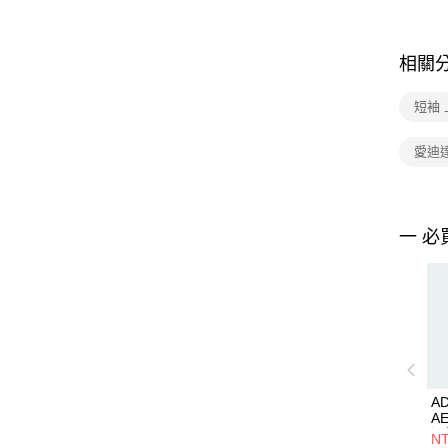
相關
短袖 
愛迪達
一 必
AD
A
濕
NT