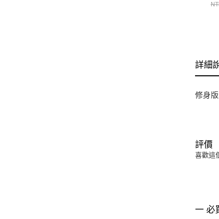
衣 
NT
詳細
修身版
評價
喜歡這
一 必