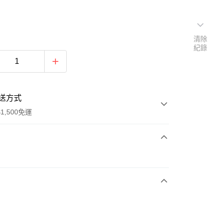
清除
紀錄
送方式
1,500免運
次付款
期付款
0 利率 每期
NT$430
21家銀行
庫商業銀行
第一商業銀行
業銀行
彰化商業銀行