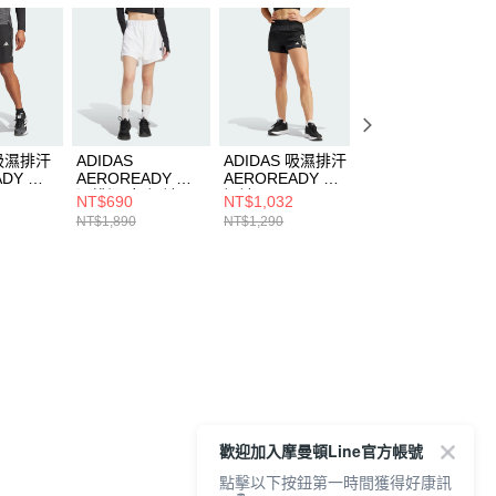
 吸濕排汗
ADIDAS
ADIDAS 吸濕排汗
ADIDAS 吸濕排汗
ADY 男
AEROREADY 吸
AEROREADY 女
AEROREADY 女
06
濕排汗 女 短褲
短褲 IX6371
外套 IS0308
NT$690
NT$1,032
NT$1,390
IN9481
NT$1,890
NT$1,290
NT$3,690
歡迎加入摩曼頓Line官方帳號
點擊以下按鈕第一時間獲得好康訊