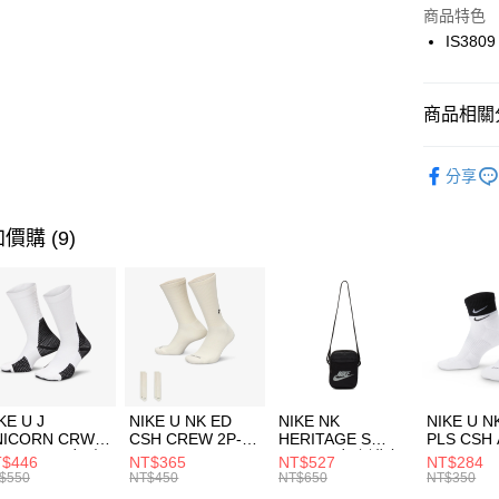
Apple Pay
上海商
商品特色
國泰世
IS3809
悠遊付
臺灣中
匯豐（
全盈+PAY
聯邦商
商品相關分
元大商
AFTEE先
玉山商
品牌
AD
相關說明
分享
台新國
【關於「A
男性商品
台灣樂
AFTEE
便利好安
運動類型
運送方式
價購 (9)
１．簡單
２．便利
促銷活動
7-11取貨
３．安心
每筆NT$1
【「AFT
宅配
１．於結帳
付」結帳
每筆NT$1
２．訂單
３．收到繳
付款後門
KE U J
NIKE U NK ED
NIKE NK
NIKE U N
／ATM／
NICORN CRW
CSH CREW 2P-
HERITAGE S
PLS CSH 
每筆NT$1
※ 請注意
R -160 男女 中
144 EMBRDY 男
SMIT 男女 側背包
144 DBL
$446
NT$365
NT$527
NT$284
絡購買商品
襪 FZ3393100
女 短統襪
BA5871010
襪 DH405
$550
NT$450
NT$650
NT$350
先享後付
FZ3073133