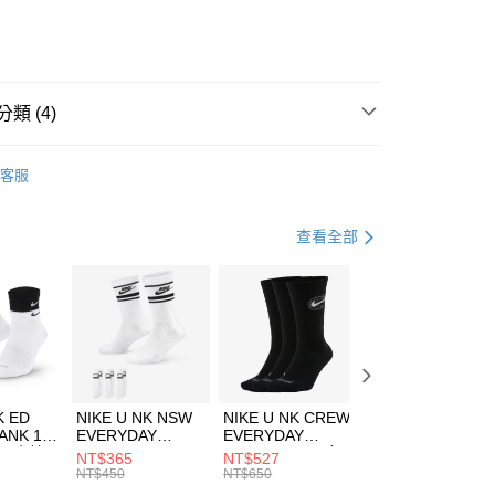
業儲蓄銀行
台北富邦商業銀行
華商業銀行
兆豐國際商業銀行
小企業銀行
台中商業銀行
台灣）商業銀行
華泰商業銀行
業銀行
遠東國際商業銀行
類 (4)
業銀行
永豐商業銀行
享後付
業銀行
星展（台灣）商業銀行
IDAS
服飾
客服
際商業銀行
中國信託商業銀行
FTEE先享後付」】
上衣
短袖上衣
天信用卡公司
先享後付是「在收到商品之後才付款」的支付方式。 讓您購物簡單
心！
健身重訓
服飾
查看全部
：不需註冊會員、不需綁卡、不需儲值。
：只要手機號碼，簡訊認證，即可結帳。
清爽穿搭｜短袖上衣4折起
(快速到店)
：先確認商品／服務後，再付款。
00，滿NT$1,500(含以上)免運費
EE先享後付」結帳流程】
方式選擇「AFTEE先享後付」後，將跳轉至「AFTEE先享後
頁面，進行簡訊認證並確認金額後，即可完成結帳。
00，滿NT$1,500(含以上)免運費
成立數日內，您將收到繳費通知簡訊。
費通知簡訊後14天內，點擊此簡訊中的連結，可透過四大超商
市自取
K ED
NIKE U NK NSW
NIKE U NK CREW
NIKE U NK
網路銀行／等多元方式進行付款，方視為交易完成。
ANK 1P
EVERYDAY
EVERYDAY
EVERYDAY LTW
00，滿NT$1,500(含以上)免運費
：結帳手續完成當下不需立刻繳費，但若您需要取消訂單，請聯
 男 中統
ESSENTIAL CR
BBALL 3PR 男女
ANKLE 3PR 男女
NT$365
NT$527
NT$365
的店家。未經商家同意取消之訂單仍視為有效，需透過AFTEE
8104
男女 短統襪
長統襪
踝襪 SX7677010
NT$450
NT$650
NT$450
繳納相關費用。
DX5089103
DA2123010