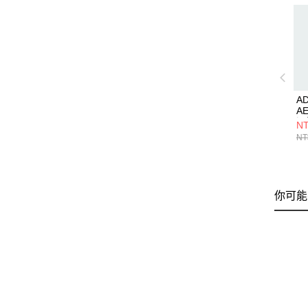
AD
A
濕
NT
衣 
NT
你可能