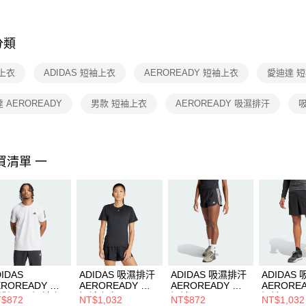
※ 交易是
是否繳費成
付客戶支
分類
【注意事
１．透過由
上衣
ADIDAS 短袖上衣
AEROREADY 短袖上衣
愛迪達 
交易，需
求債權轉
２．關於
 AEROREADY
男款 短袖上衣
AEROREADY 吸濕排汗
https://aft
３．未成
「AFTE
任。
買清單 一
４．使用「
即時審查
結果請求
５．嚴禁
形，恩沛
動。
IDAS
ADIDAS 吸濕排汗
ADIDAS 吸濕排汗
ADIDAS
EROREADY 吸
AEROREADY 女
AEROREADY 女
AERORE
排汗 男 短袖上
短袖上衣 IQ2654
短褲 IT7760
短褲 IW59
$872
NT$1,032
NT$872
NT$1,032