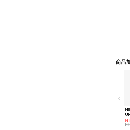
商品加
NI
U
1P
NT
統
NT