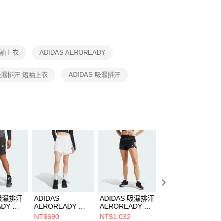
否成功請以「AFTEE先享後付 」之結帳頁面顯示為準，若有關於
功／繳費後需取消欲退款等相關疑問，請聯繫「AFTEE先享後
援中心」
https://netprotections.freshdesk.com/support/home
項】
恩沛科技股份有限公司提供之「AFTEE先享後付」服務完成之
短袖上衣
ADIDAS AEROREADY
依本服務之必要範圍內提供個人資料，並將交易相關給付款項請
讓予恩沛科技股份有限公司。
個人資料處理事宜，請瀏覽以下網址：
吸濕排汗 短袖上衣
ADIDAS 吸濕排汗
ee.tw/terms/#terms3
年的使用者請事先徵得法定代理人或監護人之同意方可使用
E先享後付」，若未經同意申辦者引起之損失，本公司不負相關責
AFTEE先享後付」時，將依據個別帳號之用戶狀況，依本公司
核予不同之上限額度；若仍有額度不足之情形，本公司將視審查
用戶進行身份認證。
一人註冊多個帳號或使用他人資訊註冊。若發現惡意使用之情
科技股份有限公司將有權停止該用戶之使用額度並採取法律行
 吸濕排汗
ADIDAS
ADIDAS 吸濕排汗
ADIDAS 吸濕排汗
ADY 男
AEROREADY 吸
AEROREADY 女
AEROREADY 女
06
濕排汗 女 短褲
短褲 IX6371
外套 IS0308
NT$690
NT$1,032
NT$1,390