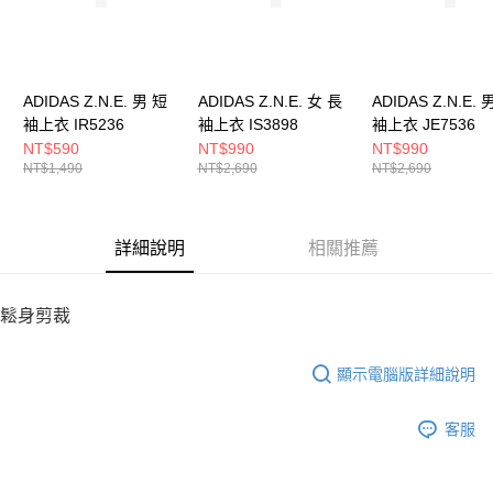
５．嚴禁一人註冊多個帳號或使用他人資訊註冊。若發現惡意使用之情形，
恩沛科技股份有限公司將有權停止該用戶之使用額度並採取法律行動。
ADIDAS Z.N.E. 男 短
ADIDAS Z.N.E. 女 長
ADIDAS Z.N.E. 
袖上衣 IR5236
袖上衣 IS3898
袖上衣 JE7536
NT$590
NT$990
NT$990
NT$1,490
NT$2,690
NT$2,690
詳細說明
相關推薦
鬆身剪裁
顯示電腦版詳細說明
客服