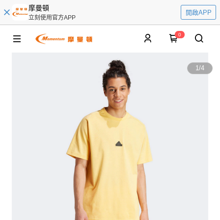
摩曼頓
開啟APP
立刻使用官方APP
0
1
/
4