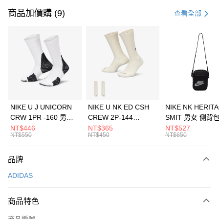
信用卡一次付款
商品加價購 (9)
查看全部
信用卡分期付款
3 期 0 利率 每期
NT$496
21家銀行
合作金庫商業銀行
第一商業銀行
LINE Pay
華南商業銀行
彰化商業銀行
Apple Pay
上海商業儲蓄銀行
台北富邦商業銀行
國泰世華商業銀行
兆豐國際商業銀行
悠遊付
臺灣中小企業銀行
台中商業銀行
NIKE U J UNICORN
NIKE U NK ED CSH
NIKE NK HERIT
匯豐（台灣）商業銀行
華泰商業銀行
CRW 1PR -160 男女
CREW 2P-144
SMIT 男女 側背
全盈+PAY
聯邦商業銀行
遠東國際商業銀行
中統襪 FZ3393100
EMBRDY 男女 短統襪
BA5871010
NT$446
NT$365
NT$527
元大商業銀行
永豐商業銀行
NT$550
NT$450
NT$650
AFTEE先享後付
FZ3073133
玉山商業銀行
星展（台灣）商業銀行
相關說明
台新國際商業銀行
中國信託商業銀行
品牌
【關於「AFTEE先享後付」】
台灣樂天信用卡公司
AFTEE先享後付是「在收到商品之後才付款」的支付方式。 讓您購物簡單
運送方式
ADIDAS
便利好安心！
１．簡單：不需註冊會員、不需綁卡、不需儲值。
7-11取貨(快速到店)
２．便利：只要手機號碼，簡訊認證，即可結帳。
商品特色
每筆NT$100，滿NT$1,500(含以上)免運費
３．安心：先確認商品／服務後，再付款。
商品編號