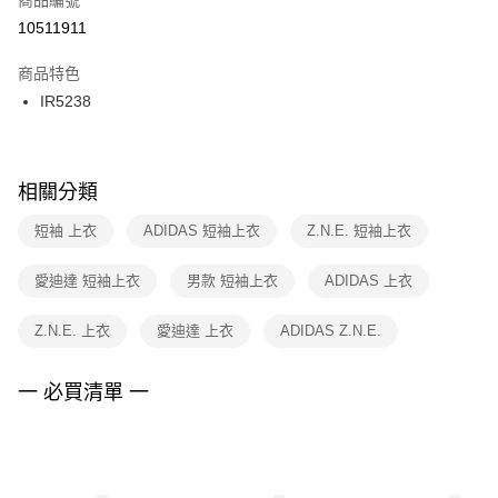
宅配
【「AFTEE先享後付」結帳流程】
１．於結帳方式選擇「AFTEE先享後付」後，將跳轉至「AFTEE先享後付」
10511911
每筆NT$100，滿NT$1,500(含以上)免運費
結帳頁面，進行簡訊認證並確認金額後，即可完成結帳。
２．訂單成立數日內，您將收到繳費通知簡訊。
商品特色
付款後門市自取
３．收到繳費通知簡訊後14天內，點擊此簡訊中的連結，可透過四大超商／
IR5238
每筆NT$100，滿NT$1,500(含以上)免運費
ATM／網路銀行／等多元方式進行付款，方視為交易完成。
※ 請注意：結帳手續完成當下不需立刻繳費，但若您需要取消訂單，請聯絡
購買商品的店家。未經商家同意取消之訂單仍視為有效，需透過AFTEE先享
後付繳納相關費用。
※ 交易是否成功請以「AFTEE先享後付 」之結帳頁面顯示為準，若有關於
相關分類
是否繳費成功／繳費後需取消欲退款等相關疑問，請聯繫「AFTEE先享後付
客戶支援中心」
https://netprotections.freshdesk.com/support/home
短袖 上衣
ADIDAS 短袖上衣
Z.N.E. 短袖上衣
【注意事項】
愛迪達 短袖上衣
男款 短袖上衣
ADIDAS 上衣
１．透過由恩沛科技股份有限公司提供之「AFTEE先享後付」服務完成之交
易，需依本服務之必要範圍內提供個人資料，並將交易相關給付款項請求債
權轉讓予恩沛科技股份有限公司。
Z.N.E. 上衣
愛迪達 上衣
ADIDAS Z.N.E.
２．關於個人資料處理事宜，請瀏覽以下網址：
https://aftee.tw/terms/#terms3
３．未成年的使用者請事先徵得法定代理人或監護人之同意方可使用
一 必買清單 一
「AFTEE先享後付」，若未經同意申辦者引起之損失，本公司不負相關責
任。
４．使用「AFTEE先享後付」時，將依據個別帳號之用戶狀況，依本公司即
時審查核予不同之上限額度；若仍有額度不足之情形，本公司將視審查結果
請求用戶進行身份認證。