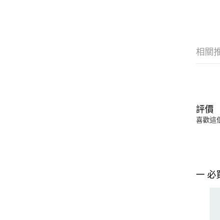
相關
評價
喜歡這
一 必