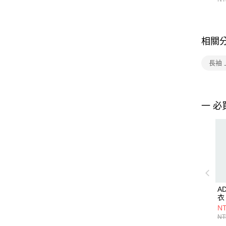
相關
長袖 
一 必
A
衣 
NT
NT