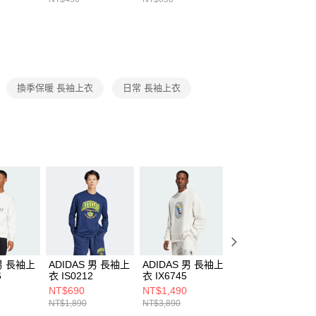
繳納相關費用。
DX5089103
DA2123010
否成功請以「AFTEE先享後付 」之結帳頁面顯示為準，若有關於
功／繳費後需取消欲退款等相關疑問，請聯繫「AFTEE先享後
援中心」
https://netprotections.freshdesk.com/support/home
項】
恩沛科技股份有限公司提供之「AFTEE先享後付」服務完成之
換季保暖 長袖上衣
日常 長袖上衣
依本服務之必要範圍內提供個人資料，並將交易相關給付款項請
讓予恩沛科技股份有限公司。
個人資料處理事宜，請瀏覽以下網址：
ee.tw/terms/#terms3
年的使用者請事先徵得法定代理人或監護人之同意方可使用
E先享後付」，若未經同意申辦者引起之損失，本公司不負相關責
AFTEE先享後付」時，將依據個別帳號之用戶狀況，依本公司
核予不同之上限額度；若仍有額度不足之情形，本公司將視審查
用戶進行身份認證。
一人註冊多個帳號或使用他人資訊註冊。若發現惡意使用之情
科技股份有限公司將有權停止該用戶之使用額度並採取法律行
 男 長袖上
ADIDAS 男 長袖上
ADIDAS 男 長袖上
ADIDAS 女 長袖
6
衣 IS0212
衣 IX6745
衣 JE6096
NT$690
NT$1,490
NT$790
NT$1,890
NT$3,890
NT$2,090