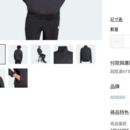
尺寸表
數量
付款與運
超取滿NT$
付款方式
品牌
信用卡一
ADIDAS
信用卡分
商品特色
3 期 
商品編號
合作金
LINE Pay