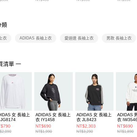
先享後付
FZ3073133
※ 交易是
是否繳費成
付客戶支
分類
【注意事
１．透過由
上衣
ADIDAS 長袖上衣
愛迪達 長袖上衣
男款 長袖上衣
交易，需
求債權轉
２．關於
https://aft
３．未成
買清單 一
「AFTE
任。
４．使用「
即時審查
結果請求
５．嚴禁
形，恩沛
動。
DIDAS 女 長袖上
ADIDAS 女 長袖上
ADIDAS 女 長袖上
ADIDAS
JG8174
衣 IY1458
衣 JL8423
衣 IW354
$790
NT$690
NT$2,303
NT$690
$2,090
NT$1,990
NT$3,290
NT$1,890