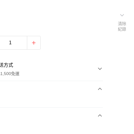
清除
紀錄
送方式
1,500免運
次付款
期付款
0 利率 每期
NT$896
21家銀行
庫商業銀行
第一商業銀行