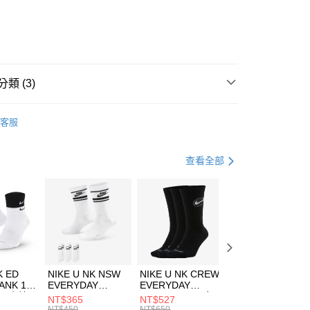
業銀行
彰化商業銀行
業儲蓄銀行
台北富邦商業銀行
華商業銀行
兆豐國際商業銀行
小企業銀行
台中商業銀行
台灣）商業銀行
華泰商業銀行
業銀行
遠東國際商業銀行
類 (3)
業銀行
永豐商業銀行
享後付
業銀行
星展（台灣）商業銀行
IDAS
服飾
客服
際商業銀行
中國信託商業銀行
FTEE先享後付」】
上衣
長袖上衣
天信用卡公司
先享後付是「在收到商品之後才付款」的支付方式。 讓您購物簡單
心！
健身重訓
服飾
查看全部
：不需註冊會員、不需綁卡、不需儲值。
：只要手機號碼，簡訊認證，即可結帳。
(快速到店)
：先確認商品／服務後，再付款。
00，滿NT$1,500(含以上)免運費
EE先享後付」結帳流程】
方式選擇「AFTEE先享後付」後，將跳轉至「AFTEE先享後
頁面，進行簡訊認證並確認金額後，即可完成結帳。
00，滿NT$1,500(含以上)免運費
成立數日內，您將收到繳費通知簡訊。
費通知簡訊後14天內，點擊此簡訊中的連結，可透過四大超商
市自取
K ED
NIKE U NK NSW
NIKE U NK CREW
NIKE U NK
網路銀行／等多元方式進行付款，方視為交易完成。
ANK 1P
EVERYDAY
EVERYDAY
EVERYDAY LTW
00，滿NT$1,500(含以上)免運費
：結帳手續完成當下不需立刻繳費，但若您需要取消訂單，請聯
 男 中統
ESSENTIAL CR
BBALL 3PR 男女
ANKLE 3PR 男女
NT$365
NT$527
NT$365
的店家。未經商家同意取消之訂單仍視為有效，需透過AFTEE
8104
男女 短統襪
長統襪
踝襪 SX7677010
NT$450
NT$650
NT$450