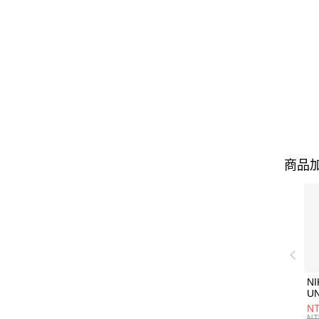
商品加
NI
U
1P
NT
統
NT