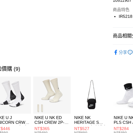
10511907
華南商
Apple Pay
上海商
商品特色
國泰世
IR5218
悠遊付
臺灣中
匯豐（
全盈+PAY
聯邦商
商品相關分
元大商
AFTEE先
玉山商
品牌
AD
相關說明
分享
台新國
【關於「A
男性商品
台灣樂
AFTEE
便利好安
運動類型
運送方式
價購 (9)
１．簡單
２．便利
7-11取貨
３．安心
每筆NT$1
【「AFT
宅配
１．於結帳
付」結帳
每筆NT$1
２．訂單
３．收到繳
付款後門
KE U J
NIKE U NK ED
NIKE NK
NIKE U N
／ATM／
NICORN CRW
CSH CREW 2P-
HERITAGE S
PLS CSH 
每筆NT$1
※ 請注意
R -160 男女 中
144 EMBRDY 男
SMIT 男女 側背包
144 DBL
$446
NT$365
NT$527
NT$284
絡購買商品
襪 FZ3393100
女 短統襪
BA5871010
襪 DH405
$550
NT$450
NT$650
NT$350