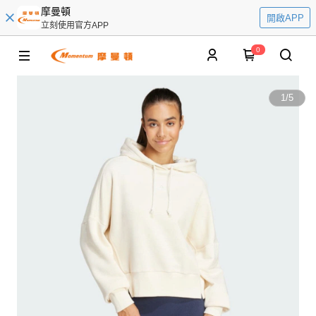
摩曼頓
開啟APP
立刻使用官方APP
0
1
/
5