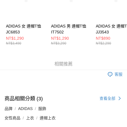
５．嚴禁一人註冊多個帳號或使用他人資訊註冊。若發現惡意使用之情形，
恩沛科技股份有限公司將有權停止該用戶之使用額度並採取法律行動。
ADIDAS 女 連帽T恤
ADIDAS 男 連帽T恤
ADIDAS 女 連帽
JC6853
IT7502
JJ3543
NT$1,290
NT$1,290
NT$890
NT$3,490
NT$3,290
NT$2,290
相關推薦
客服
商品相關分類 (3)
查看全部
品牌
ADIDAS
服飾
女性商品
上衣
連帽上衣