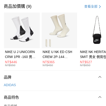
信用卡一次付款
商品加價購 (9)
查看全部
信用卡分期付款
3 期 0 利率 每期
NT$830
21家銀行
合作金庫商業銀行
第一商業銀行
LINE Pay
華南商業銀行
彰化商業銀行
Apple Pay
上海商業儲蓄銀行
台北富邦商業銀行
國泰世華商業銀行
兆豐國際商業銀行
悠遊付
臺灣中小企業銀行
台中商業銀行
NIKE U J UNICORN
NIKE U NK ED CSH
NIKE NK HERIT
匯豐（台灣）商業銀行
華泰商業銀行
CRW 1PR -160 男女
CREW 2P-144
SMIT 男女 側背
全盈+PAY
聯邦商業銀行
遠東國際商業銀行
中統襪 FZ3393100
EMBRDY 男女 短統襪
BA5871010
NT$446
NT$365
NT$527
元大商業銀行
永豐商業銀行
NT$550
NT$450
NT$650
AFTEE先享後付
FZ3073133
玉山商業銀行
星展（台灣）商業銀行
相關說明
台新國際商業銀行
中國信託商業銀行
品牌
【關於「AFTEE先享後付」】
台灣樂天信用卡公司
AFTEE先享後付是「在收到商品之後才付款」的支付方式。 讓您購物簡單
運送方式
ADIDAS
便利好安心！
１．簡單：不需註冊會員、不需綁卡、不需儲值。
7-11取貨(快速到店)
２．便利：只要手機號碼，簡訊認證，即可結帳。
商品特色
每筆NT$100，滿NT$1,500(含以上)免運費
３．安心：先確認商品／服務後，再付款。
商品編號