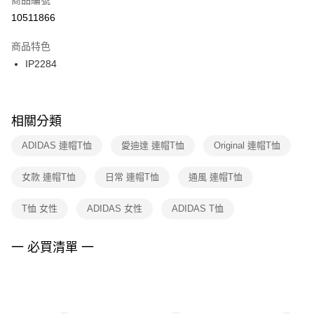
宅配
【「AFTEE先享後付」結帳流程】
１．於結帳方式選擇「AFTEE先享後付」後，將跳轉至「AFTEE先享後付」
10511866
每筆NT$100，滿NT$1,500(含以上)免運費
結帳頁面，進行簡訊認證並確認金額後，即可完成結帳。
２．訂單成立數日內，您將收到繳費通知簡訊。
商品特色
付款後門市自取
３．收到繳費通知簡訊後14天內，點擊此簡訊中的連結，可透過四大超商／
IP2284
每筆NT$100，滿NT$1,500(含以上)免運費
ATM／網路銀行／等多元方式進行付款，方視為交易完成。
※ 請注意：結帳手續完成當下不需立刻繳費，但若您需要取消訂單，請聯絡
購買商品的店家。未經商家同意取消之訂單仍視為有效，需透過AFTEE先享
後付繳納相關費用。
※ 交易是否成功請以「AFTEE先享後付 」之結帳頁面顯示為準，若有關於
相關分類
是否繳費成功／繳費後需取消欲退款等相關疑問，請聯繫「AFTEE先享後付
客戶支援中心」
https://netprotections.freshdesk.com/support/home
ADIDAS 連帽T恤
愛迪達 連帽T恤
Original 連帽T恤
【注意事項】
女款 連帽T恤
日常 連帽T恤
通風 連帽T恤
１．透過由恩沛科技股份有限公司提供之「AFTEE先享後付」服務完成之交
易，需依本服務之必要範圍內提供個人資料，並將交易相關給付款項請求債
權轉讓予恩沛科技股份有限公司。
T恤 女性
ADIDAS 女性
ADIDAS T恤
２．關於個人資料處理事宜，請瀏覽以下網址：
https://aftee.tw/terms/#terms3
３．未成年的使用者請事先徵得法定代理人或監護人之同意方可使用
一 必買清單 一
「AFTEE先享後付」，若未經同意申辦者引起之損失，本公司不負相關責
任。
４．使用「AFTEE先享後付」時，將依據個別帳號之用戶狀況，依本公司即
時審查核予不同之上限額度；若仍有額度不足之情形，本公司將視審查結果
請求用戶進行身份認證。