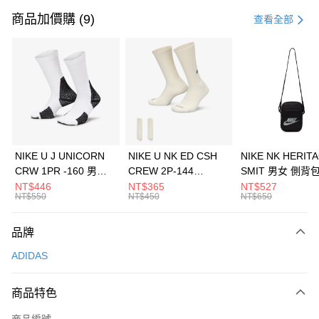
信用卡一次付款
商品加價購 (9)
查看全部
信用卡分期付款
3 期 0 利率 每期
NT$363
21家銀行
合作金庫商業銀行
第一商業銀行
LINE Pay
華南商業銀行
彰化商業銀行
Apple Pay
上海商業儲蓄銀行
台北富邦商業銀行
國泰世華商業銀行
兆豐國際商業銀行
悠遊付
臺灣中小企業銀行
台中商業銀行
NIKE U J UNICORN
NIKE U NK ED CSH
NIKE NK HERIT
匯豐（台灣）商業銀行
華泰商業銀行
CRW 1PR -160 男女
CREW 2P-144
SMIT 男女 側背
全盈+PAY
聯邦商業銀行
遠東國際商業銀行
中統襪 FZ3393100
EMBRDY 男女 短統襪
BA5871010
NT$446
NT$365
NT$527
元大商業銀行
永豐商業銀行
NT$550
NT$450
NT$650
AFTEE先享後付
FZ3073133
玉山商業銀行
星展（台灣）商業銀行
相關說明
台新國際商業銀行
中國信託商業銀行
品牌
【關於「AFTEE先享後付」】
台灣樂天信用卡公司
AFTEE先享後付是「在收到商品之後才付款」的支付方式。 讓您購物簡單
運送方式
ADIDAS
便利好安心！
１．簡單：不需註冊會員、不需綁卡、不需儲值。
7-11取貨(快速到店)
２．便利：只要手機號碼，簡訊認證，即可結帳。
商品特色
每筆NT$100，滿NT$1,500(含以上)免運費
３．安心：先確認商品／服務後，再付款。
商品編號