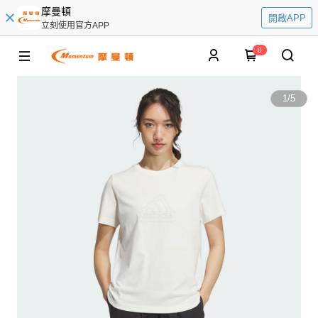
摩曼頓
開啟APP
立刻使用官方APP
0
1
/
5