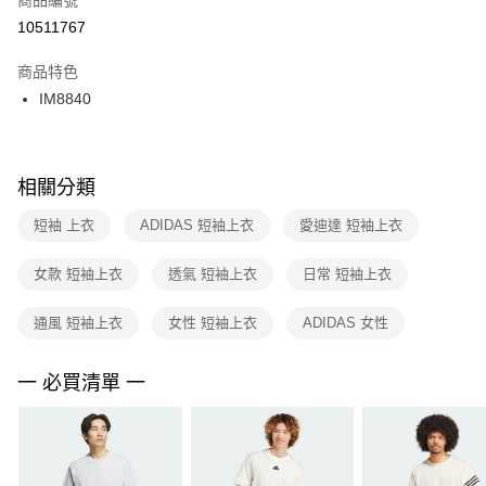
宅配
【「AFTEE先享後付」結帳流程】
１．於結帳方式選擇「AFTEE先享後付」後，將跳轉至「AFTEE先享後付」
10511767
每筆NT$100，滿NT$1,500(含以上)免運費
結帳頁面，進行簡訊認證並確認金額後，即可完成結帳。
２．訂單成立數日內，您將收到繳費通知簡訊。
商品特色
付款後門市自取
３．收到繳費通知簡訊後14天內，點擊此簡訊中的連結，可透過四大超商／
IM8840
每筆NT$100，滿NT$1,500(含以上)免運費
ATM／網路銀行／等多元方式進行付款，方視為交易完成。
※ 請注意：結帳手續完成當下不需立刻繳費，但若您需要取消訂單，請聯絡
購買商品的店家。未經商家同意取消之訂單仍視為有效，需透過AFTEE先享
後付繳納相關費用。
※ 交易是否成功請以「AFTEE先享後付 」之結帳頁面顯示為準，若有關於
相關分類
是否繳費成功／繳費後需取消欲退款等相關疑問，請聯繫「AFTEE先享後付
客戶支援中心」
https://netprotections.freshdesk.com/support/home
短袖 上衣
ADIDAS 短袖上衣
愛迪達 短袖上衣
【注意事項】
女款 短袖上衣
透氣 短袖上衣
日常 短袖上衣
１．透過由恩沛科技股份有限公司提供之「AFTEE先享後付」服務完成之交
易，需依本服務之必要範圍內提供個人資料，並將交易相關給付款項請求債
權轉讓予恩沛科技股份有限公司。
通風 短袖上衣
女性 短袖上衣
ADIDAS 女性
２．關於個人資料處理事宜，請瀏覽以下網址：
https://aftee.tw/terms/#terms3
３．未成年的使用者請事先徵得法定代理人或監護人之同意方可使用
一 必買清單 一
「AFTEE先享後付」，若未經同意申辦者引起之損失，本公司不負相關責
任。
４．使用「AFTEE先享後付」時，將依據個別帳號之用戶狀況，依本公司即
時審查核予不同之上限額度；若仍有額度不足之情形，本公司將視審查結果
請求用戶進行身份認證。