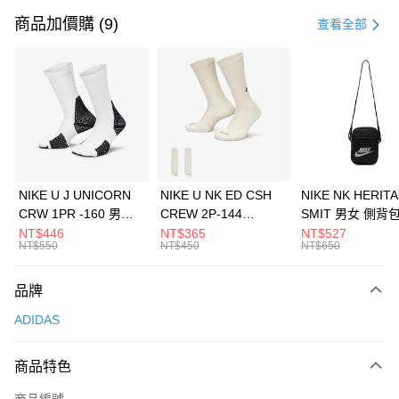
信用卡一次付款
商品加價購 (9)
查看全部
信用卡分期付款
3 期 0 利率 每期
NT$496
21家銀行
合作金庫商業銀行
第一商業銀行
LINE Pay
華南商業銀行
彰化商業銀行
Apple Pay
上海商業儲蓄銀行
台北富邦商業銀行
國泰世華商業銀行
兆豐國際商業銀行
悠遊付
臺灣中小企業銀行
台中商業銀行
NIKE U J UNICORN
NIKE U NK ED CSH
NIKE NK HERIT
匯豐（台灣）商業銀行
華泰商業銀行
CRW 1PR -160 男女
CREW 2P-144
SMIT 男女 側背
全盈+PAY
聯邦商業銀行
遠東國際商業銀行
中統襪 FZ3393100
EMBRDY 男女 短統襪
BA5871010
NT$446
NT$365
NT$527
元大商業銀行
永豐商業銀行
NT$550
NT$450
NT$650
AFTEE先享後付
FZ3073133
玉山商業銀行
星展（台灣）商業銀行
相關說明
台新國際商業銀行
中國信託商業銀行
品牌
【關於「AFTEE先享後付」】
台灣樂天信用卡公司
AFTEE先享後付是「在收到商品之後才付款」的支付方式。 讓您購物簡單
運送方式
ADIDAS
便利好安心！
１．簡單：不需註冊會員、不需綁卡、不需儲值。
7-11取貨(快速到店)
２．便利：只要手機號碼，簡訊認證，即可結帳。
商品特色
每筆NT$100，滿NT$1,500(含以上)免運費
３．安心：先確認商品／服務後，再付款。
商品編號