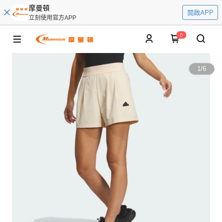
摩曼頓
開啟APP
立刻使用官方APP
0
1
/
6