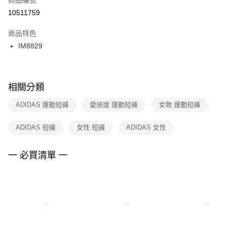
宅配
【「AFTEE先享後付」結帳流程】
１．於結帳方式選擇「AFTEE先享後付」後，將跳轉至「AFTEE先享後付」
10511759
每筆NT$100，滿NT$1,500(含以上)免運費
結帳頁面，進行簡訊認證並確認金額後，即可完成結帳。
２．訂單成立數日內，您將收到繳費通知簡訊。
商品特色
付款後門市自取
３．收到繳費通知簡訊後14天內，點擊此簡訊中的連結，可透過四大超商／
IM8829
每筆NT$100，滿NT$1,500(含以上)免運費
ATM／網路銀行／等多元方式進行付款，方視為交易完成。
※ 請注意：結帳手續完成當下不需立刻繳費，但若您需要取消訂單，請聯絡
購買商品的店家。未經商家同意取消之訂單仍視為有效，需透過AFTEE先享
後付繳納相關費用。
※ 交易是否成功請以「AFTEE先享後付 」之結帳頁面顯示為準，若有關於
相關分類
是否繳費成功／繳費後需取消欲退款等相關疑問，請聯繫「AFTEE先享後付
客戶支援中心」
https://netprotections.freshdesk.com/support/home
ADIDAS 運動短褲
愛迪達 運動短褲
女款 運動短褲
【注意事項】
ADIDAS 短褲
女性 短褲
ADIDAS 女性
１．透過由恩沛科技股份有限公司提供之「AFTEE先享後付」服務完成之交
易，需依本服務之必要範圍內提供個人資料，並將交易相關給付款項請求債
權轉讓予恩沛科技股份有限公司。
一 必買清單 一
２．關於個人資料處理事宜，請瀏覽以下網址：
https://aftee.tw/terms/#terms3
３．未成年的使用者請事先徵得法定代理人或監護人之同意方可使用
「AFTEE先享後付」，若未經同意申辦者引起之損失，本公司不負相關責
任。
４．使用「AFTEE先享後付」時，將依據個別帳號之用戶狀況，依本公司即
時審查核予不同之上限額度；若仍有額度不足之情形，本公司將視審查結果
請求用戶進行身份認證。