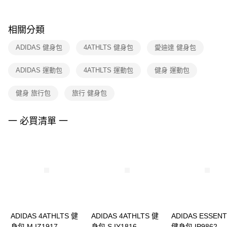
購買商品的店家。未經商家同意取消之訂單仍視為有效，需透過AFTEE先享
後付繳納相關費用。
※ 交易是否成功請以「AFTEE先享後付 」之結帳頁面顯示為準，若有關於
相關分類
是否繳費成功／繳費後需取消欲退款等相關疑問，請聯繫「AFTEE先享後付
客戶支援中心」
https://netprotections.freshdesk.com/support/home
ADIDAS 健身包
4ATHLTS 健身包
愛迪達 健身包
【注意事項】
ADIDAS 運動包
4ATHLTS 運動包
健身 運動包
１．透過由恩沛科技股份有限公司提供之「AFTEE先享後付」服務完成之交
易，需依本服務之必要範圍內提供個人資料，並將交易相關給付款項請求債
權轉讓予恩沛科技股份有限公司。
健身 旅行包
旅行 健身包
２．關於個人資料處理事宜，請瀏覽以下網址：
https://aftee.tw/terms/#terms3
３．未成年的使用者請事先徵得法定代理人或監護人之同意方可使用
一 必買清單 一
「AFTEE先享後付」，若未經同意申辦者引起之損失，本公司不負相關責
任。
４．使用「AFTEE先享後付」時，將依據個別帳號之用戶狀況，依本公司即
時審查核予不同之上限額度；若仍有額度不足之情形，本公司將視審查結果
請求用戶進行身份認證。
５．嚴禁一人註冊多個帳號或使用他人資訊註冊。若發現惡意使用之情形，
恩沛科技股份有限公司將有權停止該用戶之使用額度並採取法律行動。
ADIDAS 4ATHLTS 健
ADIDAS 4ATHLTS 健
ADIDAS ESSENT
身包 M IZ1917
身包 S IY1816
健身包 IP9862