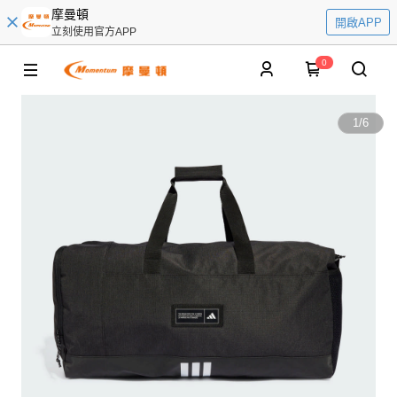
摩曼頓
開啟APP
立刻使用官方APP
0
1
/
6