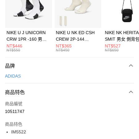
合作金庫商業銀行
第一商業銀行
LINE Pay
華南商業銀行
彰化商業銀行
Apple Pay
上海商業儲蓄銀行
台北富邦商業銀行
國泰世華商業銀行
兆豐國際商業銀行
悠遊付
臺灣中小企業銀行
台中商業銀行
NIKE U J UNICORN
NIKE U NK ED CSH
NIKE NK HERIT
匯豐（台灣）商業銀行
華泰商業銀行
CRW 1PR -160 男女
CREW 2P-144
SMIT 男女 側背
全盈+PAY
聯邦商業銀行
遠東國際商業銀行
中統襪 FZ3393100
EMBRDY 男女 短統襪
BA5871010
NT$446
NT$365
NT$527
元大商業銀行
永豐商業銀行
NT$550
NT$450
NT$650
AFTEE先享後付
FZ3073133
玉山商業銀行
星展（台灣）商業銀行
相關說明
台新國際商業銀行
中國信託商業銀行
品牌
【關於「AFTEE先享後付」】
台灣樂天信用卡公司
AFTEE先享後付是「在收到商品之後才付款」的支付方式。 讓您購物簡單
運送方式
ADIDAS
便利好安心！
１．簡單：不需註冊會員、不需綁卡、不需儲值。
7-11取貨(快速到店)
２．便利：只要手機號碼，簡訊認證，即可結帳。
商品特色
每筆NT$100，滿NT$1,500(含以上)免運費
３．安心：先確認商品／服務後，再付款。
商品編號
宅配
【「AFTEE先享後付」結帳流程】
１．於結帳方式選擇「AFTEE先享後付」後，將跳轉至「AFTEE先享後付」
10511747
每筆NT$100，滿NT$1,500(含以上)免運費
結帳頁面，進行簡訊認證並確認金額後，即可完成結帳。
２．訂單成立數日內，您將收到繳費通知簡訊。
商品特色
付款後門市自取
３．收到繳費通知簡訊後14天內，點擊此簡訊中的連結，可透過四大超商／
IM5522
每筆NT$100，滿NT$1,500(含以上)免運費
ATM／網路銀行／等多元方式進行付款，方視為交易完成。
※ 請注意：結帳手續完成當下不需立刻繳費，但若您需要取消訂單，請聯絡