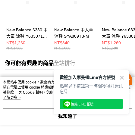
New Balance 6330 中
New Balance 中大童
New Balance 63
大童 涼鞋 Y633071S-
涼鞋 SYA809T3-M
大童 涼鞋 Y63301
M
M
NT$1,260
NT$840
NT$1,260
NT$1,580
NT$1,680
NT$1,580
你可能有興趣的商品
全站排行
歡迎加入摩曼頓Line官方帳號
本網站中使用 cookie，欲查詢有關本網站使用 cookie 方式之詳情，及若您不希
點擊以下按鈕第一時間獲得好康訊
熱門標籤
望在電腦上使用 cookie 時應如何變更電腦的 cookie 設定，請參閱本網站「
隱私
息👇
權條款
」之 Cookie 聲明。您繼續使用本網站即表示您同意本公司得按本網站使
用條款之 Cookie 聲明使用 cookie。
了解更多 >
連結 LINE 帳號
我知道了