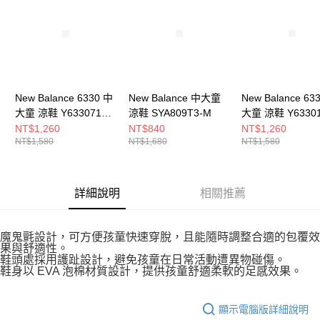
５．嚴禁一人註冊多個帳號或使用他人資訊註冊。若發現惡意使用之情形，
恩沛科技股份有限公司將有權停止該用戶之使用額度並採取法律行動。
New Balance 6330 中
New Balance 中大童
New Balance 63
大童 涼鞋 Y633071S-
涼鞋 SYA809T3-M
大童 涼鞋 Y63301
M
M
NT$1,260
NT$840
NT$1,260
NT$1,580
NT$1,680
NT$1,580
詳細說明
相關推薦
魔鬼氈設計，可方便孩童快速穿脫，且能隨時調整合適的包覆效
果與舒適性。
鞋頭處採用護趾設計，避免孩童在日常活動遭異物碰傷。
鞋身以 EVA 泡棉材質設計，提供孩童舒適柔軟的足感效果。
顯示電腦版詳細說明