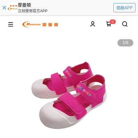
摩曼頓
開啟APP
立刻使用官方APP
0
1
/
8