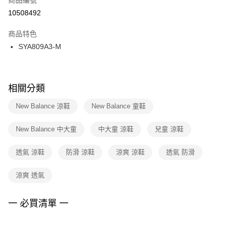
宅配
【「AFTEE先享後付」結帳流程】
１．於結帳方式選擇「AFTEE先享後付」後，將跳轉至「AFTEE先享後付」
10508492
每筆NT$100，滿NT$1,500(含以上)免運費
結帳頁面，進行簡訊認證並確認金額後，即可完成結帳。
２．訂單成立數日內，您將收到繳費通知簡訊。
商品特色
付款後門市自取
３．收到繳費通知簡訊後14天內，點擊此簡訊中的連結，可透過四大超商／
SYA809A3-M
每筆NT$100，滿NT$1,500(含以上)免運費
ATM／網路銀行／等多元方式進行付款，方視為交易完成。
※ 請注意：結帳手續完成當下不需立刻繳費，但若您需要取消訂單，請聯絡
購買商品的店家。未經商家同意取消之訂單仍視為有效，需透過AFTEE先享
後付繳納相關費用。
※ 交易是否成功請以「AFTEE先享後付 」之結帳頁面顯示為準，若有關於
相關分類
是否繳費成功／繳費後需取消欲退款等相關疑問，請聯繫「AFTEE先享後付
客戶支援中心」
https://netprotections.freshdesk.com/support/home
New Balance 涼鞋
New Balance 童鞋
【注意事項】
New Balance 中大童
中大童 涼鞋
兒童 涼鞋
１．透過由恩沛科技股份有限公司提供之「AFTEE先享後付」服務完成之交
易，需依本服務之必要範圍內提供個人資料，並將交易相關給付款項請求債
權轉讓予恩沛科技股份有限公司。
透氣 涼鞋
防滑 涼鞋
涼爽 涼鞋
透氣 防滑
２．關於個人資料處理事宜，請瀏覽以下網址：
https://aftee.tw/terms/#terms3
涼爽 透氣
３．未成年的使用者請事先徵得法定代理人或監護人之同意方可使用
「AFTEE先享後付」，若未經同意申辦者引起之損失，本公司不負相關責
任。
一 必買清單 一
４．使用「AFTEE先享後付」時，將依據個別帳號之用戶狀況，依本公司即
時審查核予不同之上限額度；若仍有額度不足之情形，本公司將視審查結果
請求用戶進行身份認證。