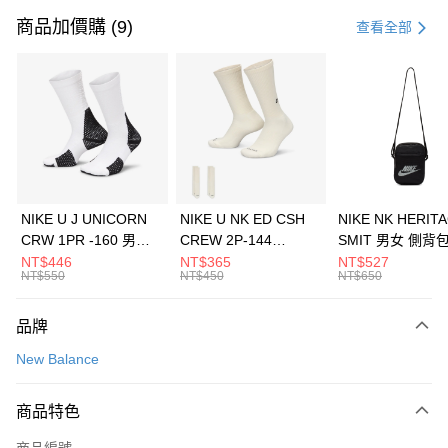
信用卡一次付款
商品加價購 (9)
查看全部
信用卡分期付款
3 期 0 利率 每期
NT$560
21家銀行
合作金庫商業銀行
第一商業銀行
LINE Pay
華南商業銀行
彰化商業銀行
Apple Pay
上海商業儲蓄銀行
台北富邦商業銀行
國泰世華商業銀行
兆豐國際商業銀行
悠遊付
臺灣中小企業銀行
台中商業銀行
NIKE U J UNICORN
NIKE U NK ED CSH
NIKE NK HERIT
匯豐（台灣）商業銀行
華泰商業銀行
CRW 1PR -160 男女
CREW 2P-144
SMIT 男女 側背
全盈+PAY
聯邦商業銀行
遠東國際商業銀行
中統襪 FZ3393100
EMBRDY 男女 短統襪
BA5871010
NT$446
NT$365
NT$527
元大商業銀行
永豐商業銀行
NT$550
NT$450
NT$650
AFTEE先享後付
FZ3073133
玉山商業銀行
星展（台灣）商業銀行
相關說明
台新國際商業銀行
中國信託商業銀行
品牌
【關於「AFTEE先享後付」】
台灣樂天信用卡公司
AFTEE先享後付是「在收到商品之後才付款」的支付方式。 讓您購物簡單
運送方式
New Balance
便利好安心！
１．簡單：不需註冊會員、不需綁卡、不需儲值。
7-11取貨(快速到店)
２．便利：只要手機號碼，簡訊認證，即可結帳。
商品特色
每筆NT$100，滿NT$1,500(含以上)免運費
３．安心：先確認商品／服務後，再付款。
商品編號