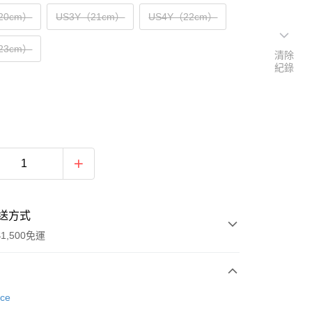
20cm）
US3Y（21cm）
US4Y（22cm）
23cm）
清除
紀錄
送方式
1,500免運
次付款
nce