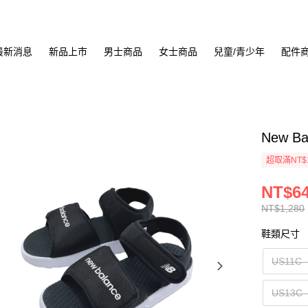
最新消息
新品上市
男士商品
女士商品
兒童/青少年
配件
New B
超取滿NT$
NT$6
NT$1,280
鞋類尺寸
US11C
US13C