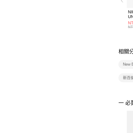
NI
U
1P
NT
統
NT
相關
New 
新百
一 必