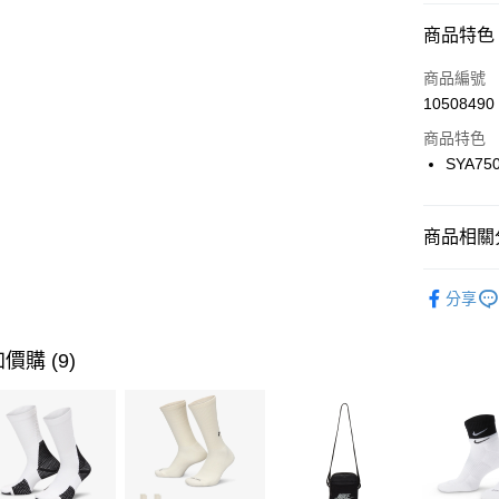
信用卡分
商品特色
3 期 
商品編號
合作金
LINE Pay
10508490
華南商
Apple Pay
上海商
商品特色
國泰世
SYA75
悠遊付
臺灣中
匯豐（
全盈+PAY
聯邦商
商品相關分
元大商
AFTEE先
玉山商
品牌
Ne
相關說明
分享
台新國
【關於「A
兒童/青少
台灣樂
AFTEE
便利好安
運動類型
運送方式
價購 (9)
１．簡單
２．便利
促銷活動
7-11取貨
３．安心
每筆NT$1
【「AFT
宅配
１．於結帳
付」結帳
每筆NT$1