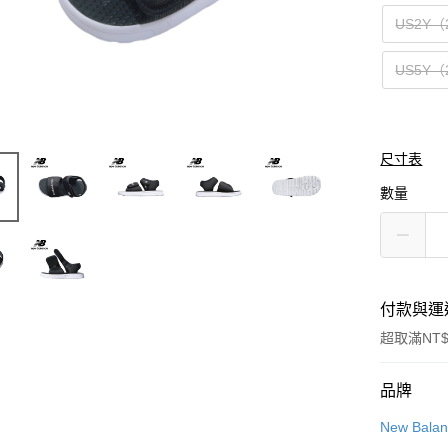
US2Y（
US5Y（
尺寸表
數量
付款與運
超取滿NT$
付款方式
品牌
信用卡一
New Bala