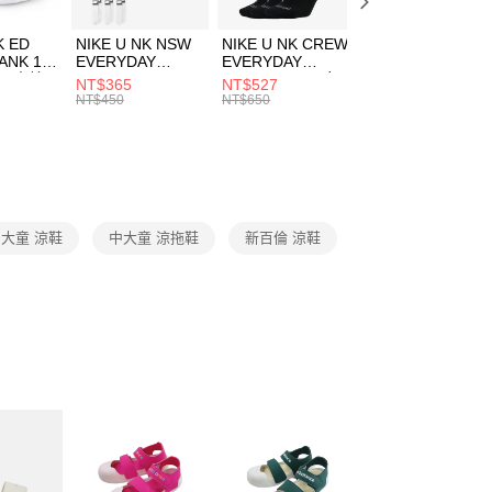
成立數日內，您將收到繳費通知簡訊。
費通知簡訊後14天內，點擊此簡訊中的連結，可透過四大超商
市自取
K ED
NIKE U NK NSW
NIKE U NK CREW
NIKE U NK
網路銀行／等多元方式進行付款，方視為交易完成。
ANK 1P
EVERYDAY
EVERYDAY
EVERYDAY LTW
00，滿NT$1,500(含以上)免運費
：結帳手續完成當下不需立刻繳費，但若您需要取消訂單，請聯
 男 中統
ESSENTIAL CR
BBALL 3PR 男女
ANKLE 3PR 男女
NT$365
NT$527
NT$365
的店家。未經商家同意取消之訂單仍視為有效，需透過AFTEE
8104
男女 短統襪
長統襪
踝襪 SX7677010
NT$450
NT$650
NT$450
繳納相關費用。
DX5089103
DA2123010
否成功請以「AFTEE先享後付 」之結帳頁面顯示為準，若有關於
功／繳費後需取消欲退款等相關疑問，請聯繫「AFTEE先享後
援中心」
https://netprotections.freshdesk.com/support/home
項】
恩沛科技股份有限公司提供之「AFTEE先享後付」服務完成之
大童 涼鞋
中大童 涼拖鞋
新百倫 涼鞋
依本服務之必要範圍內提供個人資料，並將交易相關給付款項請
讓予恩沛科技股份有限公司。
個人資料處理事宜，請瀏覽以下網址：
ee.tw/terms/#terms3
年的使用者請事先徵得法定代理人或監護人之同意方可使用
E先享後付」，若未經同意申辦者引起之損失，本公司不負相關責
AFTEE先享後付」時，將依據個別帳號之用戶狀況，依本公司
核予不同之上限額度；若仍有額度不足之情形，本公司將視審查
用戶進行身份認證。
一人註冊多個帳號或使用他人資訊註冊。若發現惡意使用之情
科技股份有限公司將有權停止該用戶之使用額度並採取法律行