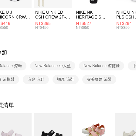
２．訂單
３．收到繳
付款後門
KE U J
NIKE U NK ED
NIKE NK
NIKE U N
／ATM／
NICORN CRW
CSH CREW 2P-
HERITAGE S
PLS CSH 
每筆NT$1
※ 請注意
R -160 男女 中
144 EMBRDY 男
SMIT 男女 側背包
144 DBL
$446
NT$365
NT$527
NT$284
絡購買商品
襪 FZ3393100
女 短統襪
BA5871010
襪 DH405
$550
NT$450
NT$650
NT$350
先享後付
FZ3073133
※ 交易是
是否繳費成
付客戶支
分類
【注意事
１．透過由
Balance 涼鞋
New Balance 中大童
New Balance 涼拖鞋
中
交易，需
求債權轉
２．關於
倫 涼拖鞋
涼爽 涼鞋
通風 涼鞋
穿著舒適 涼鞋
https://aft
３．未成
「AFTE
任。
買清單 一
４．使用「
即時審查
結果請求
５．嚴禁
形，恩沛
動。