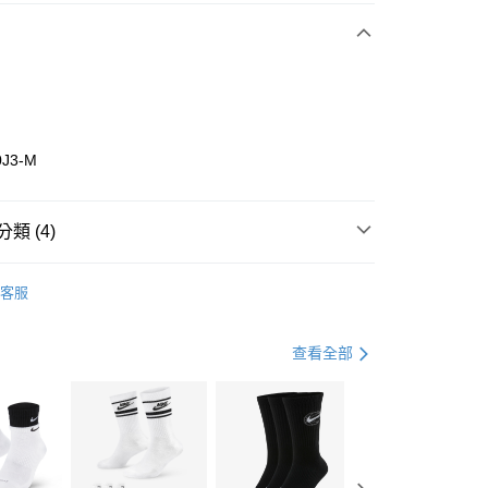
期付款
0 利率 每期
NT$426
21家銀行
庫商業銀行
第一商業銀行
業銀行
彰化商業銀行
業儲蓄銀行
台北富邦商業銀行
華商業銀行
兆豐國際商業銀行
0J3-M
小企業銀行
台中商業銀行
台灣）商業銀行
華泰商業銀行
業銀行
遠東國際商業銀行
類 (4)
業銀行
永豐商業銀行
享後付
業銀行
星展（台灣）商業銀行
w Balance
全系列鞋款
客服
際商業銀行
中國信託商業銀行
FTEE先享後付」】
年
鞋類
涼拖鞋
天信用卡公司
先享後付是「在收到商品之後才付款」的支付方式。 讓您購物簡單
心！
休閒戶外
涼拖鞋
查看全部
：不需註冊會員、不需綁卡、不需儲值。
：只要手機號碼，簡訊認證，即可結帳。
兒童/青少年｜鞋服6折起
(快速到店)
：先確認商品／服務後，再付款。
00，滿NT$1,500(含以上)免運費
EE先享後付」結帳流程】
方式選擇「AFTEE先享後付」後，將跳轉至「AFTEE先享後
頁面，進行簡訊認證並確認金額後，即可完成結帳。
00，滿NT$1,500(含以上)免運費