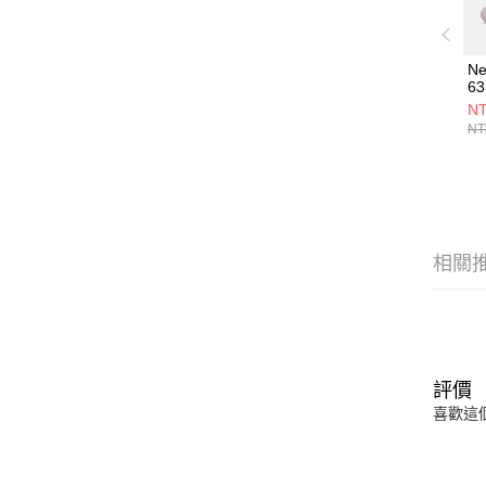
Ne
6
Y6
NT
NT
相關
評價
喜歡這