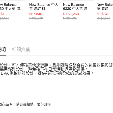
w Balance
New Balance 中大
New Balance
New Bal
330 中大童 涼鞋
童 涼鞋 桃
6330 中大童 涼鞋
童 涼鞋
3304VV-M
SYA809A3-M
Y63305RP-M
SYA809T
$1,260
NT$840
NT$1,260
NT$840
$1,580
NT$1,680
NT$1,580
NT$1,680
說明
相關推薦
設計，可方便孩童快速穿脫，且能隨時調整合適的包覆效果與舒
採用護趾設計，避免孩童在日常活動遭異物碰傷。
 EVA 泡棉材質設計，提供孩童舒適柔軟的足感效果。
個商品嗎？購買後給他一個好評吧