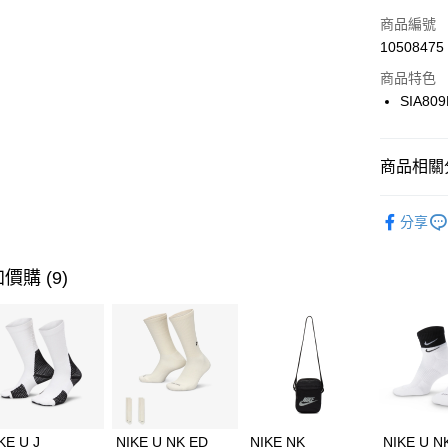
3 期 
商品編號
合作金
LINE Pay
10508475
華南商
Apple Pay
上海商
商品特色
國泰世
SIA80
悠遊付
臺灣中
匯豐（
全盈+PAY
聯邦商
商品相關分
元大商
AFTEE先
玉山商
品牌
Ne
相關說明
分享
台新國
【關於「A
兒童/青少
台灣樂
AFTEE
便利好安
運動類型
運送方式
價購 (9)
１．簡單
２．便利
促銷活動
7-11取貨
３．安心
每筆NT$1
【「AFT
宅配
１．於結帳
付」結帳
每筆NT$1
２．訂單
３．收到繳
付款後門
KE U J
NIKE U NK ED
NIKE NK
NIKE U N
／ATM／