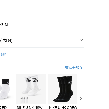
0 利率 每期
NT$493
21家銀行
庫商業銀行
第一商業銀行
業銀行
彰化商業銀行
業儲蓄銀行
台北富邦商業銀行
華商業銀行
兆豐國際商業銀行
9K3-M
小企業銀行
台中商業銀行
台灣）商業銀行
華泰商業銀行
業銀行
遠東國際商業銀行
類 (4)
業銀行
永豐商業銀行
享後付
業銀行
星展（台灣）商業銀行
w Balance
全系列鞋款
客服
際商業銀行
中國信託商業銀行
FTEE先享後付」】
年
鞋類
涼拖鞋
天信用卡公司
先享後付是「在收到商品之後才付款」的支付方式。 讓您購物簡單
心！
休閒戶外
涼拖鞋
查看全部
：不需註冊會員、不需綁卡、不需儲值。
：只要手機號碼，簡訊認證，即可結帳。
兒童/青少年｜鞋服6折起
(快速到店)
：先確認商品／服務後，再付款。
00，滿NT$1,500(含以上)免運費
EE先享後付」結帳流程】
方式選擇「AFTEE先享後付」後，將跳轉至「AFTEE先享後
頁面，進行簡訊認證並確認金額後，即可完成結帳。
00，滿NT$1,500(含以上)免運費
成立數日內，您將收到繳費通知簡訊。
費通知簡訊後14天內，點擊此簡訊中的連結，可透過四大超商
市自取
K ED
NIKE U NK NSW
NIKE U NK CREW
NIKE U NK
網路銀行／等多元方式進行付款，方視為交易完成。