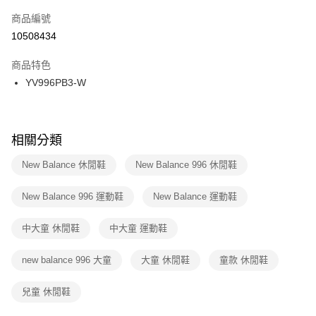
商品編號
宅配
【「AFTEE先享後付」結帳流程】
１．於結帳方式選擇「AFTEE先享後付」後，將跳轉至「AFTEE先享後付」
10508434
每筆NT$100，滿NT$1,500(含以上)免運費
結帳頁面，進行簡訊認證並確認金額後，即可完成結帳。
２．訂單成立數日內，您將收到繳費通知簡訊。
商品特色
付款後門市自取
３．收到繳費通知簡訊後14天內，點擊此簡訊中的連結，可透過四大超商／
YV996PB3-W
每筆NT$100，滿NT$1,500(含以上)免運費
ATM／網路銀行／等多元方式進行付款，方視為交易完成。
※ 請注意：結帳手續完成當下不需立刻繳費，但若您需要取消訂單，請聯絡
購買商品的店家。未經商家同意取消之訂單仍視為有效，需透過AFTEE先享
後付繳納相關費用。
※ 交易是否成功請以「AFTEE先享後付 」之結帳頁面顯示為準，若有關於
相關分類
是否繳費成功／繳費後需取消欲退款等相關疑問，請聯繫「AFTEE先享後付
客戶支援中心」
https://netprotections.freshdesk.com/support/home
New Balance 休閒鞋
New Balance 996 休閒鞋
【注意事項】
New Balance 996 運動鞋
New Balance 運動鞋
１．透過由恩沛科技股份有限公司提供之「AFTEE先享後付」服務完成之交
易，需依本服務之必要範圍內提供個人資料，並將交易相關給付款項請求債
權轉讓予恩沛科技股份有限公司。
中大童 休閒鞋
中大童 運動鞋
２．關於個人資料處理事宜，請瀏覽以下網址：
https://aftee.tw/terms/#terms3
new balance 996 大童
大童 休閒鞋
童款 休閒鞋
３．未成年的使用者請事先徵得法定代理人或監護人之同意方可使用
「AFTEE先享後付」，若未經同意申辦者引起之損失，本公司不負相關責
任。
兒童 休閒鞋
４．使用「AFTEE先享後付」時，將依據個別帳號之用戶狀況，依本公司即
時審查核予不同之上限額度；若仍有額度不足之情形，本公司將視審查結果