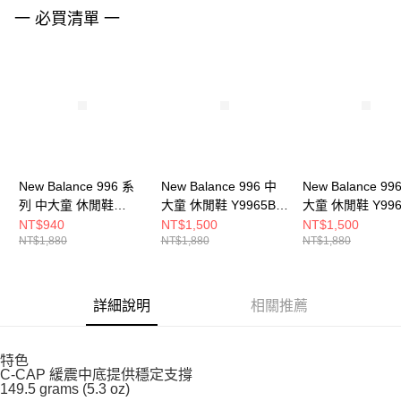
請求用戶進行身份認證。
一 必買清單 一
５．嚴禁一人註冊多個帳號或使用他人資訊註冊。若發現惡意使用之情形，
恩沛科技股份有限公司將有權停止該用戶之使用額度並採取法律行動。
New Balance 996 系
New Balance 996 中
New Balance 99
列 中大童 休閒鞋
大童 休閒鞋 Y9965B0-
大童 休閒鞋 Y996
YV996PA3-W
W
W
NT$940
NT$1,500
NT$1,500
NT$1,880
NT$1,880
NT$1,880
詳細說明
相關推薦
特色
C-CAP 緩震中底提供穩定支撐
149.5 grams (5.3 oz)