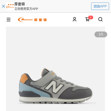
摩曼頓
開啟APP
立刻使用官方APP
0
1
/
5