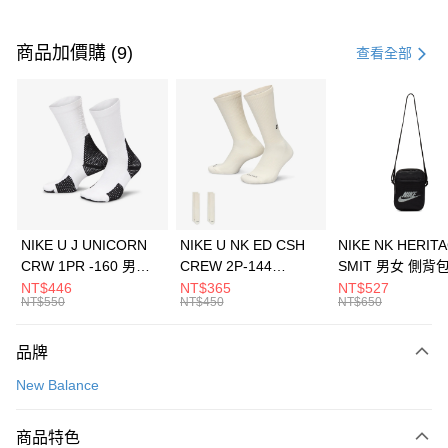
付款方式
信用卡一次付款
商品加價購 (9)
查看全部
信用卡分期付款
3 期 0 利率 每期
NT$626
21家銀行
合作金庫商業銀行
第一商業銀行
LINE Pay
華南商業銀行
彰化商業銀行
Apple Pay
上海商業儲蓄銀行
台北富邦商業銀行
國泰世華商業銀行
兆豐國際商業銀行
悠遊付
臺灣中小企業銀行
台中商業銀行
NIKE U J UNICORN
NIKE U NK ED CSH
NIKE NK HERIT
匯豐（台灣）商業銀行
華泰商業銀行
CRW 1PR -160 男女
CREW 2P-144
SMIT 男女 側背
全盈+PAY
聯邦商業銀行
遠東國際商業銀行
中統襪 FZ3393100
EMBRDY 男女 短統襪
BA5871010
NT$446
NT$365
NT$527
元大商業銀行
永豐商業銀行
NT$550
NT$450
NT$650
AFTEE先享後付
FZ3073133
玉山商業銀行
星展（台灣）商業銀行
相關說明
台新國際商業銀行
中國信託商業銀行
品牌
【關於「AFTEE先享後付」】
台灣樂天信用卡公司
AFTEE先享後付是「在收到商品之後才付款」的支付方式。 讓您購物簡單
運送方式
New Balance
便利好安心！
１．簡單：不需註冊會員、不需綁卡、不需儲值。
7-11取貨(快速到店)
２．便利：只要手機號碼，簡訊認證，即可結帳。
商品特色
每筆NT$100，滿NT$1,500(含以上)免運費
３．安心：先確認商品／服務後，再付款。