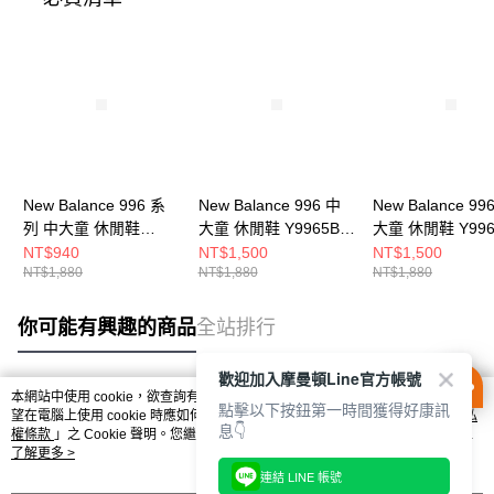
New Balance 996 系
New Balance 996 中
New Balance 99
列 中大童 休閒鞋
大童 休閒鞋 Y9965B0-
大童 休閒鞋 Y996
YV996PA3-W
W
W
NT$940
NT$1,500
NT$1,500
NT$1,880
NT$1,880
NT$1,880
你可能有興趣的商品
全站排行
歡迎加入摩曼頓Line官方帳號
本網站中使用 cookie，欲查詢有關本網站使用 cookie 方式之詳情，及若您不希
點擊以下按鈕第一時間獲得好康訊
熱門標籤
望在電腦上使用 cookie 時應如何變更電腦的 cookie 設定，請參閱本網站「
隱私
息👇
權條款
」之 Cookie 聲明。您繼續使用本網站即表示您同意本公司得按本網站使
用條款之 Cookie 聲明使用 cookie。
了解更多 >
連結 LINE 帳號