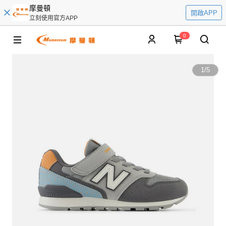
摩曼頓
開啟APP
立刻使用官方APP
0
1
/
5