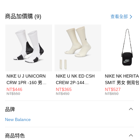
付款方式
信用卡一次付款
商品加價購 (9)
查看全部
信用卡分期付款
3 期 0 利率 每期
NT$626
21家銀行
合作金庫商業銀行
第一商業銀行
LINE Pay
華南商業銀行
彰化商業銀行
Apple Pay
上海商業儲蓄銀行
台北富邦商業銀行
國泰世華商業銀行
兆豐國際商業銀行
悠遊付
臺灣中小企業銀行
台中商業銀行
NIKE U J UNICORN
NIKE U NK ED CSH
NIKE NK HERIT
匯豐（台灣）商業銀行
華泰商業銀行
CRW 1PR -160 男女
CREW 2P-144
SMIT 男女 側背
全盈+PAY
聯邦商業銀行
遠東國際商業銀行
中統襪 FZ3393100
EMBRDY 男女 短統襪
BA5871010
NT$446
NT$365
NT$527
元大商業銀行
永豐商業銀行
NT$550
NT$450
NT$650
AFTEE先享後付
FZ3073133
玉山商業銀行
星展（台灣）商業銀行
相關說明
台新國際商業銀行
中國信託商業銀行
品牌
【關於「AFTEE先享後付」】
台灣樂天信用卡公司
AFTEE先享後付是「在收到商品之後才付款」的支付方式。 讓您購物簡單
運送方式
New Balance
便利好安心！
１．簡單：不需註冊會員、不需綁卡、不需儲值。
7-11取貨(快速到店)
２．便利：只要手機號碼，簡訊認證，即可結帳。
商品特色
每筆NT$100，滿NT$1,500(含以上)免運費
３．安心：先確認商品／服務後，再付款。