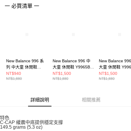
請求用戶進行身份認證。
一 必買清單 一
５．嚴禁一人註冊多個帳號或使用他人資訊註冊。若發現惡意使用之情形，
恩沛科技股份有限公司將有權停止該用戶之使用額度並採取法律行動。
New Balance 996 系
New Balance 996 中
New Balance 99
列 中大童 休閒鞋
大童 休閒鞋 Y9965B0-
大童 休閒鞋 Y996
YV996PA3-W
W
W
NT$940
NT$1,500
NT$1,500
NT$1,880
NT$1,880
NT$1,880
詳細說明
相關推薦
特色
C-CAP 緩震中底提供穩定支撐
149.5 grams (5.3 oz)