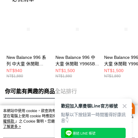
New Balance 996 系
New Balance 996 中
New Balance 99
列 中大童 休閒鞋
大童 休閒鞋 Y9965B0-
大童 休閒鞋 Y996
YV996PA3-W
W
W
NT$940
NT$1,500
NT$1,500
NT$1,880
NT$1,880
NT$1,880
你可能有興趣的商品
全站排行
歡迎加入摩曼頓Line官方帳號
本網站中使用 cookie，欲查詢有關本網站使用 cookie 方式之詳情，及若您不希
點擊以下按鈕第一時間獲得好康訊
熱門標籤
望在電腦上使用 cookie 時應如何變更電腦的 cookie 設定，請參閱本網站「
隱私
息👇
權條款
」之 Cookie 聲明。您繼續使用本網站即表示您同意本公司得按本網站使
用條款之 Cookie 聲明使用 cookie。
了解更多 >
連結 LINE 帳號