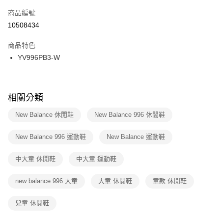
商品編號
宅配
【「AFTEE先享後付」結帳流程】
１．於結帳方式選擇「AFTEE先享後付」後，將跳轉至「AFTEE先享後付」
10508434
每筆NT$100，滿NT$1,500(含以上)免運費
結帳頁面，進行簡訊認證並確認金額後，即可完成結帳。
２．訂單成立數日內，您將收到繳費通知簡訊。
商品特色
付款後門市自取
３．收到繳費通知簡訊後14天內，點擊此簡訊中的連結，可透過四大超商／
YV996PB3-W
每筆NT$100，滿NT$1,500(含以上)免運費
ATM／網路銀行／等多元方式進行付款，方視為交易完成。
※ 請注意：結帳手續完成當下不需立刻繳費，但若您需要取消訂單，請聯絡
購買商品的店家。未經商家同意取消之訂單仍視為有效，需透過AFTEE先享
後付繳納相關費用。
※ 交易是否成功請以「AFTEE先享後付 」之結帳頁面顯示為準，若有關於
相關分類
是否繳費成功／繳費後需取消欲退款等相關疑問，請聯繫「AFTEE先享後付
客戶支援中心」
https://netprotections.freshdesk.com/support/home
New Balance 休閒鞋
New Balance 996 休閒鞋
【注意事項】
New Balance 996 運動鞋
New Balance 運動鞋
１．透過由恩沛科技股份有限公司提供之「AFTEE先享後付」服務完成之交
易，需依本服務之必要範圍內提供個人資料，並將交易相關給付款項請求債
權轉讓予恩沛科技股份有限公司。
中大童 休閒鞋
中大童 運動鞋
２．關於個人資料處理事宜，請瀏覽以下網址：
https://aftee.tw/terms/#terms3
new balance 996 大童
大童 休閒鞋
童款 休閒鞋
３．未成年的使用者請事先徵得法定代理人或監護人之同意方可使用
「AFTEE先享後付」，若未經同意申辦者引起之損失，本公司不負相關責
任。
兒童 休閒鞋
４．使用「AFTEE先享後付」時，將依據個別帳號之用戶狀況，依本公司即
時審查核予不同之上限額度；若仍有額度不足之情形，本公司將視審查結果