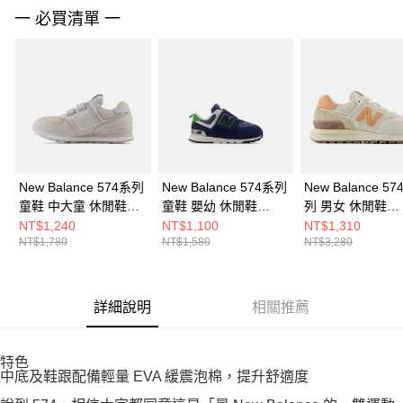
請求用戶進行身份認證。
一 必買清單 一
５．嚴禁一人註冊多個帳號或使用他人資訊註冊。若發現惡意使用之情形，
恩沛科技股份有限公司將有權停止該用戶之使用額度並採取法律行動。
New Balance 574系列
New Balance 574系列
New Balance 57
童鞋 中大童 休閒鞋
童鞋 嬰幼 休閒鞋
列 男女 休閒鞋
PV574GS-W
NW574QBL-W
U574LGCO-D
NT$1,240
NT$1,100
NT$1,310
NT$1,780
NT$1,580
NT$3,280
詳細說明
相關推薦
特色
中底及鞋跟配備輕量 EVA 緩震泡棉，提升舒適度