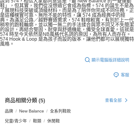
說到 574，相信大家都同意這是「最 New Balance 的一雙運動
鞋」，但其實，我們從沒想過它會成為指標。574 的誕生不是為
了展現科技突破或頂級材料，而是為了陪伴你完成不同任務，正
是這種樸實可靠、無所不能的特性，讓 574 成為經典中的經
典。為滿足公路／越野賽道需求，574 鞋楦較寬，有別於上一代
稍窄的跑鞋輪廓，並以獨一無二的手法揉合與眾不同又不失簡潔
的設計，再結合堅固、耐穿與舒適機能，備受全球喜愛。這就是
574 時至今天依然是NB風格代名詞的原因，為所有人而存在。
574 Hook & Loop 是為孩子而設的版本，讓他們都可以展現獨特
風格。
顯示電腦版詳細說明
客服
商品相關分類 (5)
查看全部
品牌
New Balance
全系列鞋款
兒童/青少年
鞋類
休閒鞋