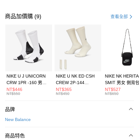
付款方式
信用卡一次付款
商品加價購 (9)
查看全部
信用卡分期付款
3 期 0 利率 每期
NT$593
21家銀行
合作金庫商業銀行
第一商業銀行
LINE Pay
華南商業銀行
彰化商業銀行
Apple Pay
上海商業儲蓄銀行
台北富邦商業銀行
國泰世華商業銀行
兆豐國際商業銀行
悠遊付
臺灣中小企業銀行
台中商業銀行
NIKE U J UNICORN
NIKE U NK ED CSH
NIKE NK HERIT
匯豐（台灣）商業銀行
華泰商業銀行
CRW 1PR -160 男女
CREW 2P-144
SMIT 男女 側背
全盈+PAY
聯邦商業銀行
遠東國際商業銀行
中統襪 FZ3393100
EMBRDY 男女 短統襪
BA5871010
NT$446
NT$365
NT$527
元大商業銀行
永豐商業銀行
NT$550
NT$450
NT$650
AFTEE先享後付
FZ3073133
玉山商業銀行
星展（台灣）商業銀行
相關說明
台新國際商業銀行
中國信託商業銀行
品牌
【關於「AFTEE先享後付」】
台灣樂天信用卡公司
AFTEE先享後付是「在收到商品之後才付款」的支付方式。 讓您購物簡單
運送方式
New Balance
便利好安心！
１．簡單：不需註冊會員、不需綁卡、不需儲值。
7-11取貨(快速到店)
２．便利：只要手機號碼，簡訊認證，即可結帳。
商品特色
每筆NT$100，滿NT$1,500(含以上)免運費
３．安心：先確認商品／服務後，再付款。