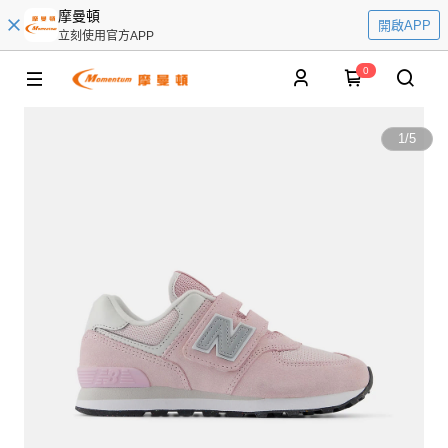
摩曼頓
開啟APP
立刻使用官方APP
0
1
/
5