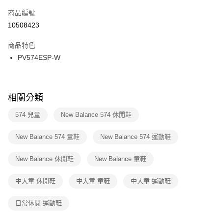
商品編號
宅配
【「AFTEE先享後付」結帳流程】
１．於結帳方式選擇「AFTEE先享後付」後，將跳轉至「AFTEE先享後付」
10508423
每筆NT$100，滿NT$1,500(含以上)免運費
結帳頁面，進行簡訊認證並確認金額後，即可完成結帳。
２．訂單成立數日內，您將收到繳費通知簡訊。
商品特色
付款後門市自取
３．收到繳費通知簡訊後14天內，點擊此簡訊中的連結，可透過四大超商／
PV574ESP-W
每筆NT$100，滿NT$1,500(含以上)免運費
ATM／網路銀行／等多元方式進行付款，方視為交易完成。
※ 請注意：結帳手續完成當下不需立刻繳費，但若您需要取消訂單，請聯絡
購買商品的店家。未經商家同意取消之訂單仍視為有效，需透過AFTEE先享
後付繳納相關費用。
※ 交易是否成功請以「AFTEE先享後付 」之結帳頁面顯示為準，若有關於
相關分類
是否繳費成功／繳費後需取消欲退款等相關疑問，請聯繫「AFTEE先享後付
客戶支援中心」
https://netprotections.freshdesk.com/support/home
574 兒童
New Balance 574 休閒鞋
【注意事項】
New Balance 574 童鞋
New Balance 574 運動鞋
１．透過由恩沛科技股份有限公司提供之「AFTEE先享後付」服務完成之交
易，需依本服務之必要範圍內提供個人資料，並將交易相關給付款項請求債
權轉讓予恩沛科技股份有限公司。
New Balance 休閒鞋
New Balance 童鞋
２．關於個人資料處理事宜，請瀏覽以下網址：
https://aftee.tw/terms/#terms3
中大童 休閒鞋
中大童 童鞋
中大童 運動鞋
３．未成年的使用者請事先徵得法定代理人或監護人之同意方可使用
「AFTEE先享後付」，若未經同意申辦者引起之損失，本公司不負相關責
任。
日常休閒 運動鞋
４．使用「AFTEE先享後付」時，將依據個別帳號之用戶狀況，依本公司即
時審查核予不同之上限額度；若仍有額度不足之情形，本公司將視審查結果