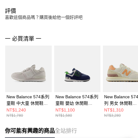
評價
喜歡這個商品嗎？購買後給他一個好評吧
一 必買清單 一
New Balance 574系列
New Balance 574系列
New Balance 57
童鞋 中大童 休閒鞋
童鞋 嬰幼 休閒鞋
列 男女 休閒鞋
PV574GS-W
NW574QBL-W
U574LGCO-D
NT$1,240
NT$1,100
NT$1,310
NT$1,780
NT$1,580
NT$3,280
你可能有興趣的商品
全站排行