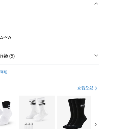
0 利率 每期
NT$593
21家銀行
庫商業銀行
第一商業銀行
業銀行
彰化商業銀行
業儲蓄銀行
台北富邦商業銀行
華商業銀行
兆豐國際商業銀行
ESP-W
小企業銀行
台中商業銀行
台灣）商業銀行
華泰商業銀行
業銀行
遠東國際商業銀行
類 (5)
業銀行
永豐商業銀行
享後付
業銀行
星展（台灣）商業銀行
w Balance
全系列鞋款
客服
際商業銀行
中國信託商業銀行
FTEE先享後付」】
年
鞋類
休閒鞋
天信用卡公司
先享後付是「在收到商品之後才付款」的支付方式。 讓您購物簡單
心！
休閒戶外
鞋
查看全部
：不需註冊會員、不需綁卡、不需儲值。
：只要手機號碼，簡訊認證，即可結帳。
New Balance 574系列
(快速到店)
：先確認商品／服務後，再付款。
00，滿NT$1,500(含以上)免運費
兒童/青少年｜鞋服6折起
EE先享後付」結帳流程】
方式選擇「AFTEE先享後付」後，將跳轉至「AFTEE先享後
頁面，進行簡訊認證並確認金額後，即可完成結帳。
00，滿NT$1,500(含以上)免運費
成立數日內，您將收到繳費通知簡訊。