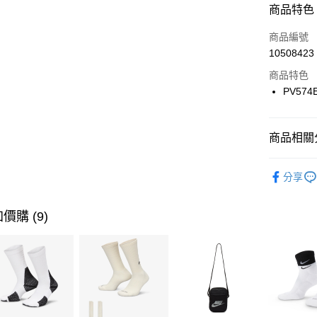
商品特色
3 期 
商品編號
合作金
LINE Pay
10508423
華南商
Apple Pay
上海商
商品特色
國泰世
PV574
悠遊付
臺灣中
匯豐（
全盈+PAY
聯邦商
商品相關分
元大商
AFTEE先
玉山商
品牌
Ne
相關說明
分享
台新國
【關於「A
兒童/青少
台灣樂
AFTEE
便利好安
運動類型
運送方式
價購 (9)
１．簡單
２．便利
經典系列
7-11取貨
３．安心
每筆NT$1
促銷活動
【「AFT
宅配
１．於結帳
付」結帳
每筆NT$1
２．訂單