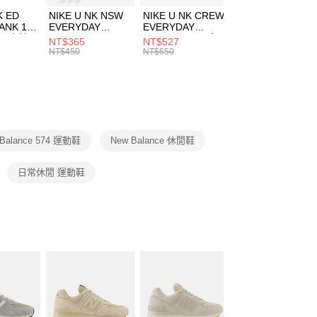
費通知簡訊後14天內，點擊此簡訊中的連結，可透過四大超商
市自取
K ED
NIKE U NK NSW
NIKE U NK CREW
NIKE U NK
網路銀行／等多元方式進行付款，方視為交易完成。
ANK 1P
EVERYDAY
EVERYDAY
EVERYDAY LTW
00，滿NT$1,500(含以上)免運費
：結帳手續完成當下不需立刻繳費，但若您需要取消訂單，請聯
 男 中統
ESSENTIAL CR
BBALL 3PR 男女
ANKLE 3PR 男女
NT$365
NT$527
NT$365
的店家。未經商家同意取消之訂單仍視為有效，需透過AFTEE
8104
男女 短統襪
長統襪
踝襪 SX7677010
NT$450
NT$650
NT$450
繳納相關費用。
DX5089103
DA2123010
否成功請以「AFTEE先享後付 」之結帳頁面顯示為準，若有關於
功／繳費後需取消欲退款等相關疑問，請聯繫「AFTEE先享後
援中心」
https://netprotections.freshdesk.com/support/home
項】
恩沛科技股份有限公司提供之「AFTEE先享後付」服務完成之
 Balance 574 運動鞋
New Balance 休閒鞋
依本服務之必要範圍內提供個人資料，並將交易相關給付款項請
讓予恩沛科技股份有限公司。
個人資料處理事宜，請瀏覽以下網址：
日常休閒 運動鞋
ee.tw/terms/#terms3
年的使用者請事先徵得法定代理人或監護人之同意方可使用
E先享後付」，若未經同意申辦者引起之損失，本公司不負相關責
AFTEE先享後付」時，將依據個別帳號之用戶狀況，依本公司
核予不同之上限額度；若仍有額度不足之情形，本公司將視審查
用戶進行身份認證。
一人註冊多個帳號或使用他人資訊註冊。若發現惡意使用之情
科技股份有限公司將有權停止該用戶之使用額度並採取法律行