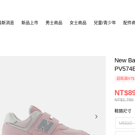
最新消息
新品上市
男士商品
女士商品
兒童/青少年
配件
New B
PV574
超取滿NT$
NT$8
NT$1,780
鞋類尺寸
US11C