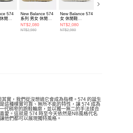
nce 574
New Balance 574
New Balance 574
New Balance 574
 休閒鞋
系列 男女 休閒鞋
女 休閒鞋
女 休閒鞋
-D
U5742EB-D
WL574CBG-B
WL574CBU-B
NT$2,080
NT$2,080
NT$2,080
NT$2,980
NT$2,980
NT$2,980
」，但其實，我們從沒想過它會成為指標。574 的誕生
這種樸實可靠、無所不能的特性，讓 574 成為
上一代稍窄的跑鞋輪廓，並以獨一無二的手法揉合
。這就是 574 時至今天依然是NB風格代名
版本，讓他們都可以展現獨特風格。