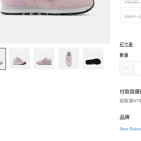
US13C
US2Y（
尺寸表
數量
付款與運
超取滿NT$
付款方式
品牌
信用卡一
New Bala
信用卡分