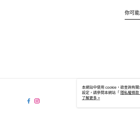
你可能
本網站中使用 cookie，欲查詢有關
設定，請參閱本網站「
隱私權條款
使用 cookie。
了解更多 >