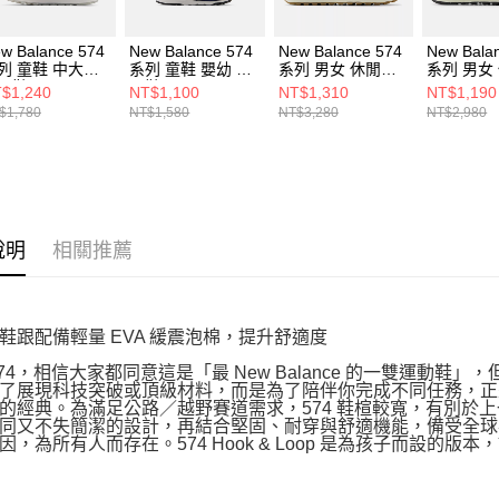
w Balance 574
New Balance 574
New Balance 574
New Bala
列 童鞋 中大童
系列 童鞋 嬰幼 休
系列 男女 休閒鞋
系列 男女
閒鞋 PV574GS-
閒鞋 NW574QBL-
U574LGCO-D
U574RBL
$1,240
NT$1,100
NT$1,310
NT$1,190
W
$1,780
NT$1,580
NT$3,280
NT$2,980
說明
相關推薦
鞋跟配備輕量 EVA 緩震泡棉，提升舒適度
574，相信大家都同意這是「最 New Balance 的一雙運動鞋
了展現科技突破或頂級材料，而是為了陪伴你完成不同任務，正是
的經典。為滿足公路／越野賽道需求，574 鞋楦較寬，有別於
同又不失簡潔的設計，再結合堅固、耐穿與舒適機能，備受全球喜愛
因，為所有人而存在。574 Hook & Loop 是為孩子而設的