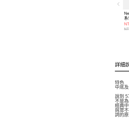
Ne
系
休
NT
W
NT
詳細
特色
中底及
說到 
不是為
經典中
與眾不
詞的原