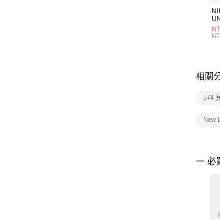
NI
U
1P
NT
統
NT
相關
574
New 
一 必