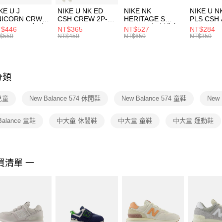
３．收到繳
付款後門
KE U J
NIKE U NK ED
NIKE NK
NIKE U N
／ATM／
NICORN CRW
CSH CREW 2P-
HERITAGE S
PLS CSH 
每筆NT$1
※ 請注意
R -160 男女 中
144 EMBRDY 男
SMIT 男女 側背包
144 DBL
$446
NT$365
NT$527
NT$284
絡購買商品
襪 FZ3393100
女 短統襪
BA5871010
襪 DH405
$550
NT$450
NT$650
NT$350
先享後付
FZ3073133
※ 交易是
是否繳費成
付客戶支
分類
【注意事
１．透過由
 兒童
New Balance 574 休閒鞋
New Balance 574 童鞋
New
交易，需
求債權轉
２．關於
Balance 童鞋
中大童 休閒鞋
中大童 童鞋
中大童 運動鞋
https://aft
３．未成
「AFTE
任。
買清單 一
４．使用「
即時審查
結果請求
５．嚴禁
形，恩沛
動。