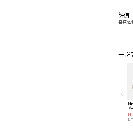
評價
喜歡這
一 必
Ne
系
休
NT
W
NT