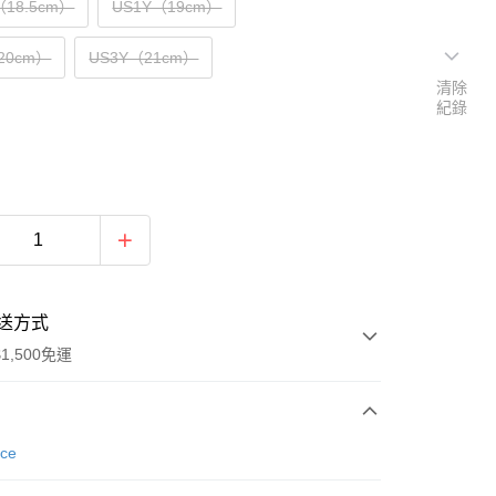
（18.5cm）
US1Y（19cm）
20cm）
US3Y（21cm）
清除
紀錄
送方式
1,500免運
次付款
nce
期付款