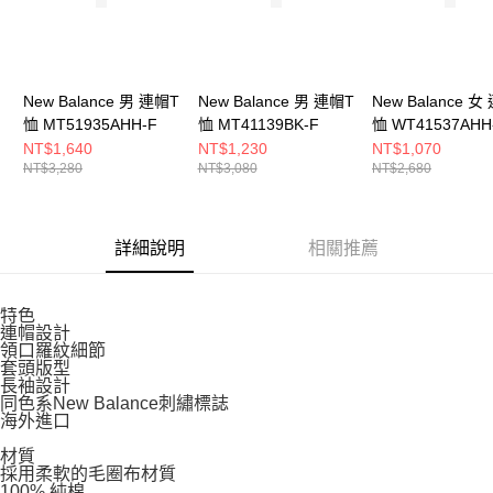
５．嚴禁一人註冊多個帳號或使用他人資訊註冊。若發現惡意使用之情形，
恩沛科技股份有限公司將有權停止該用戶之使用額度並採取法律行動。
New Balance 男 連帽T
New Balance 男 連帽T
New Balance 女
恤 MT51935AHH-F
恤 MT41139BK-F
恤 WT41537AHH
NT$1,640
NT$1,230
NT$1,070
NT$3,280
NT$3,080
NT$2,680
詳細說明
相關推薦
特色
連帽設計
領口羅紋細節
套頭版型
長袖設計
同色系New Balance刺繡標誌
海外進口
材質
採用柔軟的毛圈布材質
100% 純棉