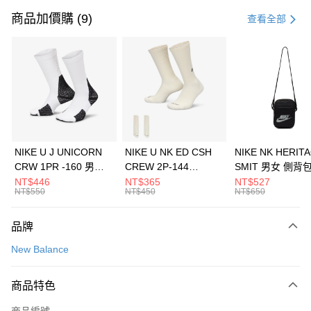
信用卡一次付款
商品加價購 (9)
查看全部
信用卡分期付款
3 期 0 利率 每期
NT$893
21家銀行
合作金庫商業銀行
第一商業銀行
LINE Pay
華南商業銀行
彰化商業銀行
Apple Pay
上海商業儲蓄銀行
台北富邦商業銀行
國泰世華商業銀行
兆豐國際商業銀行
悠遊付
臺灣中小企業銀行
台中商業銀行
NIKE U J UNICORN
NIKE U NK ED CSH
NIKE NK HERIT
匯豐（台灣）商業銀行
華泰商業銀行
CRW 1PR -160 男女
CREW 2P-144
SMIT 男女 側背
全盈+PAY
聯邦商業銀行
遠東國際商業銀行
中統襪 FZ3393100
EMBRDY 男女 短統襪
BA5871010
NT$446
NT$365
NT$527
元大商業銀行
永豐商業銀行
NT$550
NT$450
NT$650
AFTEE先享後付
FZ3073133
玉山商業銀行
星展（台灣）商業銀行
相關說明
台新國際商業銀行
中國信託商業銀行
品牌
【關於「AFTEE先享後付」】
台灣樂天信用卡公司
AFTEE先享後付是「在收到商品之後才付款」的支付方式。 讓您購物簡單
運送方式
New Balance
便利好安心！
１．簡單：不需註冊會員、不需綁卡、不需儲值。
7-11取貨(快速到店)
２．便利：只要手機號碼，簡訊認證，即可結帳。
商品特色
每筆NT$100，滿NT$1,500(含以上)免運費
３．安心：先確認商品／服務後，再付款。
商品編號