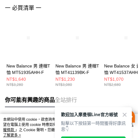
一 必買清單 一
New Balance 男 連帽T
New Balance 男 連帽T
New Balance 女
恤 MT51935AHH-F
恤 MT41139BK-F
恤 WT41537AHH
NT$1,640
NT$1,230
NT$1,070
NT$3,280
NT$3,080
NT$2,680
你可能有興趣的商品
全站排行
歡迎加入摩曼頓Line官方帳號
本網站中使用 cookie，欲查詢有關本網站使用 cookie 方式之詳情，及若您不希
點擊以下按鈕第一時間獲得好康訊
熱門標籤
望在電腦上使用 cookie 時應如何變更電腦的 cookie 設定，請參閱本網站「
隱私
息👇
權條款
」之 Cookie 聲明。您繼續使用本網站即表示您同意本公司得按本網站使
用條款之 Cookie 聲明使用 cookie。
了解更多 >