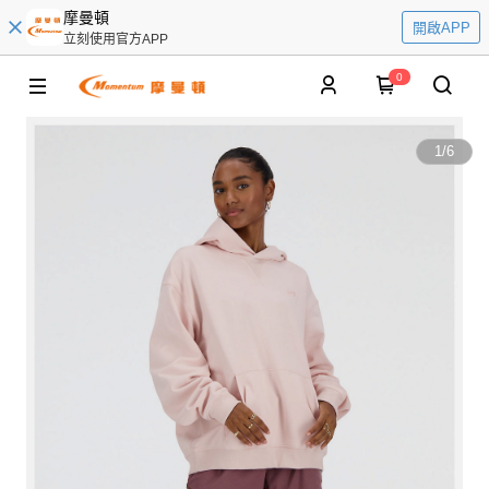
摩曼頓
開啟APP
立刻使用官方APP
0
1
/
6