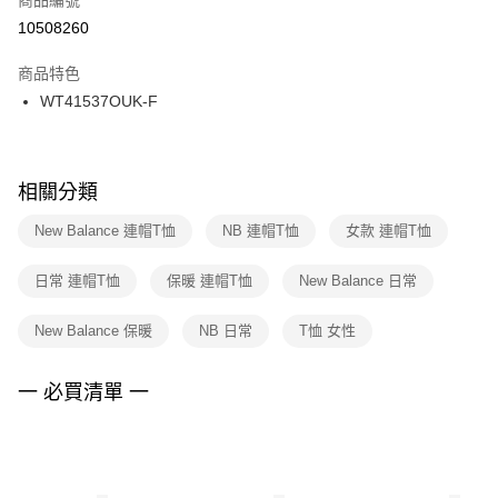
宅配
【「AFTEE先享後付」結帳流程】
１．於結帳方式選擇「AFTEE先享後付」後，將跳轉至「AFTEE先享後付」
10508260
每筆NT$100，滿NT$1,500(含以上)免運費
結帳頁面，進行簡訊認證並確認金額後，即可完成結帳。
２．訂單成立數日內，您將收到繳費通知簡訊。
商品特色
付款後門市自取
３．收到繳費通知簡訊後14天內，點擊此簡訊中的連結，可透過四大超商／
WT41537OUK-F
每筆NT$100，滿NT$1,500(含以上)免運費
ATM／網路銀行／等多元方式進行付款，方視為交易完成。
※ 請注意：結帳手續完成當下不需立刻繳費，但若您需要取消訂單，請聯絡
購買商品的店家。未經商家同意取消之訂單仍視為有效，需透過AFTEE先享
後付繳納相關費用。
※ 交易是否成功請以「AFTEE先享後付 」之結帳頁面顯示為準，若有關於
相關分類
是否繳費成功／繳費後需取消欲退款等相關疑問，請聯繫「AFTEE先享後付
客戶支援中心」
https://netprotections.freshdesk.com/support/home
New Balance 連帽T恤
NB 連帽T恤
女款 連帽T恤
【注意事項】
日常 連帽T恤
保暖 連帽T恤
New Balance 日常
１．透過由恩沛科技股份有限公司提供之「AFTEE先享後付」服務完成之交
易，需依本服務之必要範圍內提供個人資料，並將交易相關給付款項請求債
權轉讓予恩沛科技股份有限公司。
New Balance 保暖
NB 日常
T恤 女性
２．關於個人資料處理事宜，請瀏覽以下網址：
https://aftee.tw/terms/#terms3
３．未成年的使用者請事先徵得法定代理人或監護人之同意方可使用
一 必買清單 一
「AFTEE先享後付」，若未經同意申辦者引起之損失，本公司不負相關責
任。
４．使用「AFTEE先享後付」時，將依據個別帳號之用戶狀況，依本公司即
時審查核予不同之上限額度；若仍有額度不足之情形，本公司將視審查結果
請求用戶進行身份認證。