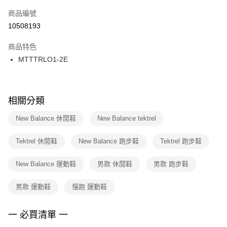
商品編號
宅配
【「AFTEE先享後付」結帳流程】
１．於結帳方式選擇「AFTEE先享後付」後，將跳轉至「AFTEE先享後付」
10508193
每筆NT$100，滿NT$1,500(含以上)免運費
結帳頁面，進行簡訊認證並確認金額後，即可完成結帳。
２．訂單成立數日內，您將收到繳費通知簡訊。
商品特色
付款後門市自取
３．收到繳費通知簡訊後14天內，點擊此簡訊中的連結，可透過四大超商／
MTTTRLO1-2E
每筆NT$100，滿NT$1,500(含以上)免運費
ATM／網路銀行／等多元方式進行付款，方視為交易完成。
※ 請注意：結帳手續完成當下不需立刻繳費，但若您需要取消訂單，請聯絡
購買商品的店家。未經商家同意取消之訂單仍視為有效，需透過AFTEE先享
後付繳納相關費用。
※ 交易是否成功請以「AFTEE先享後付 」之結帳頁面顯示為準，若有關於
相關分類
是否繳費成功／繳費後需取消欲退款等相關疑問，請聯繫「AFTEE先享後付
客戶支援中心」
https://netprotections.freshdesk.com/support/home
New Balance 休閒鞋
New Balance tektrel
【注意事項】
Tektrel 休閒鞋
New Balance 跑步鞋
Tektrel 跑步鞋
１．透過由恩沛科技股份有限公司提供之「AFTEE先享後付」服務完成之交
易，需依本服務之必要範圍內提供個人資料，並將交易相關給付款項請求債
權轉讓予恩沛科技股份有限公司。
New Balance 運動鞋
男款 休閒鞋
男款 跑步鞋
２．關於個人資料處理事宜，請瀏覽以下網址：
https://aftee.tw/terms/#terms3
男款 運動鞋
慢跑 運動鞋
３．未成年的使用者請事先徵得法定代理人或監護人之同意方可使用
「AFTEE先享後付」，若未經同意申辦者引起之損失，本公司不負相關責
任。
一 必買清單 一
４．使用「AFTEE先享後付」時，將依據個別帳號之用戶狀況，依本公司即
時審查核予不同之上限額度；若仍有額度不足之情形，本公司將視審查結果