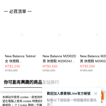
一 必買清單 一
New Balance Tektrel
New Balance M2002D
New Balance M2
女 休閒鞋
男 休閒鞋 M20024J7-
男 休閒鞋 M2002
WTTTRLK1-D
D
D
NT$1,230
NT$3,550
NT$3,550
NT$3,080
NT$5,080
NT$5,080
你可能有興趣的商品
全站排行
歡迎加入摩曼頓Line官方帳號
本網站中使用 cookie，欲查詢有關本網站使用 cookie 方式之詳情，及若您不希
點擊以下按鈕第一時間獲得好康訊
熱門標籤
望在電腦上使用 cookie 時應如何變更電腦的 cookie 設定，請參閱本網站「
隱私
息👇
權條款
」之 Cookie 聲明。您繼續使用本網站即表示您同意本公司得按本網站使