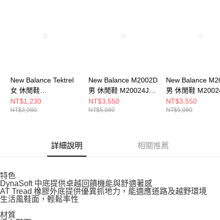
請求用戶進行身份認證。
５．嚴禁一人註冊多個帳號或使用他人資訊註冊。若發現惡意使用之情形，
恩沛科技股份有限公司將有權停止該用戶之使用額度並採取法律行動。
New Balance Tektrel
New Balance M2002D
New Balance M2
女 休閒鞋
男 休閒鞋 M20024J7-
男 休閒鞋 M2002
WTTTRLK1-D
D
D
NT$1,230
NT$3,550
NT$3,550
NT$3,080
NT$5,080
NT$5,080
詳細說明
相關推薦
特色
DynaSoft 中底提供卓越回饋機能與舒適著感
AT Tread 橡膠外底提供優異抓地力，能適應道路及越野環境
生活風鞋面，輕鬆率性
材質