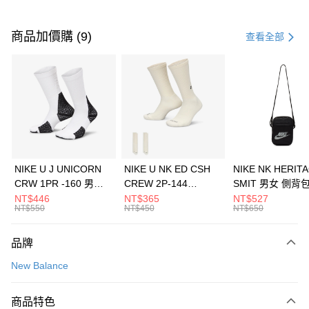
付款方式
信用卡一次付款
商品加價購 (9)
查看全部
信用卡分期付款
3 期 0 利率 每期
NT$1,026
21家銀行
合作金庫商業銀行
第一商業銀行
LINE Pay
華南商業銀行
彰化商業銀行
Apple Pay
上海商業儲蓄銀行
台北富邦商業銀行
國泰世華商業銀行
兆豐國際商業銀行
悠遊付
臺灣中小企業銀行
台中商業銀行
NIKE U J UNICORN
NIKE U NK ED CSH
NIKE NK HERIT
匯豐（台灣）商業銀行
華泰商業銀行
CRW 1PR -160 男女
CREW 2P-144
SMIT 男女 側背
全盈+PAY
聯邦商業銀行
遠東國際商業銀行
中統襪 FZ3393100
EMBRDY 男女 短統襪
BA5871010
NT$446
NT$365
NT$527
元大商業銀行
永豐商業銀行
NT$550
NT$450
NT$650
AFTEE先享後付
FZ3073133
玉山商業銀行
星展（台灣）商業銀行
相關說明
台新國際商業銀行
中國信託商業銀行
品牌
【關於「AFTEE先享後付」】
台灣樂天信用卡公司
AFTEE先享後付是「在收到商品之後才付款」的支付方式。 讓您購物簡單
運送方式
New Balance
便利好安心！
１．簡單：不需註冊會員、不需綁卡、不需儲值。
7-11取貨(快速到店)
２．便利：只要手機號碼，簡訊認證，即可結帳。
商品特色
每筆NT$100，滿NT$1,500(含以上)免運費
３．安心：先確認商品／服務後，再付款。