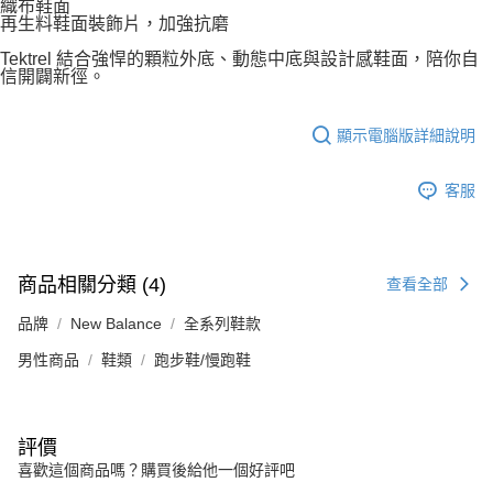
織布鞋面
再生料鞋面裝飾片，加強抗磨
Tektrel 結合強悍的顆粒外底、動態中底與設計感鞋面，陪你自
信開闢新徑。
顯示電腦版詳細說明
客服
商品相關分類 (4)
查看全部
品牌
New Balance
全系列鞋款
男性商品
鞋類
跑步鞋/慢跑鞋
評價
喜歡這個商品嗎？購買後給他一個好評吧