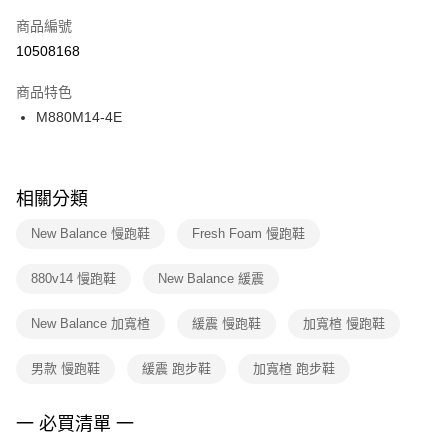
商品編號
宅配
【「AFTEE先享後付」結帳流程】
１．於結帳方式選擇「AFTEE先享後付」後，將跳轉至「AFTEE先享後付」
10508168
每筆NT$100，滿NT$1,500(含以上)免運費
結帳頁面，進行簡訊認證並確認金額後，即可完成結帳。
２．訂單成立數日內，您將收到繳費通知簡訊。
商品特色
付款後門市自取
３．收到繳費通知簡訊後14天內，點擊此簡訊中的連結，可透過四大超商／
M880M14-4E
每筆NT$100，滿NT$1,500(含以上)免運費
ATM／網路銀行／等多元方式進行付款，方視為交易完成。
※ 請注意：結帳手續完成當下不需立刻繳費，但若您需要取消訂單，請聯絡
購買商品的店家。未經商家同意取消之訂單仍視為有效，需透過AFTEE先享
後付繳納相關費用。
※ 交易是否成功請以「AFTEE先享後付 」之結帳頁面顯示為準，若有關於
相關分類
是否繳費成功／繳費後需取消欲退款等相關疑問，請聯繫「AFTEE先享後付
客戶支援中心」
https://netprotections.freshdesk.com/support/home
New Balance 慢跑鞋
Fresh Foam 慢跑鞋
【注意事項】
880v14 慢跑鞋
New Balance 緩震
１．透過由恩沛科技股份有限公司提供之「AFTEE先享後付」服務完成之交
易，需依本服務之必要範圍內提供個人資料，並將交易相關給付款項請求債
權轉讓予恩沛科技股份有限公司。
New Balance 加寬楦
緩震 慢跑鞋
加寬楦 慢跑鞋
２．關於個人資料處理事宜，請瀏覽以下網址：
https://aftee.tw/terms/#terms3
男款 慢跑鞋
緩震 跑步鞋
加寬楦 跑步鞋
３．未成年的使用者請事先徵得法定代理人或監護人之同意方可使用
「AFTEE先享後付」，若未經同意申辦者引起之損失，本公司不負相關責
任。
一 必買清單 一
４．使用「AFTEE先享後付」時，將依據個別帳號之用戶狀況，依本公司即
時審查核予不同之上限額度；若仍有額度不足之情形，本公司將視審查結果