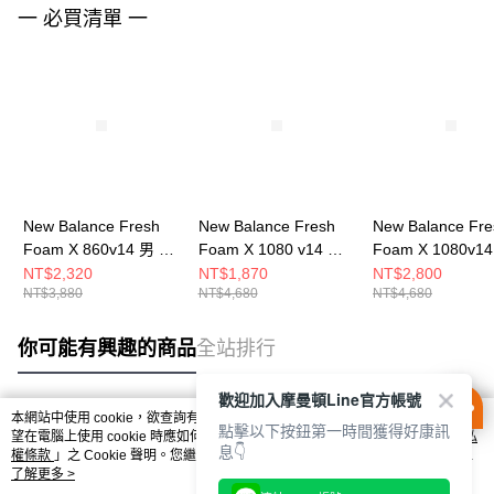
一 必買清單 一
New Balance Fresh
New Balance Fresh
New Balance Fre
Foam X 860v14 男 慢
Foam X 1080 v14 女
Foam X 1080v1
跑鞋 M860K14-4E
慢跑鞋 W1080R14-D
慢跑鞋 W1080F1
NT$2,320
NT$1,870
NT$2,800
NT$3,880
NT$4,680
NT$4,680
你可能有興趣的商品
全站排行
歡迎加入摩曼頓Line官方帳號
本網站中使用 cookie，欲查詢有關本網站使用 cookie 方式之詳情，及若您不希
點擊以下按鈕第一時間獲得好康訊
熱門標籤
望在電腦上使用 cookie 時應如何變更電腦的 cookie 設定，請參閱本網站「
隱私
息👇
權條款
」之 Cookie 聲明。您繼續使用本網站即表示您同意本公司得按本網站使
用條款之 Cookie 聲明使用 cookie。
了解更多 >