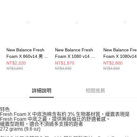
請求用戶進行身份認證。
５．嚴禁一人註冊多個帳號或使用他人資訊註冊。若發現惡意使用之情形，
恩沛科技股份有限公司將有權停止該用戶之使用額度並採取法律行動。
New Balance Fresh
New Balance Fresh
New Balance Fre
Foam X 860v14 男 慢
Foam X 1080 v14 女
Foam X 1080v1
跑鞋 M860K14-4E
慢跑鞋 W1080R14-D
慢跑鞋 W1080F1
NT$2,320
NT$1,870
NT$2,800
NT$3,880
NT$4,680
NT$4,680
詳細說明
相關推薦
特色
Fresh Foam X 中底泡棉含有約 3% 生物基材質，緩震表現是
Fresh Foam 中底之最，提供無與倫比的舒適著感。
緩震型跑鞋，適合不須過多支撐的跑者
272 grams (9.6 oz)