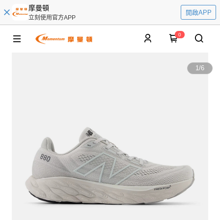
摩曼頓
開啟APP
立刻使用官方APP
0
1
/
6