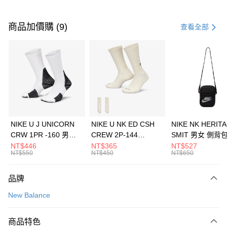
付款方式
信用卡一次付款
商品加價購 (9)
查看全部
信用卡分期付款
3 期 0 利率 每期
NT$1,226
21家銀行
合作金庫商業銀行
第一商業銀行
LINE Pay
華南商業銀行
彰化商業銀行
Apple Pay
上海商業儲蓄銀行
台北富邦商業銀行
國泰世華商業銀行
兆豐國際商業銀行
悠遊付
臺灣中小企業銀行
台中商業銀行
NIKE U J UNICORN
NIKE U NK ED CSH
NIKE NK HERIT
匯豐（台灣）商業銀行
華泰商業銀行
CRW 1PR -160 男女
CREW 2P-144
SMIT 男女 側背
全盈+PAY
聯邦商業銀行
遠東國際商業銀行
中統襪 FZ3393100
EMBRDY 男女 短統襪
BA5871010
NT$446
NT$365
NT$527
元大商業銀行
永豐商業銀行
NT$550
NT$450
NT$650
AFTEE先享後付
FZ3073133
玉山商業銀行
星展（台灣）商業銀行
相關說明
台新國際商業銀行
中國信託商業銀行
品牌
【關於「AFTEE先享後付」】
台灣樂天信用卡公司
AFTEE先享後付是「在收到商品之後才付款」的支付方式。 讓您購物簡單
運送方式
New Balance
便利好安心！
１．簡單：不需註冊會員、不需綁卡、不需儲值。
7-11取貨(快速到店)
２．便利：只要手機號碼，簡訊認證，即可結帳。
商品特色
每筆NT$100，滿NT$1,500(含以上)免運費
３．安心：先確認商品／服務後，再付款。