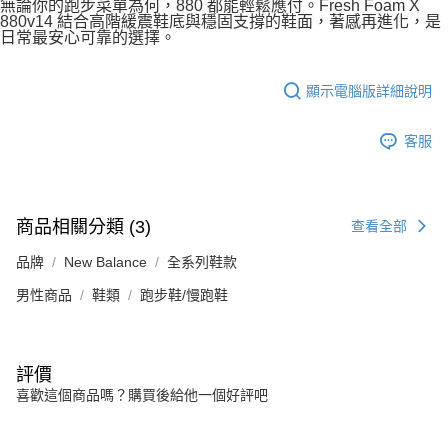
無論你的跑步菜單為何，880 都能輕鬆應付。Fresh Foam X
880v14 結合高階緩震鞋底與穩固支撐的鞋面，著感再進化，是
日常最安心可靠的選擇。
顯示電腦版詳細說明
客服
商品相關分類 (3)
查看全部
品牌
New Balance
全系列鞋款
男性商品
鞋類
跑步鞋/慢跑鞋
評價
喜歡這個商品嗎？購買後給他一個好評吧