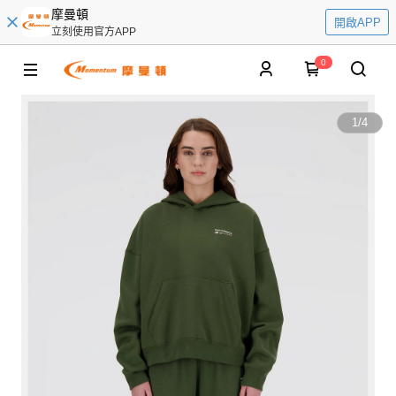
摩曼頓
開啟APP
立刻使用官方APP
0
1
/
4