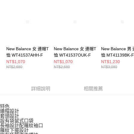
請求用戶進行身份認證。
５．嚴禁一人註冊多個帳號或使用他人資訊註冊。若發現惡意使用之情形，
恩沛科技股份有限公司將有權停止該用戶之使用額度並採取法律行動。
New Balance 女 連帽T
New Balance 女 連帽T
New Balance 男
恤 WT41537AHH-F
恤 WT41537OUK-F
恤 MT41139BK-F
NT$1,070
NT$1,070
NT$1,230
NT$2,680
NT$2,680
NT$3,080
詳細說明
相關推薦
特色
連帽設計
套頭設計
設有袋鼠式口袋
長袖設計配羅紋袖口
羅紋下擺設計