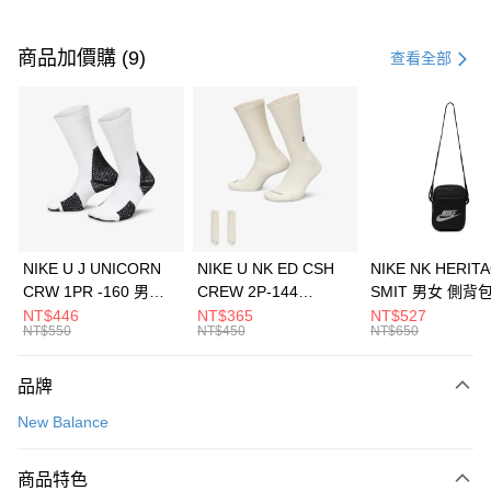
付款方式
信用卡一次付款
商品加價購 (9)
查看全部
信用卡分期付款
3 期 0 利率 每期
NT$826
21家銀行
合作金庫商業銀行
第一商業銀行
LINE Pay
華南商業銀行
彰化商業銀行
Apple Pay
上海商業儲蓄銀行
台北富邦商業銀行
國泰世華商業銀行
兆豐國際商業銀行
悠遊付
臺灣中小企業銀行
台中商業銀行
NIKE U J UNICORN
NIKE U NK ED CSH
NIKE NK HERIT
匯豐（台灣）商業銀行
華泰商業銀行
CRW 1PR -160 男女
CREW 2P-144
SMIT 男女 側背
全盈+PAY
聯邦商業銀行
遠東國際商業銀行
中統襪 FZ3393100
EMBRDY 男女 短統襪
BA5871010
NT$446
NT$365
NT$527
元大商業銀行
永豐商業銀行
NT$550
NT$450
NT$650
AFTEE先享後付
FZ3073133
玉山商業銀行
星展（台灣）商業銀行
相關說明
台新國際商業銀行
中國信託商業銀行
品牌
【關於「AFTEE先享後付」】
台灣樂天信用卡公司
AFTEE先享後付是「在收到商品之後才付款」的支付方式。 讓您購物簡單
運送方式
New Balance
便利好安心！
１．簡單：不需註冊會員、不需綁卡、不需儲值。
7-11取貨(快速到店)
２．便利：只要手機號碼，簡訊認證，即可結帳。
商品特色
每筆NT$100，滿NT$1,500(含以上)免運費
３．安心：先確認商品／服務後，再付款。