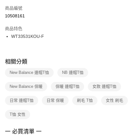
商品編號
宅配
【「AFTEE先享後付」結帳流程】
１．於結帳方式選擇「AFTEE先享後付」後，將跳轉至「AFTEE先享後付」
10508161
每筆NT$100，滿NT$1,500(含以上)免運費
結帳頁面，進行簡訊認證並確認金額後，即可完成結帳。
２．訂單成立數日內，您將收到繳費通知簡訊。
商品特色
付款後門市自取
３．收到繳費通知簡訊後14天內，點擊此簡訊中的連結，可透過四大超商／
WT33531KOU-F
每筆NT$100，滿NT$1,500(含以上)免運費
ATM／網路銀行／等多元方式進行付款，方視為交易完成。
※ 請注意：結帳手續完成當下不需立刻繳費，但若您需要取消訂單，請聯絡
購買商品的店家。未經商家同意取消之訂單仍視為有效，需透過AFTEE先享
後付繳納相關費用。
※ 交易是否成功請以「AFTEE先享後付 」之結帳頁面顯示為準，若有關於
相關分類
是否繳費成功／繳費後需取消欲退款等相關疑問，請聯繫「AFTEE先享後付
客戶支援中心」
https://netprotections.freshdesk.com/support/home
New Balance 連帽T恤
NB 連帽T恤
【注意事項】
New Balance 保暖
保暖 連帽T恤
女款 連帽T恤
１．透過由恩沛科技股份有限公司提供之「AFTEE先享後付」服務完成之交
易，需依本服務之必要範圍內提供個人資料，並將交易相關給付款項請求債
權轉讓予恩沛科技股份有限公司。
日常 連帽T恤
日常 保暖
刷毛 T恤
女性 刷毛
２．關於個人資料處理事宜，請瀏覽以下網址：
https://aftee.tw/terms/#terms3
T恤 女性
３．未成年的使用者請事先徵得法定代理人或監護人之同意方可使用
「AFTEE先享後付」，若未經同意申辦者引起之損失，本公司不負相關責
任。
一 必買清單 一
４．使用「AFTEE先享後付」時，將依據個別帳號之用戶狀況，依本公司即
時審查核予不同之上限額度；若仍有額度不足之情形，本公司將視審查結果