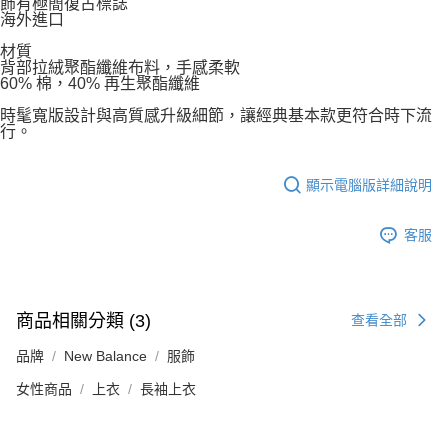
飾有極簡復古標誌
海外進口
材質
背部拉絨聚酯纖維布料，手感柔軟
60% 棉，40% 再生聚酯纖維
時髦寬版設計與高質感升級細節，讓經典基本款更符合時下流
行。
顯示電腦版詳細說明
客服
商品相關分類 (3)
查看全部
品牌
New Balance
服飾
女性商品
上衣
長袖上衣