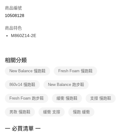
商品編號
宅配
【「AFTEE先享後付」結帳流程】
１．於結帳方式選擇「AFTEE先享後付」後，將跳轉至「AFTEE先享後付」
10508128
每筆NT$100，滿NT$1,500(含以上)免運費
結帳頁面，進行簡訊認證並確認金額後，即可完成結帳。
２．訂單成立數日內，您將收到繳費通知簡訊。
商品特色
付款後門市自取
３．收到繳費通知簡訊後14天內，點擊此簡訊中的連結，可透過四大超商／
M860Z14-2E
每筆NT$100，滿NT$1,500(含以上)免運費
ATM／網路銀行／等多元方式進行付款，方視為交易完成。
※ 請注意：結帳手續完成當下不需立刻繳費，但若您需要取消訂單，請聯絡
購買商品的店家。未經商家同意取消之訂單仍視為有效，需透過AFTEE先享
後付繳納相關費用。
※ 交易是否成功請以「AFTEE先享後付 」之結帳頁面顯示為準，若有關於
相關分類
是否繳費成功／繳費後需取消欲退款等相關疑問，請聯繫「AFTEE先享後付
客戶支援中心」
https://netprotections.freshdesk.com/support/home
New Balance 慢跑鞋
Fresh Foam 慢跑鞋
【注意事項】
860v14 慢跑鞋
New Balance 跑步鞋
１．透過由恩沛科技股份有限公司提供之「AFTEE先享後付」服務完成之交
易，需依本服務之必要範圍內提供個人資料，並將交易相關給付款項請求債
權轉讓予恩沛科技股份有限公司。
Fresh Foam 跑步鞋
緩衝 慢跑鞋
支撐 慢跑鞋
２．關於個人資料處理事宜，請瀏覽以下網址：
https://aftee.tw/terms/#terms3
男款 慢跑鞋
緩衝 支撐
慢跑 緩衝
３．未成年的使用者請事先徵得法定代理人或監護人之同意方可使用
「AFTEE先享後付」，若未經同意申辦者引起之損失，本公司不負相關責
任。
一 必買清單 一
４．使用「AFTEE先享後付」時，將依據個別帳號之用戶狀況，依本公司即
時審查核予不同之上限額度；若仍有額度不足之情形，本公司將視審查結果