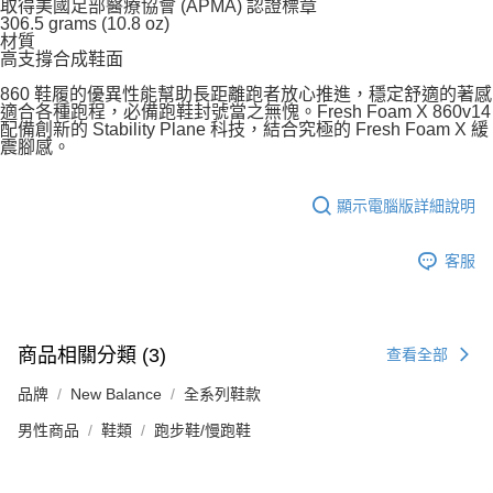
取得美國足部醫療協會 (APMA) 認證標章
306.5 grams (10.8 oz)
材質
高支撐合成鞋面
860 鞋履的優異性能幫助長距離跑者放心推進，穩定舒適的著感
適合各種跑程，必備跑鞋封號當之無愧。Fresh Foam X 860v14
配備創新的 Stability Plane 科技，結合究極的 Fresh Foam X 緩
震腳感。
顯示電腦版詳細說明
客服
商品相關分類 (3)
查看全部
品牌
New Balance
全系列鞋款
男性商品
鞋類
跑步鞋/慢跑鞋