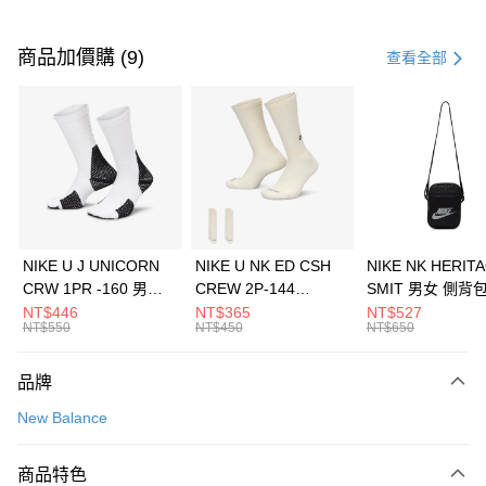
付款方式
信用卡一次付款
商品加價購 (9)
查看全部
信用卡分期付款
3 期 0 利率 每期
NT$1,293
21家銀行
合作金庫商業銀行
第一商業銀行
LINE Pay
華南商業銀行
彰化商業銀行
Apple Pay
上海商業儲蓄銀行
台北富邦商業銀行
國泰世華商業銀行
兆豐國際商業銀行
悠遊付
臺灣中小企業銀行
台中商業銀行
NIKE U J UNICORN
NIKE U NK ED CSH
NIKE NK HERIT
匯豐（台灣）商業銀行
華泰商業銀行
CRW 1PR -160 男女
CREW 2P-144
SMIT 男女 側背
全盈+PAY
聯邦商業銀行
遠東國際商業銀行
中統襪 FZ3393100
EMBRDY 男女 短統襪
BA5871010
NT$446
NT$365
NT$527
元大商業銀行
永豐商業銀行
NT$550
NT$450
NT$650
AFTEE先享後付
FZ3073133
玉山商業銀行
星展（台灣）商業銀行
相關說明
台新國際商業銀行
中國信託商業銀行
品牌
【關於「AFTEE先享後付」】
台灣樂天信用卡公司
AFTEE先享後付是「在收到商品之後才付款」的支付方式。 讓您購物簡單
運送方式
New Balance
便利好安心！
１．簡單：不需註冊會員、不需綁卡、不需儲值。
7-11取貨(快速到店)
２．便利：只要手機號碼，簡訊認證，即可結帳。
商品特色
每筆NT$100，滿NT$1,500(含以上)免運費
３．安心：先確認商品／服務後，再付款。