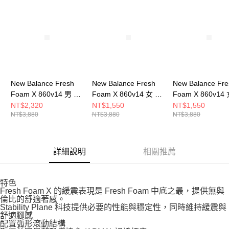
請求用戶進行身份認證。
５．嚴禁一人註冊多個帳號或使用他人資訊註冊。若發現惡意使用之情形，
恩沛科技股份有限公司將有權停止該用戶之使用額度並採取法律行動。
New Balance Fresh
New Balance Fresh
New Balance Fre
Foam X 860v14 男 慢
Foam X 860v14 女 慢
Foam X 860v14
跑鞋 M860K14-4E
跑鞋 W860I14-D
跑鞋 W860N14-D
NT$2,320
NT$1,550
NT$1,550
NT$3,880
NT$3,880
NT$3,880
詳細說明
相關推薦
特色
Fresh Foam X 的緩震表現是 Fresh Foam 中底之最，提供無與
倫比的舒適著感。
Stability Plane 科技提供必要的性能與穩定性，同時維持緩震與
舒適腳感
配置弧形滾動結構