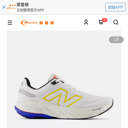
摩曼頓
開啟APP
立刻使用官方APP
0
1
/
5