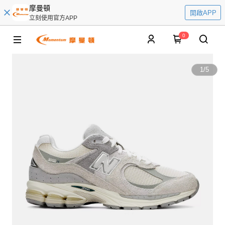
摩曼頓
開啟APP
立刻使用官方APP
0
1
/
5