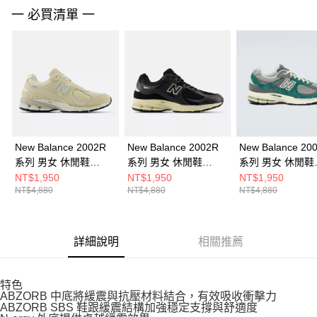
請求用戶進行身份認證。
一 必買清單 一
５．嚴禁一人註冊多個帳號或使用他人資訊註冊。若發現惡意使用之情形，
恩沛科技股份有限公司將有權停止該用戶之使用額度並採取法律行動。
New Balance 2002R
New Balance 2002R
New Balance 20
系列 男女 休閒鞋
系列 男女 休閒鞋
系列 男女 休閒鞋
M2002RFI-D
M2002RIB-D
M2002REM-D
NT$1,950
NT$1,950
NT$1,950
NT$4,880
NT$4,880
NT$4,880
詳細說明
相關推薦
特色
ABZORB 中底將緩震與抗壓材料結合，有效吸收衝擊力
ABZORB SBS 鞋跟緩震結構加強穩定支撐與舒適度