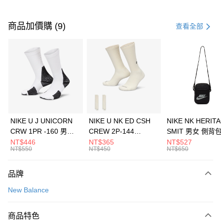
付款方式
信用卡一次付款
商品加價購 (9)
查看全部
信用卡分期付款
3 期 0 利率 每期
NT$1,626
21家銀行
合作金庫商業銀行
第一商業銀行
LINE Pay
華南商業銀行
彰化商業銀行
Apple Pay
上海商業儲蓄銀行
台北富邦商業銀行
國泰世華商業銀行
兆豐國際商業銀行
悠遊付
臺灣中小企業銀行
台中商業銀行
NIKE U J UNICORN
NIKE U NK ED CSH
NIKE NK HERIT
匯豐（台灣）商業銀行
華泰商業銀行
CRW 1PR -160 男女
CREW 2P-144
SMIT 男女 側背
全盈+PAY
聯邦商業銀行
遠東國際商業銀行
中統襪 FZ3393100
EMBRDY 男女 短統襪
BA5871010
NT$446
NT$365
NT$527
元大商業銀行
永豐商業銀行
NT$550
NT$450
NT$650
AFTEE先享後付
FZ3073133
玉山商業銀行
星展（台灣）商業銀行
相關說明
台新國際商業銀行
中國信託商業銀行
品牌
【關於「AFTEE先享後付」】
台灣樂天信用卡公司
AFTEE先享後付是「在收到商品之後才付款」的支付方式。 讓您購物簡單
運送方式
New Balance
便利好安心！
１．簡單：不需註冊會員、不需綁卡、不需儲值。
7-11取貨(快速到店)
２．便利：只要手機號碼，簡訊認證，即可結帳。
商品特色
每筆NT$100，滿NT$1,500(含以上)免運費
３．安心：先確認商品／服務後，再付款。