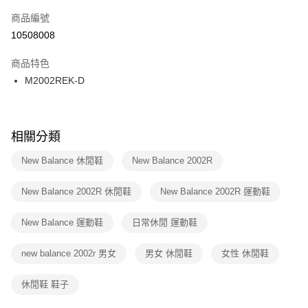
商品編號
宅配
【「AFTEE先享後付」結帳流程】
１．於結帳方式選擇「AFTEE先享後付」後，將跳轉至「AFTEE先享後付」
10508008
每筆NT$100，滿NT$1,500(含以上)免運費
結帳頁面，進行簡訊認證並確認金額後，即可完成結帳。
２．訂單成立數日內，您將收到繳費通知簡訊。
商品特色
付款後門市自取
３．收到繳費通知簡訊後14天內，點擊此簡訊中的連結，可透過四大超商／
M2002REK-D
每筆NT$100，滿NT$1,500(含以上)免運費
ATM／網路銀行／等多元方式進行付款，方視為交易完成。
※ 請注意：結帳手續完成當下不需立刻繳費，但若您需要取消訂單，請聯絡
購買商品的店家。未經商家同意取消之訂單仍視為有效，需透過AFTEE先享
後付繳納相關費用。
※ 交易是否成功請以「AFTEE先享後付 」之結帳頁面顯示為準，若有關於
相關分類
是否繳費成功／繳費後需取消欲退款等相關疑問，請聯繫「AFTEE先享後付
客戶支援中心」
https://netprotections.freshdesk.com/support/home
New Balance 休閒鞋
New Balance 2002R
【注意事項】
New Balance 2002R 休閒鞋
New Balance 2002R 運動鞋
１．透過由恩沛科技股份有限公司提供之「AFTEE先享後付」服務完成之交
易，需依本服務之必要範圍內提供個人資料，並將交易相關給付款項請求債
權轉讓予恩沛科技股份有限公司。
New Balance 運動鞋
日常休閒 運動鞋
２．關於個人資料處理事宜，請瀏覽以下網址：
https://aftee.tw/terms/#terms3
new balance 2002r 男女
男女 休閒鞋
女性 休閒鞋
３．未成年的使用者請事先徵得法定代理人或監護人之同意方可使用
「AFTEE先享後付」，若未經同意申辦者引起之損失，本公司不負相關責
任。
休閒鞋 鞋子
４．使用「AFTEE先享後付」時，將依據個別帳號之用戶狀況，依本公司即
時審查核予不同之上限額度；若仍有額度不足之情形，本公司將視審查結果