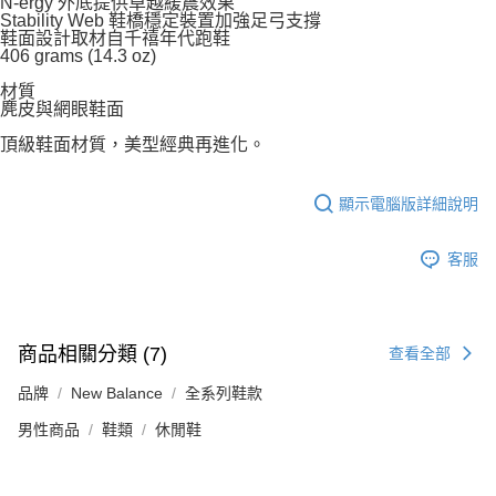
N-ergy 外底提供卓越緩震效果
Stability Web 鞋橋穩定裝置加強足弓支撐
鞋面設計取材自千禧年代跑鞋
406 grams (14.3 oz)
材質
麂皮與網眼鞋面
頂級鞋面材質，美型經典再進化。
顯示電腦版詳細說明
客服
商品相關分類 (7)
查看全部
品牌
New Balance
全系列鞋款
男性商品
鞋類
休閒鞋