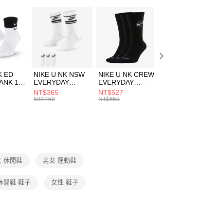
：只要手機號碼，簡訊認證，即可結帳。
休閒戶外
鞋
(快速到店)
：先確認商品／服務後，再付款。
00，滿NT$1,500(含以上)免運費
New Balance 1906系列
EE先享後付」結帳流程】
春日輕出走｜休閒鞋 4折起
方式選擇「AFTEE先享後付」後，將跳轉至「AFTEE先享後
頁面，進行簡訊認證並確認金額後，即可完成結帳。
00，滿NT$1,500(含以上)免運費
兒童/青少年｜鞋服6折起
成立數日內，您將收到繳費通知簡訊。
費通知簡訊後14天內，點擊此簡訊中的連結，可透過四大超商
市自取
K ED
NIKE U NK NSW
NIKE U NK CREW
NIKE U NK
網路銀行／等多元方式進行付款，方視為交易完成。
ANK 1P
EVERYDAY
EVERYDAY
EVERYDAY LTW
00，滿NT$1,500(含以上)免運費
：結帳手續完成當下不需立刻繳費，但若您需要取消訂單，請聯
 男 中統
ESSENTIAL CR
BBALL 3PR 男女
ANKLE 3PR 男女
NT$365
NT$527
NT$365
的店家。未經商家同意取消之訂單仍視為有效，需透過AFTEE
8104
男女 短統襪
長統襪
踝襪 SX7677010
NT$450
NT$650
NT$450
繳納相關費用。
DX5089103
DA2123010
否成功請以「AFTEE先享後付 」之結帳頁面顯示為準，若有關於
功／繳費後需取消欲退款等相關疑問，請聯繫「AFTEE先享後
援中心」
https://netprotections.freshdesk.com/support/home
項】
恩沛科技股份有限公司提供之「AFTEE先享後付」服務完成之
女 休閒鞋
男女 運動鞋
依本服務之必要範圍內提供個人資料，並將交易相關給付款項請
讓予恩沛科技股份有限公司。
個人資料處理事宜，請瀏覽以下網址：
休閒鞋 鞋子
女性 鞋子
ee.tw/terms/#terms3
年的使用者請事先徵得法定代理人或監護人之同意方可使用
E先享後付」，若未經同意申辦者引起之損失，本公司不負相關責