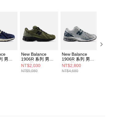
AFTEE先享後付」時，將依據個別帳號之用戶狀況，依本公司
核予不同之上限額度；若仍有額度不足之情形，本公司將視審查
用戶進行身份認證。
一人註冊多個帳號或使用他人資訊註冊。若發現惡意使用之情
科技股份有限公司將有權停止該用戶之使用額度並採取法律行
nce
New Balance
New Balance
New Balance
系列 男女
1906R 系列 男女
1906R 系列 男女
1906R 系列 男女
休閒鞋
休閒鞋
休閒鞋
NT$2,030
NT$2,800
NT$2,800
I-D
M1906RWA-D
U1906RCE-D
U1906RCB-D
NT$5,080
NT$4,680
NT$4,680