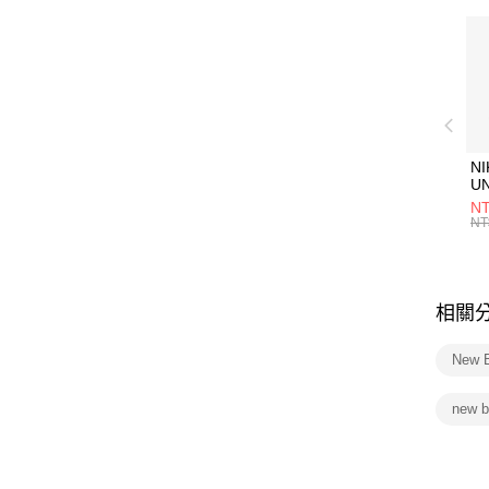
NI
U
1P
NT
統
NT
相關
New 
new 