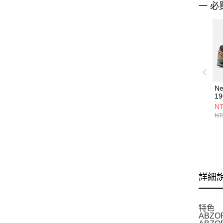
一 必
Ne
1
閒
NT
NT
詳細
特色
ABZ