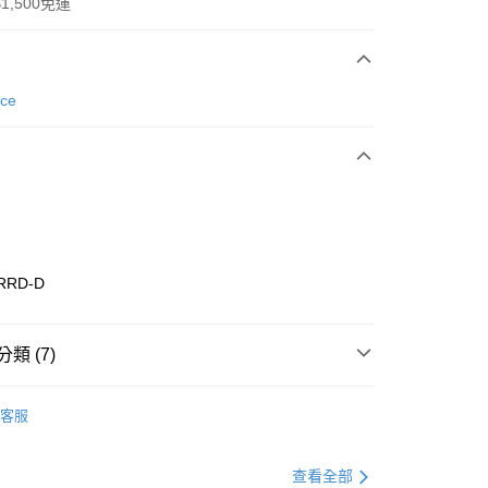
1,500免運
次付款
nce
期付款
0 利率 每期
NT$1,560
21家銀行
庫商業銀行
第一商業銀行
業銀行
彰化商業銀行
業儲蓄銀行
台北富邦商業銀行
華商業銀行
兆豐國際商業銀行
RRD-D
小企業銀行
台中商業銀行
台灣）商業銀行
華泰商業銀行
業銀行
遠東國際商業銀行
類 (7)
業銀行
永豐商業銀行
享後付
業銀行
星展（台灣）商業銀行
w Balance
全系列鞋款
客服
際商業銀行
中國信託商業銀行
FTEE先享後付」】
鞋類
休閒鞋
天信用卡公司
先享後付是「在收到商品之後才付款」的支付方式。 讓您購物簡單
心！
鞋類
休閒鞋
查看全部
：不需註冊會員、不需綁卡、不需儲值。