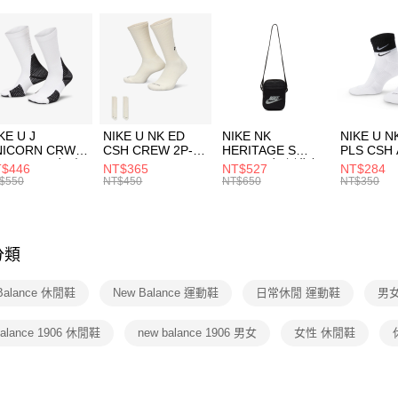
２．便利
運動類型
7-11取貨
３．安心
每筆NT$1
經典系列
【「AFT
促銷活動
宅配
１．於結帳
付」結帳
每筆NT$1
促銷活動
２．訂單
３．收到繳
付款後門
KE U J
NIKE U NK ED
NIKE NK
NIKE U N
／ATM／
NICORN CRW
CSH CREW 2P-
HERITAGE S
PLS CSH 
每筆NT$1
※ 請注意
R -160 男女 中
144 EMBRDY 男
SMIT 男女 側背包
144 DBL
$446
NT$365
NT$527
NT$284
絡購買商品
襪 FZ3393100
女 短統襪
BA5871010
襪 DH405
$550
NT$450
NT$650
NT$350
先享後付
FZ3073133
※ 交易是
是否繳費成
付客戶支
分類
【注意事
１．透過由
Balance 休閒鞋
New Balance 運動鞋
日常休閒 運動鞋
男
交易，需
求債權轉
２．關於
balance 1906 休閒鞋
new balance 1906 男女
女性 休閒鞋
https://aft
３．未成
「AFTE
任。