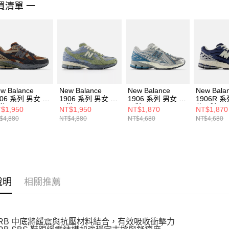
買清單 一
４．使用「
即時審查
結果請求
５．嚴禁
形，恩沛
動。
w Balance
New Balance
New Balance
New Bala
906 系列 男女 休
1906 系列 男女 休
1906 系列 男女 休
1906R 
鞋 M1906NG-D
閒鞋 M1906NH-D
閒鞋 M1906REO-
休閒鞋
$1,950
NT$1,950
NT$1,870
NT$1,870
D
M1906RE
$4,880
NT$4,880
NT$4,680
NT$4,680
說明
相關推薦
ORB 中底將緩震與抗壓材料結合，有效吸收衝擊力