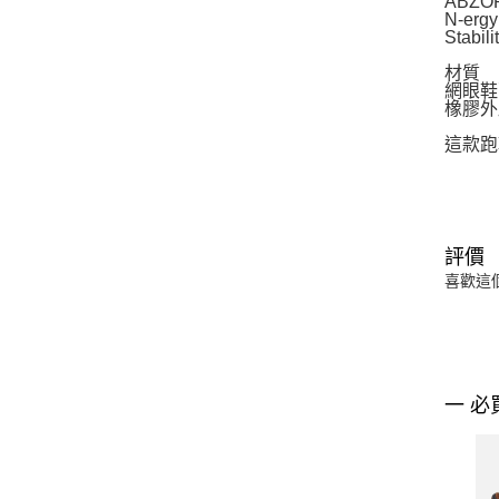
ABZ
N-e
Stab
材質
網眼鞋
橡膠外
這款跑
評價
喜歡這
一 必