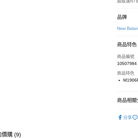
超取滿NT$
付款方式
品牌
信用卡一
New Bala
信用卡分
商品特色
3 期 
商品編號
合作金
LINE Pay
10507984
華南商
Apple Pay
上海商
商品特色
國泰世
M1906
悠遊付
臺灣中
匯豐（
全盈+PAY
聯邦商
商品相關分
元大商
AFTEE先
玉山商
品牌
Ne
相關說明
分享
台新國
【關於「A
男性商品
台灣樂
AFTEE
便利好安
女性商品
運送方式
價購 (9)
１．簡單