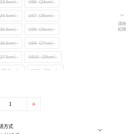
（23.5cm）
US6（24cm）
（24.5cm）
US7（25cm）
清除
紀錄
（25.5cm）
US8（26cm）
（26.5cm）
US9（27cm）
（27.5cm）
US10（28cm）
（28.5cm）
US11（29cm）
30cm）
送方式