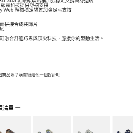
ORB SBS 鞋跟緩震結構加強穩定支撐與舒適度
rgy 緩震科技提供舒適支撐
ility Web 鞋橋穩定裝置加強足弓支撐
面拼接合成裝飾片
底
鞋融合舒適巧思與頂尖科技，應援你的型動生活。
個商品嗎？購買後給他一個好評吧
買清單 一