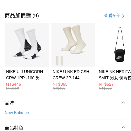
付款方式
信用卡一次付款
商品加價購 (9)
查看全部
信用卡分期付款
3 期 0 利率 每期
NT$1,626
21家銀行
合作金庫商業銀行
第一商業銀行
LINE Pay
華南商業銀行
彰化商業銀行
Apple Pay
上海商業儲蓄銀行
台北富邦商業銀行
國泰世華商業銀行
兆豐國際商業銀行
悠遊付
臺灣中小企業銀行
台中商業銀行
NIKE U J UNICORN
NIKE U NK ED CSH
NIKE NK HERIT
匯豐（台灣）商業銀行
華泰商業銀行
CRW 1PR -160 男女
CREW 2P-144
SMIT 男女 側背
全盈+PAY
聯邦商業銀行
遠東國際商業銀行
中統襪 FZ3393100
EMBRDY 男女 短統襪
BA5871010
NT$446
NT$365
NT$527
元大商業銀行
永豐商業銀行
NT$550
NT$450
NT$650
AFTEE先享後付
FZ3073133
玉山商業銀行
星展（台灣）商業銀行
相關說明
台新國際商業銀行
中國信託商業銀行
品牌
【關於「AFTEE先享後付」】
台灣樂天信用卡公司
AFTEE先享後付是「在收到商品之後才付款」的支付方式。 讓您購物簡單
運送方式
New Balance
便利好安心！
１．簡單：不需註冊會員、不需綁卡、不需儲值。
7-11取貨(快速到店)
２．便利：只要手機號碼，簡訊認證，即可結帳。
商品特色
每筆NT$100，滿NT$1,500(含以上)免運費
３．安心：先確認商品／服務後，再付款。