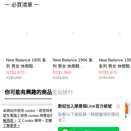
一 必買清單 一
New Balance 1906 系
New Balance 1906 系
New Balance 19
列 男女 休閒鞋
列 男女 休閒鞋
系列 男女 休閒鞋
M1906REO-D
M1906NH-D
M1906REI-D
NT$1,870
NT$1,950
NT$1,870
NT$4,680
NT$4,880
NT$4,680
你可能有興趣的商品
全站排行
歡迎加入摩曼頓Line官方帳號
本網站中使用 cookie，欲查詢有關本網站使用 cookie 方式之詳情，及若您不希
點擊以下按鈕第一時間獲得好康訊
熱門標籤
望在電腦上使用 cookie 時應如何變更電腦的 cookie 設定，請參閱本網站「
隱私
息👇
權條款
」之 Cookie 聲明。您繼續使用本網站即表示您同意本公司得按本網站使
用條款之 Cookie 聲明使用 cookie。
了解更多 >