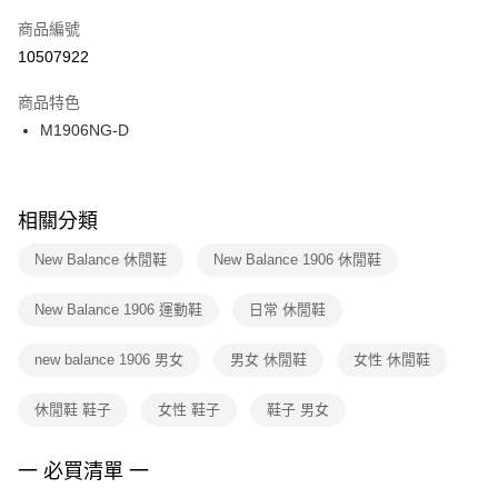
商品編號
宅配
【「AFTEE先享後付」結帳流程】
１．於結帳方式選擇「AFTEE先享後付」後，將跳轉至「AFTEE先享後付」
10507922
每筆NT$100，滿NT$1,500(含以上)免運費
結帳頁面，進行簡訊認證並確認金額後，即可完成結帳。
２．訂單成立數日內，您將收到繳費通知簡訊。
商品特色
付款後門市自取
３．收到繳費通知簡訊後14天內，點擊此簡訊中的連結，可透過四大超商／
M1906NG-D
每筆NT$100，滿NT$1,500(含以上)免運費
ATM／網路銀行／等多元方式進行付款，方視為交易完成。
※ 請注意：結帳手續完成當下不需立刻繳費，但若您需要取消訂單，請聯絡
購買商品的店家。未經商家同意取消之訂單仍視為有效，需透過AFTEE先享
後付繳納相關費用。
※ 交易是否成功請以「AFTEE先享後付 」之結帳頁面顯示為準，若有關於
相關分類
是否繳費成功／繳費後需取消欲退款等相關疑問，請聯繫「AFTEE先享後付
客戶支援中心」
https://netprotections.freshdesk.com/support/home
New Balance 休閒鞋
New Balance 1906 休閒鞋
【注意事項】
New Balance 1906 運動鞋
日常 休閒鞋
１．透過由恩沛科技股份有限公司提供之「AFTEE先享後付」服務完成之交
易，需依本服務之必要範圍內提供個人資料，並將交易相關給付款項請求債
權轉讓予恩沛科技股份有限公司。
new balance 1906 男女
男女 休閒鞋
女性 休閒鞋
２．關於個人資料處理事宜，請瀏覽以下網址：
https://aftee.tw/terms/#terms3
休閒鞋 鞋子
女性 鞋子
鞋子 男女
３．未成年的使用者請事先徵得法定代理人或監護人之同意方可使用
「AFTEE先享後付」，若未經同意申辦者引起之損失，本公司不負相關責
任。
一 必買清單 一
４．使用「AFTEE先享後付」時，將依據個別帳號之用戶狀況，依本公司即
時審查核予不同之上限額度；若仍有額度不足之情形，本公司將視審查結果