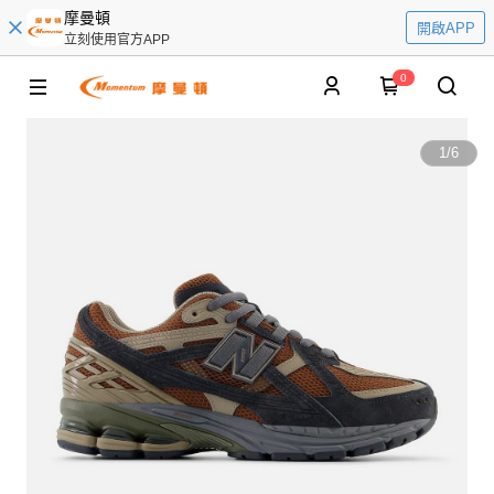
摩曼頓
開啟APP
立刻使用官方APP
0
1
/
6