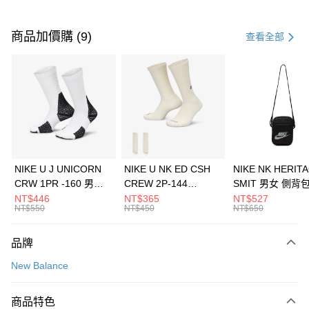
付款方式
信用卡一次付款
商品加價購 (9)
查看全部
信用卡分期付款
3 期 0 利率 每期
NT$1,626
21家銀行
合作金庫商業銀行
第一商業銀行
LINE Pay
華南商業銀行
彰化商業銀行
Apple Pay
上海商業儲蓄銀行
台北富邦商業銀行
國泰世華商業銀行
兆豐國際商業銀行
悠遊付
臺灣中小企業銀行
台中商業銀行
NIKE U J UNICORN
NIKE U NK ED CSH
NIKE NK HERIT
匯豐（台灣）商業銀行
華泰商業銀行
CRW 1PR -160 男女
CREW 2P-144
SMIT 男女 側背
全盈+PAY
聯邦商業銀行
遠東國際商業銀行
中統襪 FZ3393100
EMBRDY 男女 短統襪
BA5871010
NT$446
NT$365
NT$527
元大商業銀行
永豐商業銀行
NT$550
NT$450
NT$650
AFTEE先享後付
FZ3073133
玉山商業銀行
星展（台灣）商業銀行
相關說明
台新國際商業銀行
中國信託商業銀行
品牌
【關於「AFTEE先享後付」】
台灣樂天信用卡公司
AFTEE先享後付是「在收到商品之後才付款」的支付方式。 讓您購物簡單
運送方式
New Balance
便利好安心！
１．簡單：不需註冊會員、不需綁卡、不需儲值。
7-11取貨(快速到店)
２．便利：只要手機號碼，簡訊認證，即可結帳。
商品特色
每筆NT$100，滿NT$1,500(含以上)免運費
３．安心：先確認商品／服務後，再付款。