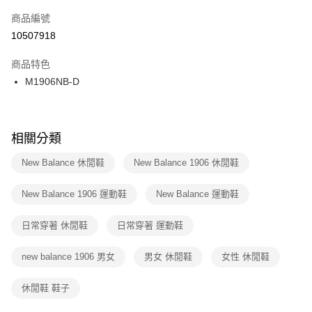
商品編號
宅配
【「AFTEE先享後付」結帳流程】
１．於結帳方式選擇「AFTEE先享後付」後，將跳轉至「AFTEE先享後付」
10507918
每筆NT$100，滿NT$1,500(含以上)免運費
結帳頁面，進行簡訊認證並確認金額後，即可完成結帳。
２．訂單成立數日內，您將收到繳費通知簡訊。
商品特色
付款後門市自取
３．收到繳費通知簡訊後14天內，點擊此簡訊中的連結，可透過四大超商／
M1906NB-D
每筆NT$100，滿NT$1,500(含以上)免運費
ATM／網路銀行／等多元方式進行付款，方視為交易完成。
※ 請注意：結帳手續完成當下不需立刻繳費，但若您需要取消訂單，請聯絡
購買商品的店家。未經商家同意取消之訂單仍視為有效，需透過AFTEE先享
後付繳納相關費用。
※ 交易是否成功請以「AFTEE先享後付 」之結帳頁面顯示為準，若有關於
相關分類
是否繳費成功／繳費後需取消欲退款等相關疑問，請聯繫「AFTEE先享後付
客戶支援中心」
https://netprotections.freshdesk.com/support/home
New Balance 休閒鞋
New Balance 1906 休閒鞋
【注意事項】
New Balance 1906 運動鞋
New Balance 運動鞋
１．透過由恩沛科技股份有限公司提供之「AFTEE先享後付」服務完成之交
易，需依本服務之必要範圍內提供個人資料，並將交易相關給付款項請求債
權轉讓予恩沛科技股份有限公司。
日常穿著 休閒鞋
日常穿著 運動鞋
２．關於個人資料處理事宜，請瀏覽以下網址：
https://aftee.tw/terms/#terms3
new balance 1906 男女
男女 休閒鞋
女性 休閒鞋
３．未成年的使用者請事先徵得法定代理人或監護人之同意方可使用
「AFTEE先享後付」，若未經同意申辦者引起之損失，本公司不負相關責
任。
休閒鞋 鞋子
４．使用「AFTEE先享後付」時，將依據個別帳號之用戶狀況，依本公司即
時審查核予不同之上限額度；若仍有額度不足之情形，本公司將視審查結果