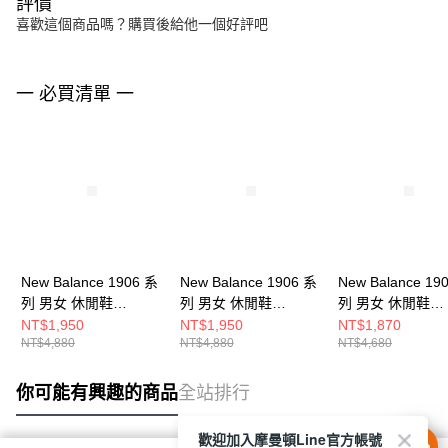
評價
喜歡這個商品嗎？購買後給他一個好評吧
一 必買清單 一
New Balance 1906 系
New Balance 1906 系
New Balance 19
列 男女 休閒鞋
列 男女 休閒鞋
列 男女 休閒鞋
M1906NH-D
M1906NG-D
M1906REO-D
NT$1,950
NT$1,950
NT$1,870
NT$4,880
NT$4,880
NT$4,680
你可能有興趣的商品
全站排行
歡迎加入摩曼頓Line官方帳號