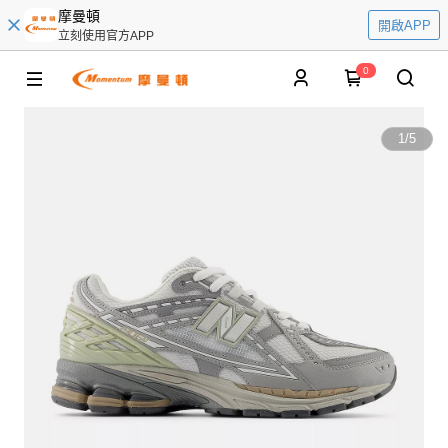
摩曼頓
開啟APP
立刻使用官方APP
0
1
/
5