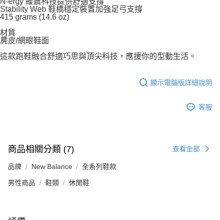
N-ergy 緩震科技提供舒適支撐
Stability Web 鞋橋穩定裝置加強足弓支撐
415 grams (14.6 oz)
材質
麂皮/網眼鞋面
這款跑鞋融合舒適巧思與頂尖科技，應援你的型動生活。
顯示電腦版詳細說明
客服
商品相關分類 (7)
查看全部
品牌
New Balance
全系列鞋款
男性商品
鞋類
休閒鞋