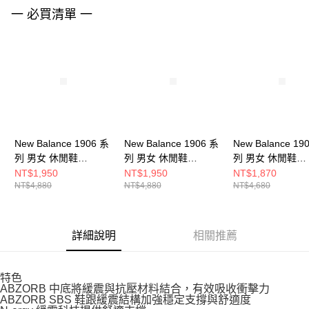
請求用戶進行身份認證。
一 必買清單 一
５．嚴禁一人註冊多個帳號或使用他人資訊註冊。若發現惡意使用之情形，
恩沛科技股份有限公司將有權停止該用戶之使用額度並採取法律行動。
New Balance 1906 系
New Balance 1906 系
New Balance 19
列 男女 休閒鞋
列 男女 休閒鞋
列 男女 休閒鞋
M1906NH-D
M1906NG-D
M1906REO-D
NT$1,950
NT$1,950
NT$1,870
NT$4,880
NT$4,880
NT$4,680
詳細說明
相關推薦
特色
ABZORB 中底將緩震與抗壓材料結合，有效吸收衝擊力
ABZORB SBS 鞋跟緩震結構加強穩定支撐與舒適度