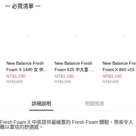
請求用戶進行身份認證。
一 必買清單 一
５．嚴禁一人註冊多個帳號或使用他人資訊註冊。若發現惡意使用之情形，
恩沛科技股份有限公司將有權停止該用戶之使用額度並採取法律行動。
New Balance Fresh
New Balance Fresh
New Balance Fre
Foam X 1440 女 休閒
Foam 625 中大童 休
Foam X 860 v15
鞋 W1440LS1-D
閒鞋 PT625NP-W
步鞋 M86057G-4
NT$1,230
NT$1,180
NT$3,100
NT$3,080
NT$1,980
NT$3,880
詳細說明
相關推薦
Fresh Foam X 中底提供最緩震的 Fresh Foam 體驗，帶來令人
難以置信的舒適感。