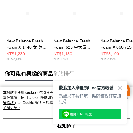
New Balance Fresh
New Balance Fresh
New Balance Fre
Foam X 1440 女 休閒
Foam 625 中大童 休
Foam X 860 v15
鞋 W1440LS1-D
閒鞋 PT625NP-W
步鞋 M86057G-4
NT$1,230
NT$1,180
NT$3,100
NT$3,080
NT$1,980
NT$3,880
你可能有興趣的商品
全站排行
歡迎加入摩曼頓Line官方帳號
本網站中使用 cookie，欲查詢有關本網站使用 cookie 方式之詳情，及若您不希
點擊以下按鈕第一時間獲得好康訊
熱門標籤
望在電腦上使用 cookie 時應如何變更電腦的 cookie 設定，請參閱本網站「
隱私
息👇
權條款
」之 Cookie 聲明。您繼續使用本網站即表示您同意本公司得按本網站使
用條款之 Cookie 聲明使用 cookie。
了解更多 >
連結 LINE 帳號
我知道了