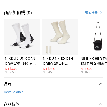
付款方式
信用卡一次付款
商品加價購 (9)
查看全部
信用卡分期付款
3 期 0 利率 每期
NT$1,026
21家銀行
合作金庫商業銀行
第一商業銀行
LINE Pay
華南商業銀行
彰化商業銀行
Apple Pay
上海商業儲蓄銀行
台北富邦商業銀行
國泰世華商業銀行
兆豐國際商業銀行
悠遊付
臺灣中小企業銀行
台中商業銀行
NIKE U J UNICORN
NIKE U NK ED CSH
NIKE NK HERIT
匯豐（台灣）商業銀行
華泰商業銀行
CRW 1PR -160 男女
CREW 2P-144
SMIT 男女 側背
全盈+PAY
聯邦商業銀行
遠東國際商業銀行
中統襪 FZ3393100
EMBRDY 男女 短統襪
BA5871010
NT$446
NT$365
NT$527
元大商業銀行
永豐商業銀行
NT$550
NT$450
NT$650
AFTEE先享後付
FZ3073133
玉山商業銀行
星展（台灣）商業銀行
相關說明
台新國際商業銀行
中國信託商業銀行
品牌
【關於「AFTEE先享後付」】
台灣樂天信用卡公司
AFTEE先享後付是「在收到商品之後才付款」的支付方式。 讓您購物簡單
運送方式
New Balance
便利好安心！
１．簡單：不需註冊會員、不需綁卡、不需儲值。
7-11取貨(快速到店)
２．便利：只要手機號碼，簡訊認證，即可結帳。
商品特色
每筆NT$100，滿NT$1,500(含以上)免運費
３．安心：先確認商品／服務後，再付款。