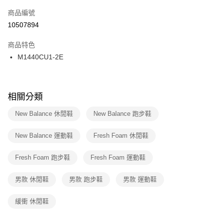
商品編號
宅配
【「AFTEE先享後付」結帳流程】
１．於結帳方式選擇「AFTEE先享後付」後，將跳轉至「AFTEE先享後付」
10507894
每筆NT$100，滿NT$1,500(含以上)免運費
結帳頁面，進行簡訊認證並確認金額後，即可完成結帳。
２．訂單成立數日內，您將收到繳費通知簡訊。
商品特色
付款後門市自取
３．收到繳費通知簡訊後14天內，點擊此簡訊中的連結，可透過四大超商／
M1440CU1-2E
每筆NT$100，滿NT$1,500(含以上)免運費
ATM／網路銀行／等多元方式進行付款，方視為交易完成。
※ 請注意：結帳手續完成當下不需立刻繳費，但若您需要取消訂單，請聯絡
購買商品的店家。未經商家同意取消之訂單仍視為有效，需透過AFTEE先享
後付繳納相關費用。
※ 交易是否成功請以「AFTEE先享後付 」之結帳頁面顯示為準，若有關於
相關分類
是否繳費成功／繳費後需取消欲退款等相關疑問，請聯繫「AFTEE先享後付
客戶支援中心」
https://netprotections.freshdesk.com/support/home
New Balance 休閒鞋
New Balance 跑步鞋
【注意事項】
New Balance 運動鞋
Fresh Foam 休閒鞋
１．透過由恩沛科技股份有限公司提供之「AFTEE先享後付」服務完成之交
易，需依本服務之必要範圍內提供個人資料，並將交易相關給付款項請求債
權轉讓予恩沛科技股份有限公司。
Fresh Foam 跑步鞋
Fresh Foam 運動鞋
２．關於個人資料處理事宜，請瀏覽以下網址：
https://aftee.tw/terms/#terms3
男款 休閒鞋
男款 跑步鞋
男款 運動鞋
３．未成年的使用者請事先徵得法定代理人或監護人之同意方可使用
「AFTEE先享後付」，若未經同意申辦者引起之損失，本公司不負相關責
任。
緩衝 休閒鞋
４．使用「AFTEE先享後付」時，將依據個別帳號之用戶狀況，依本公司即
時審查核予不同之上限額度；若仍有額度不足之情形，本公司將視審查結果