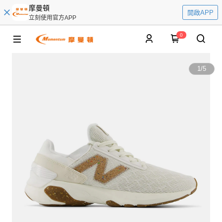
摩曼頓
開啟APP
立刻使用官方APP
0
1
/
5