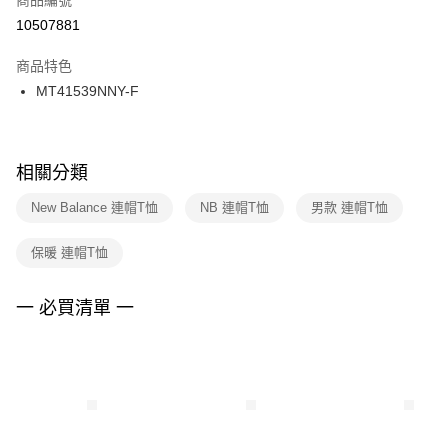
宅配
【「AFTEE先享後付」結帳流程】
１．於結帳方式選擇「AFTEE先享後付」後，將跳轉至「AFTEE先享後付」
10507881
每筆NT$100，滿NT$1,500(含以上)免運費
結帳頁面，進行簡訊認證並確認金額後，即可完成結帳。
２．訂單成立數日內，您將收到繳費通知簡訊。
商品特色
付款後門市自取
３．收到繳費通知簡訊後14天內，點擊此簡訊中的連結，可透過四大超商／
MT41539NNY-F
每筆NT$100，滿NT$1,500(含以上)免運費
ATM／網路銀行／等多元方式進行付款，方視為交易完成。
※ 請注意：結帳手續完成當下不需立刻繳費，但若您需要取消訂單，請聯絡
購買商品的店家。未經商家同意取消之訂單仍視為有效，需透過AFTEE先享
後付繳納相關費用。
※ 交易是否成功請以「AFTEE先享後付 」之結帳頁面顯示為準，若有關於
相關分類
是否繳費成功／繳費後需取消欲退款等相關疑問，請聯繫「AFTEE先享後付
客戶支援中心」
https://netprotections.freshdesk.com/support/home
New Balance 連帽T恤
NB 連帽T恤
男款 連帽T恤
【注意事項】
保暖 連帽T恤
１．透過由恩沛科技股份有限公司提供之「AFTEE先享後付」服務完成之交
易，需依本服務之必要範圍內提供個人資料，並將交易相關給付款項請求債
權轉讓予恩沛科技股份有限公司。
一 必買清單 一
２．關於個人資料處理事宜，請瀏覽以下網址：
https://aftee.tw/terms/#terms3
３．未成年的使用者請事先徵得法定代理人或監護人之同意方可使用
「AFTEE先享後付」，若未經同意申辦者引起之損失，本公司不負相關責
任。
４．使用「AFTEE先享後付」時，將依據個別帳號之用戶狀況，依本公司即
時審查核予不同之上限額度；若仍有額度不足之情形，本公司將視審查結果
請求用戶進行身份認證。