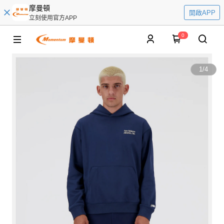
摩曼頓
開啟APP
立刻使用官方APP
0
1
/
4