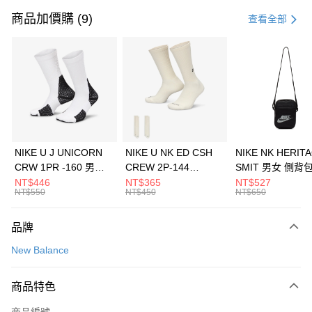
信用卡一次付款
商品加價購 (9)
查看全部
信用卡分期付款
3 期 0 利率 每期
NT$1,026
21家銀行
合作金庫商業銀行
第一商業銀行
LINE Pay
華南商業銀行
彰化商業銀行
Apple Pay
上海商業儲蓄銀行
台北富邦商業銀行
國泰世華商業銀行
兆豐國際商業銀行
悠遊付
臺灣中小企業銀行
台中商業銀行
NIKE U J UNICORN
NIKE U NK ED CSH
NIKE NK HERIT
匯豐（台灣）商業銀行
華泰商業銀行
CRW 1PR -160 男女
CREW 2P-144
SMIT 男女 側背
全盈+PAY
聯邦商業銀行
遠東國際商業銀行
中統襪 FZ3393100
EMBRDY 男女 短統襪
BA5871010
NT$446
NT$365
NT$527
元大商業銀行
永豐商業銀行
NT$550
NT$450
NT$650
AFTEE先享後付
FZ3073133
玉山商業銀行
星展（台灣）商業銀行
相關說明
台新國際商業銀行
中國信託商業銀行
品牌
【關於「AFTEE先享後付」】
台灣樂天信用卡公司
AFTEE先享後付是「在收到商品之後才付款」的支付方式。 讓您購物簡單
運送方式
New Balance
便利好安心！
１．簡單：不需註冊會員、不需綁卡、不需儲值。
7-11取貨(快速到店)
２．便利：只要手機號碼，簡訊認證，即可結帳。
商品特色
每筆NT$100，滿NT$1,500(含以上)免運費
３．安心：先確認商品／服務後，再付款。
商品編號