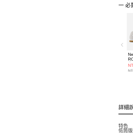
一 必
Ne
R
休
NT
U
NT
詳細
特色
低筒版