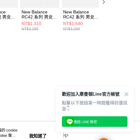
nce
New Balance
New Balance
New Balance
列 男女
RC42 系列 男女
RC42 系列 男女
RC42 系列 男女
C42DC-
休閒鞋 URC42SD-
休閒鞋 URC42KS-
休閒鞋 URC42GA
NT$1,310
NT$1,640
NT$1,960
D
D
D
NT$3,280
NT$3,280
NT$3,280
歡迎加入摩曼頓Line官方帳號
點擊以下按鈕第一時間獲得好康訊
息👇
連結 LINE 帳號
 cookie
kie 聲明
我知道了
官方APP