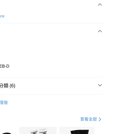
次付款
nce
期付款
0 利率 每期
NT$1,093
21家銀行
庫商業銀行
第一商業銀行
業銀行
彰化商業銀行
業儲蓄銀行
台北富邦商業銀行
華商業銀行
兆豐國際商業銀行
EB-D
小企業銀行
台中商業銀行
台灣）商業銀行
華泰商業銀行
業銀行
遠東國際商業銀行
類 (6)
業銀行
永豐商業銀行
享後付
業銀行
星展（台灣）商業銀行
w Balance
全系列鞋款
客服
際商業銀行
中國信託商業銀行
FTEE先享後付」】
鞋類
休閒鞋
天信用卡公司
先享後付是「在收到商品之後才付款」的支付方式。 讓您購物簡單
心！
鞋類
休閒鞋
查看全部
：不需註冊會員、不需綁卡、不需儲值。
：只要手機號碼，簡訊認證，即可結帳。
休閒戶外
鞋
(快速到店)
：先確認商品／服務後，再付款。