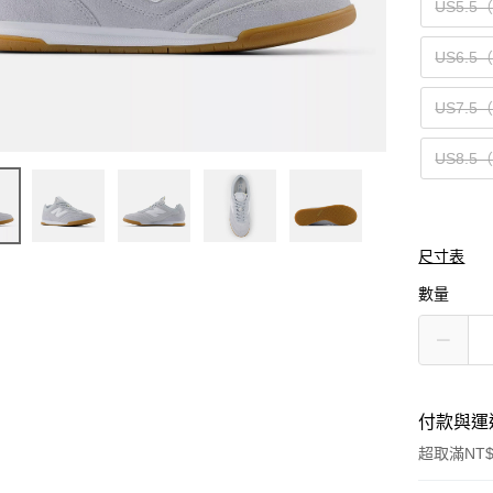
US5.5
US6.5
US7.5
US8.5
尺寸表
數量
付款與運
超取滿NT$