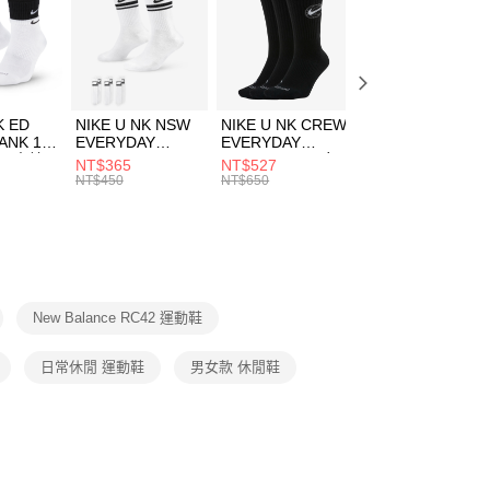
00，滿NT$1,500(含以上)免運費
春日輕出走｜休閒鞋 4折起
EE先享後付」結帳流程】
兒童/青少年｜鞋服6折起
方式選擇「AFTEE先享後付」後，將跳轉至「AFTEE先享後
頁面，進行簡訊認證並確認金額後，即可完成結帳。
00，滿NT$1,500(含以上)免運費
成立數日內，您將收到繳費通知簡訊。
費通知簡訊後14天內，點擊此簡訊中的連結，可透過四大超商
市自取
K ED
NIKE U NK NSW
NIKE U NK CREW
NIKE U NK
網路銀行／等多元方式進行付款，方視為交易完成。
ANK 1P
EVERYDAY
EVERYDAY
EVERYDAY LTW
00，滿NT$1,500(含以上)免運費
：結帳手續完成當下不需立刻繳費，但若您需要取消訂單，請聯
 男 中統
ESSENTIAL CR
BBALL 3PR 男女
ANKLE 3PR 男女
NT$365
NT$527
NT$365
的店家。未經商家同意取消之訂單仍視為有效，需透過AFTEE
8104
男女 短統襪
長統襪
踝襪 SX7677010
NT$450
NT$650
NT$450
繳納相關費用。
DX5089103
DA2123010
否成功請以「AFTEE先享後付 」之結帳頁面顯示為準，若有關於
功／繳費後需取消欲退款等相關疑問，請聯繫「AFTEE先享後
援中心」
https://netprotections.freshdesk.com/support/home
項】
恩沛科技股份有限公司提供之「AFTEE先享後付」服務完成之
New Balance RC42 運動鞋
依本服務之必要範圍內提供個人資料，並將交易相關給付款項請
讓予恩沛科技股份有限公司。
個人資料處理事宜，請瀏覽以下網址：
日常休閒 運動鞋
男女款 休閒鞋
ee.tw/terms/#terms3
年的使用者請事先徵得法定代理人或監護人之同意方可使用
E先享後付」，若未經同意申辦者引起之損失，本公司不負相關責
AFTEE先享後付」時，將依據個別帳號之用戶狀況，依本公司
核予不同之上限額度；若仍有額度不足之情形，本公司將視審查