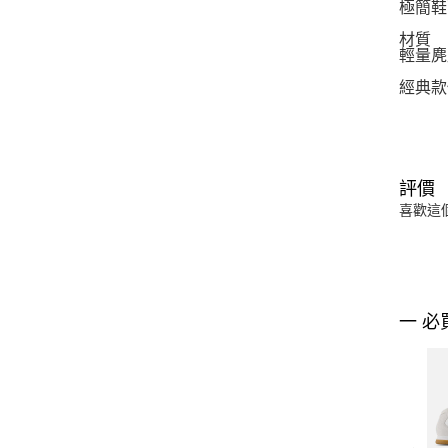
極簡鞋
材質
輕量麂
經典款
評價
喜歡這
一 必