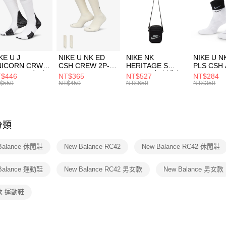
每筆NT$1
促銷活動
【「AFT
促銷活動
宅配
１．於結帳
付」結帳
每筆NT$1
２．訂單
３．收到繳
付款後門
KE U J
NIKE U NK ED
NIKE NK
NIKE U N
／ATM／
NICORN CRW
CSH CREW 2P-
HERITAGE S
PLS CSH 
每筆NT$1
※ 請注意
R -160 男女 中
144 EMBRDY 男
SMIT 男女 側背包
144 DBL
$446
NT$365
NT$527
NT$284
絡購買商品
襪 FZ3393100
女 短統襪
BA5871010
襪 DH405
$550
NT$450
NT$650
NT$350
先享後付
FZ3073133
※ 交易是
是否繳費成
付客戶支
分類
【注意事
１．透過由
Balance 休閒鞋
New Balance RC42
New Balance RC42 休閒鞋
交易，需
求債權轉
２．關於
Balance 運動鞋
New Balance RC42 男女款
New Balance 男女款
https://aft
３．未成
款 運動鞋
「AFTE
任。
４．使用「
即時審查