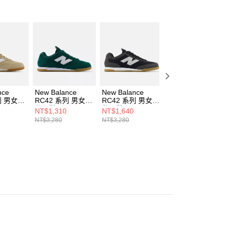
用戶進行身份認證。
一人註冊多個帳號或使用他人資訊註冊。若發現惡意使用之情
科技股份有限公司將有權停止該用戶之使用額度並採取法律行
nce
New Balance
New Balance
New Balance
列 男女
RC42 系列 男女
RC42 系列 男女
RC42 系列 男女
C42DC-
休閒鞋 URC42SD-
休閒鞋 URC42KS-
休閒鞋 URC42GA
NT$1,310
NT$1,640
NT$1,960
D
D
D
NT$3,280
NT$3,280
NT$3,280