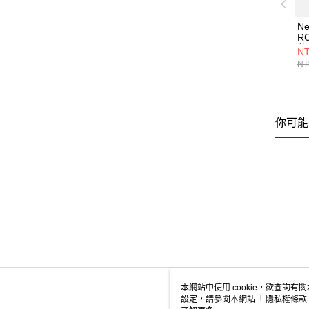
Ne
R
休
NT
U
NT
你可能
本網站中使用 cookie，欲查詢有關
設定，請參閱本網站「
隱私權條款