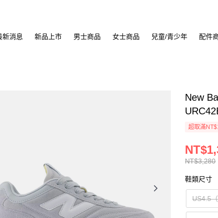
最新消息
新品上市
男士商品
女士商品
兒童/青少年
配件
New B
URC42
超取滿NT$
NT$1,
NT$3,280
鞋類尺寸
US4.5