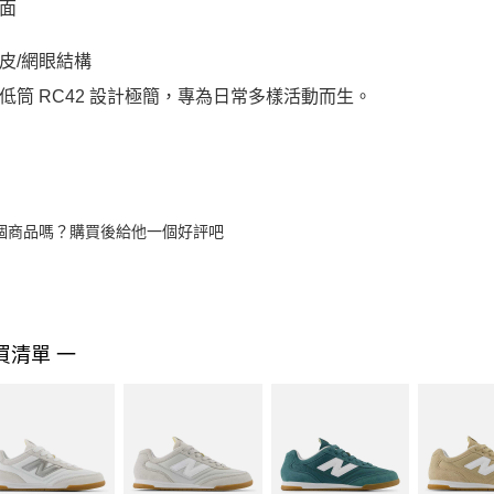
面
皮/網眼結構
低筒 RC42 設計極簡，專為日常多樣活動而生。
個商品嗎？購買後給他一個好評吧
買清單 一