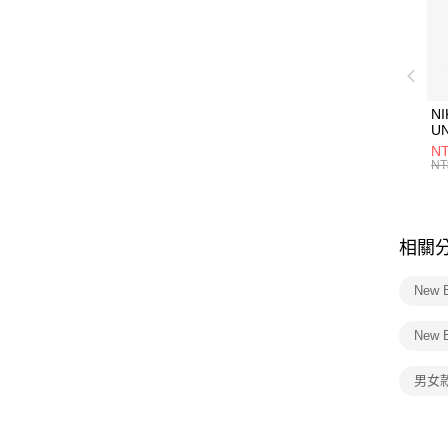
NI
U
1P
NT
統
NT
相關
New 
New 
男女