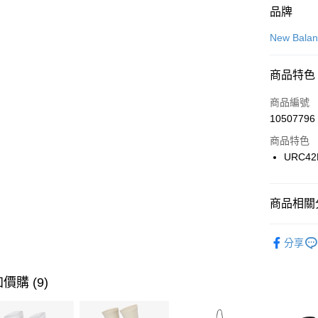
付款方式
品牌
信用卡一
New Bala
信用卡分
商品特色
3 期 
商品編號
合作金
LINE Pay
10507796
華南商
Apple Pay
上海商
商品特色
國泰世
URC42
悠遊付
臺灣中
匯豐（
全盈+PAY
聯邦商
商品相關分
元大商
AFTEE先
玉山商
品牌
Ne
相關說明
分享
台新國
【關於「A
男性商品
台灣樂
AFTEE
便利好安
女性商品
運送方式
價購 (9)
１．簡單
２．便利
運動類型
7-11取貨
３．安心