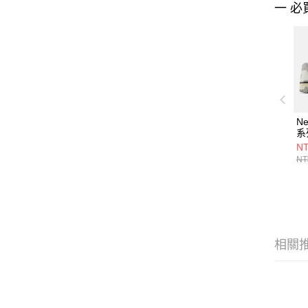
一 必
Ne
系
B
NT
NT
相關