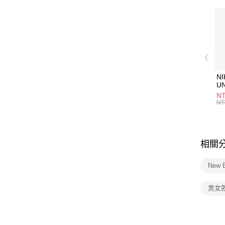
NI
U
1P
NT
統
NT
相關
New 
男女