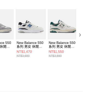
AFTEE先享後付」時，將依據個別帳號之用戶狀況，依本公司
核予不同之上限額度；若仍有額度不足之情形，本公司將視審查
用戶進行身份認證。
一人註冊多個帳號或使用他人資訊註冊。若發現惡意使用之情
科技股份有限公司將有權停止該用戶之使用額度並採取法律行
nce 550
New Balance 550
New Balance 550
New Balance 530
 休閒鞋
系列 男女 休閒鞋
系列 男女 休閒鞋
系列 男女 休閒鞋
C-D
BB550ESF-D
BB550VTG-D
MR530SY-D
NT$1,470
NT$1,550
NT$1,230
NT$3,680
NT$3,880
NT$3,080