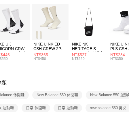
２．便利
運動類型
7-11取貨
３．安心
每筆NT$1
經典系列
【「AFT
促銷活動
宅配
１．於結帳
付」結帳
每筆NT$1
促銷活動
２．訂單
３．收到繳
付款後門
KE U J
NIKE U NK ED
NIKE NK
NIKE U N
／ATM／
NICORN CRW
CSH CREW 2P-
HERITAGE S
PLS CSH 
每筆NT$1
※ 請注意
R -160 男女 中
144 EMBRDY 男
SMIT 男女 側背包
144 DBL
$446
NT$365
NT$527
NT$284
絡購買商品
襪 FZ3393100
女 短統襪
BA5871010
襪 DH405
$550
NT$450
NT$650
NT$350
先享後付
FZ3073133
※ 交易是
是否繳費成
付客戶支
分類
【注意事
１．透過由
Balance 休閒鞋
New Balance 550 休閒鞋
New Balance 550 運
交易，需
求債權轉
２．關於
款 運動鞋
日常 休閒鞋
日常 運動鞋
new balance 550 男女
https://aft
３．未成
「AFTE
任。