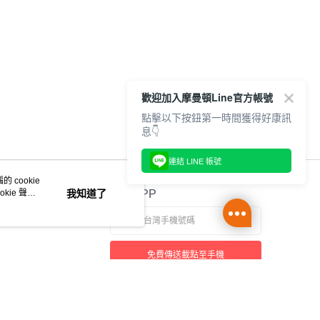
歡迎加入摩曼頓Line官方帳號
點擊以下按鈕第一時間獲得好康訊
息👇
連結 LINE 帳號
 cookie
kie 聲明
我知道了
官方APP
免費傳送載點至手機
本站最佳瀏覽環境請使用 Google Chrome、Firefox 或 Edge 以上版本