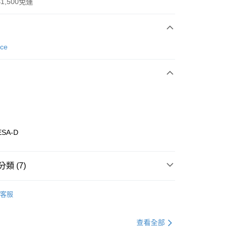
1,500免運
次付款
nce
期付款
0 利率 每期
NT$1,226
21家銀行
庫商業銀行
第一商業銀行
業銀行
彰化商業銀行
業儲蓄銀行
台北富邦商業銀行
華商業銀行
兆豐國際商業銀行
ESA-D
小企業銀行
台中商業銀行
台灣）商業銀行
華泰商業銀行
業銀行
遠東國際商業銀行
類 (7)
業銀行
永豐商業銀行
享後付
業銀行
星展（台灣）商業銀行
w Balance
全系列鞋款
客服
際商業銀行
中國信託商業銀行
FTEE先享後付」】
鞋類
休閒鞋
天信用卡公司
先享後付是「在收到商品之後才付款」的支付方式。 讓您購物簡單
心！
鞋類
休閒鞋
查看全部
：不需註冊會員、不需綁卡、不需儲值。