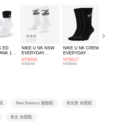
：只要手機號碼，簡訊認證，即可結帳。
休閒戶外
鞋
(快速到店)
：先確認商品／服務後，再付款。
00，滿NT$1,500(含以上)免運費
New Balance 550系列
EE先享後付」結帳流程】
春日輕出走｜休閒鞋 4折起
方式選擇「AFTEE先享後付」後，將跳轉至「AFTEE先享後
頁面，進行簡訊認證並確認金額後，即可完成結帳。
00，滿NT$1,500(含以上)免運費
兒童/青少年｜鞋服6折起
成立數日內，您將收到繳費通知簡訊。
費通知簡訊後14天內，點擊此簡訊中的連結，可透過四大超商
市自取
K ED
NIKE U NK NSW
NIKE U NK CREW
NIKE U NK
網路銀行／等多元方式進行付款，方視為交易完成。
ANK 1P
EVERYDAY
EVERYDAY
EVERYDAY LTW
00，滿NT$1,500(含以上)免運費
：結帳手續完成當下不需立刻繳費，但若您需要取消訂單，請聯
 男 中統
ESSENTIAL CR
BBALL 3PR 男女
ANKLE 3PR 男女
NT$365
NT$527
NT$365
的店家。未經商家同意取消之訂單仍視為有效，需透過AFTEE
8104
男女 短統襪
長統襪
踝襪 SX7677010
NT$450
NT$650
NT$450
繳納相關費用。
DX5089103
DA2123010
否成功請以「AFTEE先享後付 」之結帳頁面顯示為準，若有關於
功／繳費後需取消欲退款等相關疑問，請聯繫「AFTEE先享後
援中心」
https://netprotections.freshdesk.com/support/home
項】
恩沛科技股份有限公司提供之「AFTEE先享後付」服務完成之
動鞋
New Balance 運動鞋
男女款 休閒鞋
依本服務之必要範圍內提供個人資料，並將交易相關給付款項請
讓予恩沛科技股份有限公司。
個人資料處理事宜，請瀏覽以下網址：
男女 休閒鞋
ee.tw/terms/#terms3
年的使用者請事先徵得法定代理人或監護人之同意方可使用
E先享後付」，若未經同意申辦者引起之損失，本公司不負相關責