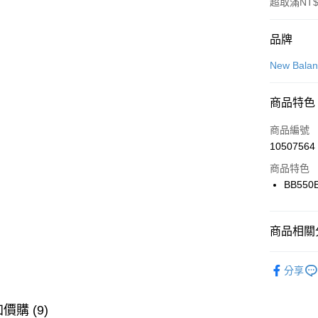
超取滿NT$
付款方式
品牌
信用卡一
New Bala
信用卡分
商品特色
3 期 
商品編號
合作金
LINE Pay
10507564
華南商
Apple Pay
上海商
商品特色
國泰世
BB550
悠遊付
臺灣中
匯豐（
全盈+PAY
聯邦商
商品相關分
元大商
AFTEE先
玉山商
品牌
Ne
相關說明
分享
台新國
【關於「A
男性商品
台灣樂
AFTEE
便利好安
女性商品
運送方式
價購 (9)
１．簡單