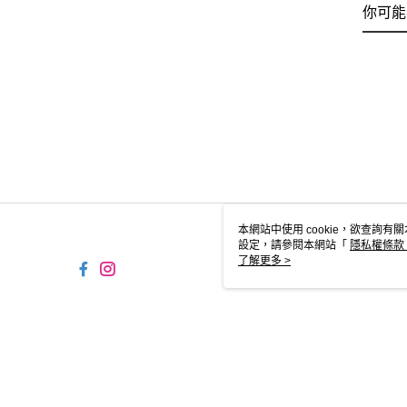
你可能
本網站中使用 cookie，欲查詢有關
設定，請參閱本網站「
隱私權條款
使用 cookie。
了解更多 >
TW-MWG1-61-149 Web2.0 
© 2026 by 摩曼頓企業股份有限公司