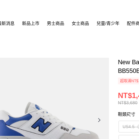
最新消息
新品上市
男士商品
女士商品
兒童/青少年
配件
New B
BB550
超取滿NT$
NT$1,
NT$3,680
鞋類尺寸
US4.5