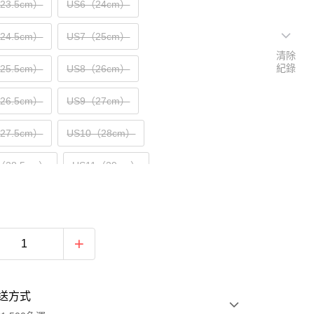
（23.5cm）
US6（24cm）
（24.5cm）
US7（25cm）
清除
紀錄
（25.5cm）
US8（26cm）
（26.5cm）
US9（27cm）
（27.5cm）
US10（28cm）
（28.5cm）
US11（29cm）
30cm）
送方式