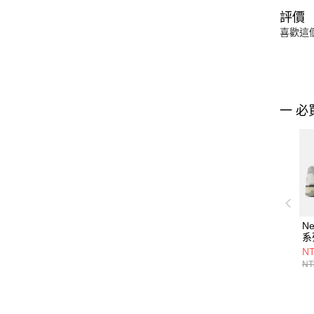
評價
喜歡這
一 必
Ne
系
B
NT
NT