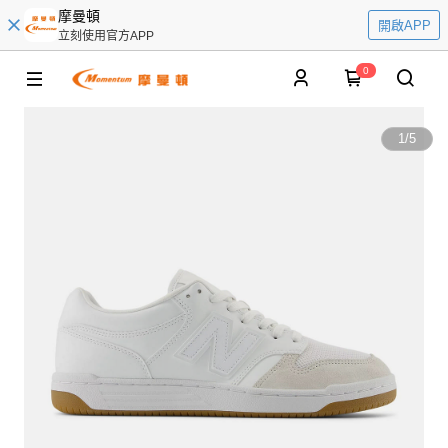
摩曼頓
開啟APP
立刻使用官方APP
0
1
/
5