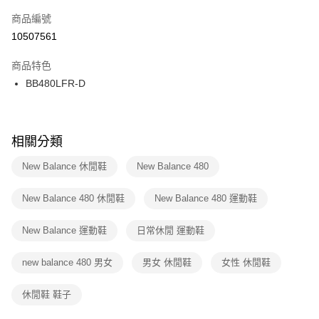
商品編號
宅配
【「AFTEE先享後付」結帳流程】
１．於結帳方式選擇「AFTEE先享後付」後，將跳轉至「AFTEE先享後付」
10507561
每筆NT$100，滿NT$1,500(含以上)免運費
結帳頁面，進行簡訊認證並確認金額後，即可完成結帳。
２．訂單成立數日內，您將收到繳費通知簡訊。
商品特色
付款後門市自取
３．收到繳費通知簡訊後14天內，點擊此簡訊中的連結，可透過四大超商／
BB480LFR-D
每筆NT$100，滿NT$1,500(含以上)免運費
ATM／網路銀行／等多元方式進行付款，方視為交易完成。
※ 請注意：結帳手續完成當下不需立刻繳費，但若您需要取消訂單，請聯絡
購買商品的店家。未經商家同意取消之訂單仍視為有效，需透過AFTEE先享
後付繳納相關費用。
※ 交易是否成功請以「AFTEE先享後付 」之結帳頁面顯示為準，若有關於
相關分類
是否繳費成功／繳費後需取消欲退款等相關疑問，請聯繫「AFTEE先享後付
客戶支援中心」
https://netprotections.freshdesk.com/support/home
New Balance 休閒鞋
New Balance 480
【注意事項】
New Balance 480 休閒鞋
New Balance 480 運動鞋
１．透過由恩沛科技股份有限公司提供之「AFTEE先享後付」服務完成之交
易，需依本服務之必要範圍內提供個人資料，並將交易相關給付款項請求債
權轉讓予恩沛科技股份有限公司。
New Balance 運動鞋
日常休閒 運動鞋
２．關於個人資料處理事宜，請瀏覽以下網址：
https://aftee.tw/terms/#terms3
new balance 480 男女
男女 休閒鞋
女性 休閒鞋
３．未成年的使用者請事先徵得法定代理人或監護人之同意方可使用
「AFTEE先享後付」，若未經同意申辦者引起之損失，本公司不負相關責
任。
休閒鞋 鞋子
４．使用「AFTEE先享後付」時，將依據個別帳號之用戶狀況，依本公司即
時審查核予不同之上限額度；若仍有額度不足之情形，本公司將視審查結果