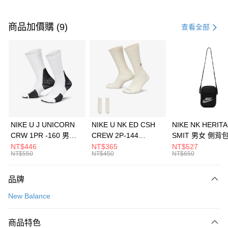
付款方式
信用卡一次付款
商品加價購 (9)
查看全部
信用卡分期付款
3 期 0 利率 每期
NT$1,026
21家銀行
合作金庫商業銀行
第一商業銀行
LINE Pay
華南商業銀行
彰化商業銀行
Apple Pay
上海商業儲蓄銀行
台北富邦商業銀行
國泰世華商業銀行
兆豐國際商業銀行
悠遊付
臺灣中小企業銀行
台中商業銀行
NIKE U J UNICORN
NIKE U NK ED CSH
NIKE NK HERIT
匯豐（台灣）商業銀行
華泰商業銀行
CRW 1PR -160 男女
CREW 2P-144
SMIT 男女 側背
全盈+PAY
聯邦商業銀行
遠東國際商業銀行
中統襪 FZ3393100
EMBRDY 男女 短統襪
BA5871010
NT$446
NT$365
NT$527
元大商業銀行
永豐商業銀行
NT$550
NT$450
NT$650
AFTEE先享後付
FZ3073133
玉山商業銀行
星展（台灣）商業銀行
相關說明
台新國際商業銀行
中國信託商業銀行
品牌
【關於「AFTEE先享後付」】
台灣樂天信用卡公司
AFTEE先享後付是「在收到商品之後才付款」的支付方式。 讓您購物簡單
運送方式
New Balance
便利好安心！
１．簡單：不需註冊會員、不需綁卡、不需儲值。
7-11取貨(快速到店)
２．便利：只要手機號碼，簡訊認證，即可結帳。
商品特色
每筆NT$100，滿NT$1,500(含以上)免運費
３．安心：先確認商品／服務後，再付款。