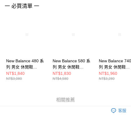
請求用戶進行身份認證。
一 必買清單 一
５．嚴禁一人註冊多個帳號或使用他人資訊註冊。若發現惡意使用之情形，
恩沛科技股份有限公司將有權停止該用戶之使用額度並採取法律行動。
New Balance 480 系
New Balance 580 系
New Balance 74
列 男女 休閒鞋
列 男女 休閒鞋
列 男女 休閒鞋
BB480LGG-D
MT580ESB-D
U740HB2-D
NT$1,840
NT$1,830
NT$1,960
NT$3,080
NT$4,580
NT$3,280
相關推薦
客服