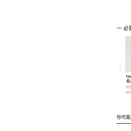
一 必
Ne
長
WT
NT
NT
你可能