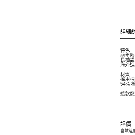
詳細
特色
龍年限
長袖設
海外進
材質
採用棉
54% 
這款龍
評價
喜歡這