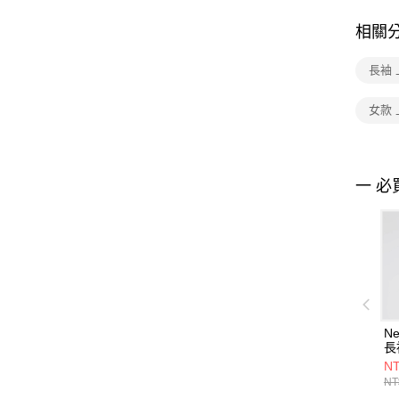
相關
長袖 
女款 
一 必
Ne
長
WT
NT
NT