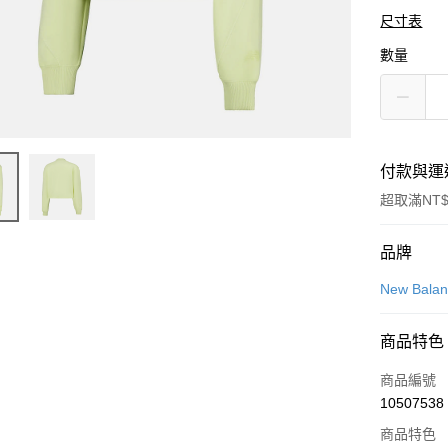
尺寸表
數量
付款與運
超取滿NT$
付款方式
品牌
信用卡一
New Bala
信用卡分
商品特色
3 期 
商品編號
合作金
LINE Pay
10507538
華南商
Apple Pay
上海商
商品特色