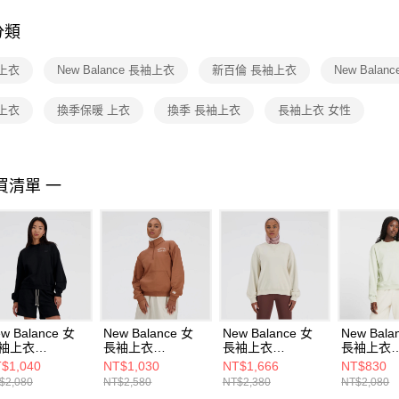
付客戶支
分類
【注意事
１．透過由
上衣
New Balance 長袖上衣
新百倫 長袖上衣
New Balan
交易，需
求債權轉
２．關於
上衣
換季保暖 上衣
換季 長袖上衣
長袖上衣 女性
https://aft
３．未成
「AFTE
任。
買清單 一
４．使用「
即時審查
結果請求
５．嚴禁
形，恩沛
動。
w Balance 女
New Balance 女
New Balance 女
New Bala
袖上衣
長袖上衣
長袖上衣
長袖上衣
41500BK-F
WT41538WUT-F
WT41500LIN-F
WT43535
$1,040
NT$1,030
NT$1,666
NT$830
$2,080
NT$2,580
NT$2,380
NT$2,080