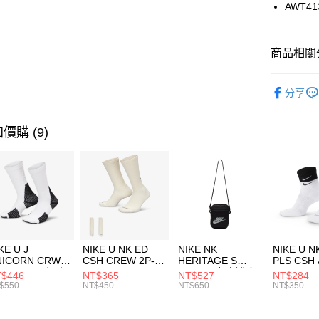
國泰世
AWT41
悠遊付
臺灣中
匯豐（
全盈+PAY
聯邦商
商品相關分
元大商
AFTEE先
玉山商
品牌
Ne
相關說明
分享
台新國
【關於「A
女性商品
台灣樂
AFTEE
便利好安
運動類型
運送方式
價購 (9)
１．簡單
２．便利
7-11取貨
３．安心
每筆NT$1
【「AFT
宅配
１．於結帳
付」結帳
每筆NT$1
２．訂單
３．收到繳
付款後門
KE U J
NIKE U NK ED
NIKE NK
NIKE U N
／ATM／
NICORN CRW
CSH CREW 2P-
HERITAGE S
PLS CSH 
每筆NT$1
※ 請注意
R -160 男女 中
144 EMBRDY 男
SMIT 男女 側背包
144 DBL
$446
NT$365
NT$527
NT$284
絡購買商品
襪 FZ3393100
女 短統襪
BA5871010
襪 DH405
$550
NT$450
NT$650
NT$350
先享後付
FZ3073133
※ 交易是
是否繳費成