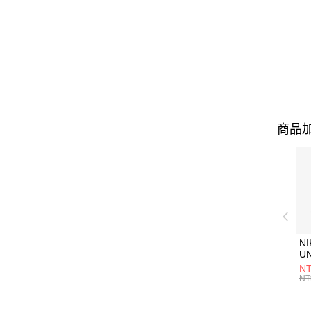
商品加
NI
U
1P
NT
統
NT