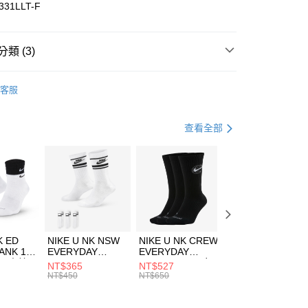
華商業銀行
兆豐國際商業銀行
331LLT-F
小企業銀行
台中商業銀行
台灣）商業銀行
華泰商業銀行
業銀行
遠東國際商業銀行
類 (3)
業銀行
永豐商業銀行
享後付
業銀行
星展（台灣）商業銀行
w Balance
服飾
客服
際商業銀行
中國信託商業銀行
FTEE先享後付」】
上衣
長袖上衣
天信用卡公司
先享後付是「在收到商品之後才付款」的支付方式。 讓您購物簡單
心！
休閒戶外
服飾
查看全部
：不需註冊會員、不需綁卡、不需儲值。
：只要手機號碼，簡訊認證，即可結帳。
(快速到店)
：先確認商品／服務後，再付款。
00，滿NT$1,500(含以上)免運費
EE先享後付」結帳流程】
方式選擇「AFTEE先享後付」後，將跳轉至「AFTEE先享後
頁面，進行簡訊認證並確認金額後，即可完成結帳。
00，滿NT$1,500(含以上)免運費
成立數日內，您將收到繳費通知簡訊。
費通知簡訊後14天內，點擊此簡訊中的連結，可透過四大超商
市自取
K ED
NIKE U NK NSW
NIKE U NK CREW
NIKE U NK
網路銀行／等多元方式進行付款，方視為交易完成。
ANK 1P
EVERYDAY
EVERYDAY
EVERYDAY LTW
00，滿NT$1,500(含以上)免運費
：結帳手續完成當下不需立刻繳費，但若您需要取消訂單，請聯
 男 中統
ESSENTIAL CR
BBALL 3PR 男女
ANKLE 3PR 男女
NT$365
NT$527
NT$365
的店家。未經商家同意取消之訂單仍視為有效，需透過AFTEE
8104
男女 短統襪
長統襪
踝襪 SX7677010
NT$450
NT$650
NT$450
繳納相關費用。
DX5089103
DA2123010
否成功請以「AFTEE先享後付 」之結帳頁面顯示為準，若有關於
功／繳費後需取消欲退款等相關疑問，請聯繫「AFTEE先享後