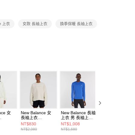
援中心」
https://netprotections.freshdesk.com/support/home
項】
恩沛科技股份有限公司提供之「AFTEE先享後付」服務完成之
ce 上衣
女款 長袖上衣
換季保暖 長袖上衣
依本服務之必要範圍內提供個人資料，並將交易相關給付款項請
讓予恩沛科技股份有限公司。
個人資料處理事宜，請瀏覽以下網址：
ee.tw/terms/#terms3
年的使用者請事先徵得法定代理人或監護人之同意方可使用
E先享後付」，若未經同意申辦者引起之損失，本公司不負相關責
AFTEE先享後付」時，將依據個別帳號之用戶狀況，依本公司
核予不同之上限額度；若仍有額度不足之情形，本公司將視審查
用戶進行身份認證。
一人註冊多個帳號或使用他人資訊註冊。若發現惡意使用之情
科技股份有限公司將有權停止該用戶之使用額度並採取法律行
nce 女
New Balance 女
New Balance 長袖
New Balance 女
長袖上衣
上衣 男 長袖上衣
長袖上衣
NUM-F
WT41556LIN-F
MT41256BEA-F
WT51913AG-F
NT$830
NT$1,008
NT$940
NT$2,080
NT$1,680
NT$1,880