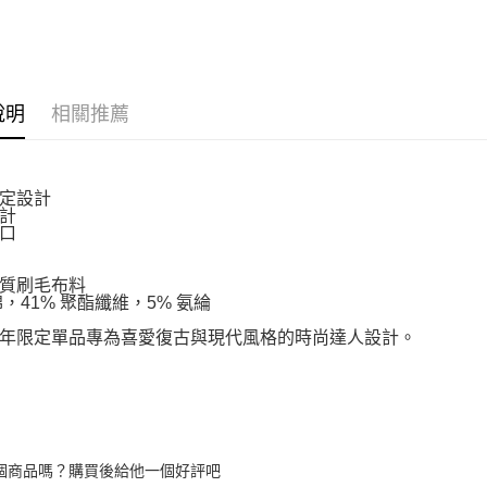
說明
相關推薦
定設計
計
口
質刷毛布料
棉，41% 聚酯纖維，5% 氨綸
年限定單品專為喜愛復古與現代風格的時尚達人設計。
個商品嗎？購買後給他一個好評吧