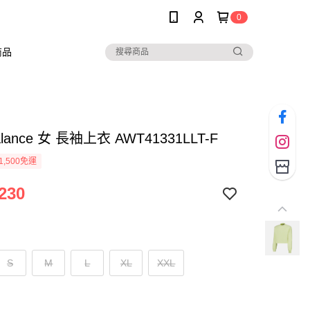
0
商品
alance 女 長袖上衣 AWT41331LLT-F
1,500免運
230
S
M
L
XL
XXL