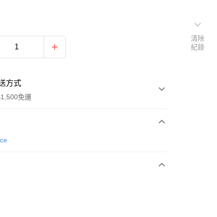
清除
紀錄
送方式
1,500免運
次付款
nce
期付款
0 利率 每期
NT$1,026
21家銀行
庫商業銀行
第一商業銀行
業銀行
彰化商業銀行
業儲蓄銀行
台北富邦商業銀行