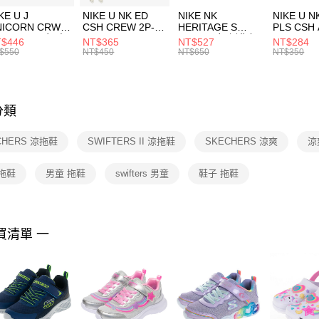
３．收到繳
付款後門
KE U J
NIKE U NK ED
NIKE NK
NIKE U N
／ATM／
NICORN CRW
CSH CREW 2P-
HERITAGE S
PLS CSH 
每筆NT$1
※ 請注意
R -160 男女 中
144 EMBRDY 男
SMIT 男女 側背包
144 DBL
$446
NT$365
NT$527
NT$284
絡購買商品
襪 FZ3393100
女 短統襪
BA5871010
襪 DH405
$550
NT$450
NT$650
NT$350
先享後付
FZ3073133
※ 交易是
是否繳費成
付客戶支
分類
【注意事
１．透過由
CHERS 涼拖鞋
SWIFTERS II 涼拖鞋
SKECHERS 涼爽
涼
交易，需
求債權轉
２．關於
拖鞋
男童 拖鞋
swifters 男童
鞋子 拖鞋
https://aft
３．未成
「AFTE
任。
買清單 一
４．使用「
即時審查
結果請求
５．嚴禁
形，恩沛
動。