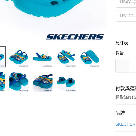
US4Y（
US12C
尺寸表
數量
付款與運
超取滿NT$
付款方式
品牌
信用卡一
SKECHER
信用卡分