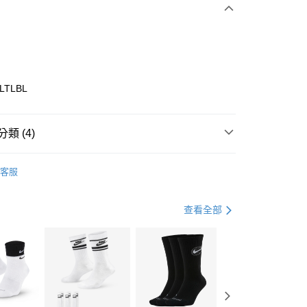
0 利率 每期
NT$530
21家銀行
庫商業銀行
第一商業銀行
業銀行
彰化商業銀行
業儲蓄銀行
台北富邦商業銀行
華商業銀行
兆豐國際商業銀行
1LTLBL
小企業銀行
台中商業銀行
台灣）商業銀行
華泰商業銀行
業銀行
遠東國際商業銀行
類 (4)
業銀行
永豐商業銀行
享後付
業銀行
星展（台灣）商業銀行
ECHERS
客服
際商業銀行
中國信託商業銀行
FTEE先享後付」】
年
鞋類
休閒鞋
天信用卡公司
先享後付是「在收到商品之後才付款」的支付方式。 讓您購物簡單
心！
休閒戶外
鞋
查看全部
：不需註冊會員、不需綁卡、不需儲值。
：只要手機號碼，簡訊認證，即可結帳。
兒童/青少年｜鞋服6折起
(快速到店)
：先確認商品／服務後，再付款。
00，滿NT$1,500(含以上)免運費
EE先享後付」結帳流程】
方式選擇「AFTEE先享後付」後，將跳轉至「AFTEE先享後
頁面，進行簡訊認證並確認金額後，即可完成結帳。
00，滿NT$1,500(含以上)免運費
成立數日內，您將收到繳費通知簡訊。