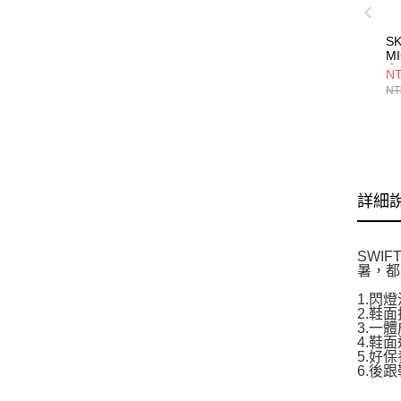
S
MI
童
NT
4
NT
詳細
SWI
暑，都
1.閃
2.鞋
3.一
4.鞋
5.好
6.後