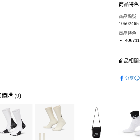
商品特色
3 期 
商品編號
合作金
LINE Pay
10502465
華南商
Apple Pay
上海商
商品特色
國泰世
40671
悠遊付
臺灣中
匯豐（
全盈+PAY
聯邦商
商品相關分
元大商
AFTEE先
玉山商
品牌
SK
相關說明
分享
台新國
【關於「A
兒童/青少
台灣樂
AFTEE
便利好安
運動類型
運送方式
價購 (9)
１．簡單
２．便利
促銷活動
7-11取貨
３．安心
每筆NT$1
【「AFT
宅配
１．於結帳
付」結帳
每筆NT$1
２．訂單