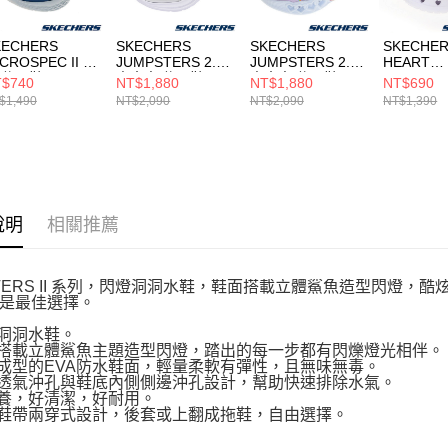
KECHERS
SKECHERS
SKECHERS
SKECHE
CROSPEC II 男
JUMPSTERS 2.0
JUMPSTERS 2.0
HEART
 休閒鞋
中大童 休閒鞋
中大童 休閒鞋
CHARME
$740
NT$1,880
NT$1,880
NT$690
03924LNBLM
303724LSMLT
303724LLVMT
拖鞋
$1,490
NT$2,090
NT$2,090
NT$1,390
308406L
說明
相關推薦
FTERS II 系列，閃燈洞洞水鞋，鞋面搭載立體鯊魚造型閃燈
是最佳選擇。
燈洞洞水鞋。
面搭載立體鯊魚主題造型閃燈，踏出的每一步都有閃爍燈光相伴。
體成型的EVA防水鞋面，輕量柔軟有彈性，且無味無毒。
面透氣沖孔與鞋底內側側邊沖孔設計，幫助快速排除水氣。
保養，好清潔，好耐用。
跟鞋帶兩穿式設計，後套或上翻成拖鞋，自由選擇。