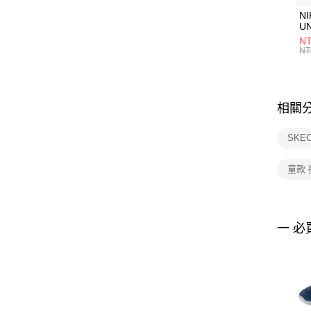
NI
U
1P
NT
統
NT
相關
SKE
童款 
一 必