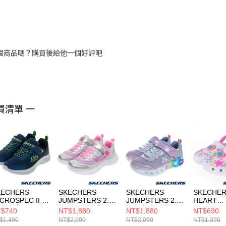
個商品嗎？購買後給他一個好評吧
買清單 一
KECHERS
SKECHERS
SKECHERS
SKECHE
CROSPEC II 男
JUMPSTERS 2.0
JUMPSTERS 2.0
HEART
 休閒鞋
中大童 休閒鞋
中大童 休閒鞋
CHARME
$740
NT$1,880
NT$1,880
NT$690
03924LNBLM
303724LSMLT
303724LLVMT
拖鞋
$1,490
NT$2,090
NT$2,090
NT$1,390
308406L