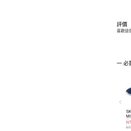
評價
喜歡這
一 必
S
MI
童
NT
4
NT