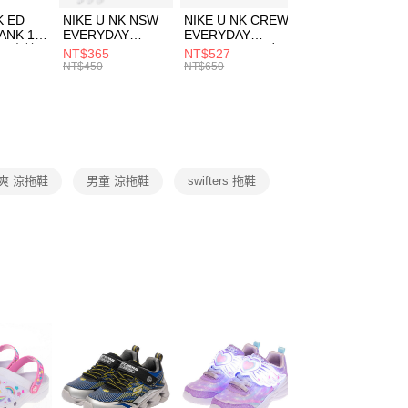
費通知簡訊後14天內，點擊此簡訊中的連結，可透過四大超商
市自取
K ED
NIKE U NK NSW
NIKE U NK CREW
NIKE U NK
網路銀行／等多元方式進行付款，方視為交易完成。
ANK 1P
EVERYDAY
EVERYDAY
EVERYDAY LTW
00，滿NT$1,500(含以上)免運費
：結帳手續完成當下不需立刻繳費，但若您需要取消訂單，請聯
 男 中統
ESSENTIAL CR
BBALL 3PR 男女
ANKLE 3PR 男女
NT$365
NT$527
NT$365
的店家。未經商家同意取消之訂單仍視為有效，需透過AFTEE
8104
男女 短統襪
長統襪
踝襪 SX7677010
NT$450
NT$650
NT$450
繳納相關費用。
DX5089103
DA2123010
否成功請以「AFTEE先享後付 」之結帳頁面顯示為準，若有關於
功／繳費後需取消欲退款等相關疑問，請聯繫「AFTEE先享後
援中心」
https://netprotections.freshdesk.com/support/home
項】
恩沛科技股份有限公司提供之「AFTEE先享後付」服務完成之
爽 涼拖鞋
男童 涼拖鞋
swifters 拖鞋
依本服務之必要範圍內提供個人資料，並將交易相關給付款項請
讓予恩沛科技股份有限公司。
個人資料處理事宜，請瀏覽以下網址：
ee.tw/terms/#terms3
年的使用者請事先徵得法定代理人或監護人之同意方可使用
E先享後付」，若未經同意申辦者引起之損失，本公司不負相關責
AFTEE先享後付」時，將依據個別帳號之用戶狀況，依本公司
核予不同之上限額度；若仍有額度不足之情形，本公司將視審查
用戶進行身份認證。
一人註冊多個帳號或使用他人資訊註冊。若發現惡意使用之情
科技股份有限公司將有權停止該用戶之使用額度並採取法律行