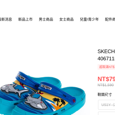
最新消息
新品上市
男士商品
女士商品
兒童/青少年
配件
SKECH
406711
超取滿NT$
NT$7
NT$1,590
鞋類尺寸
US1Y（