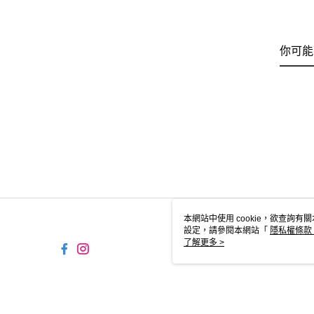
你可能
本網站中使用 cookie，欲查詢有關
設定，請參閱本網站「
隱私權條款
使用 cookie。
了解更多 >