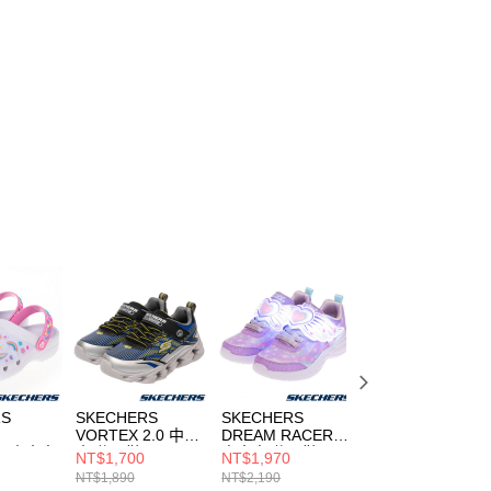
RS
SKECHERS
SKECHERS
SKECHERS
VORTEX 2.0 中大
DREAM RACER
HEART
R 中大童
童 休閒鞋
中大童 休閒鞋
CHARMER 2.0 中
NT$1,700
NT$1,970
NT$590
400605LSLBK
303067LLAV
大童 休閒鞋
NT$1,890
NT$2,190
NT$1,190
WMLT
308354LTQMT