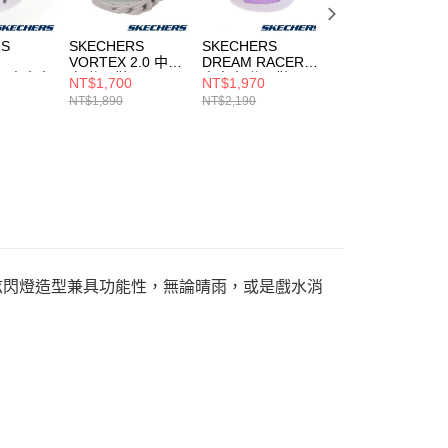
RS
SKECHERS
SKECHERS
SKECHERS
VORTEX 2.0 中大
DREAM RACER
HEART
R 中大童
童 休閒鞋
中大童 休閒鞋
CHARMER 2.0 中
NT$1,700
NT$1,970
NT$590
400605LSLBK
303067LLAV
大童 休閒鞋
NT$1,890
NT$2,190
NT$1,190
WMLT
308354LTQMT
，酷炫閃燈造型兼具功能性，無論晴雨，或是戲水消