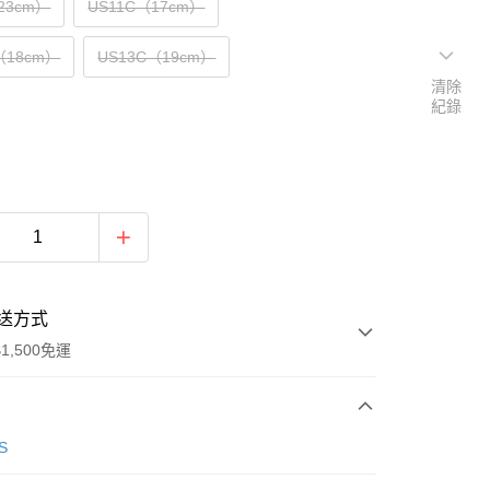
23cm）
US11C（17cm）
（18cm）
US13C（19cm）
清除
紀錄
送方式
1,500免運
次付款
S
期付款