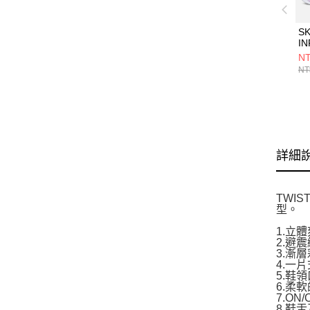
S
IN
L
NT
閒
NT
3
詳細
TWI
型。
1.立
2.避
3.漸
4.一
5.鞋
6.柔
7.O
8.鞋