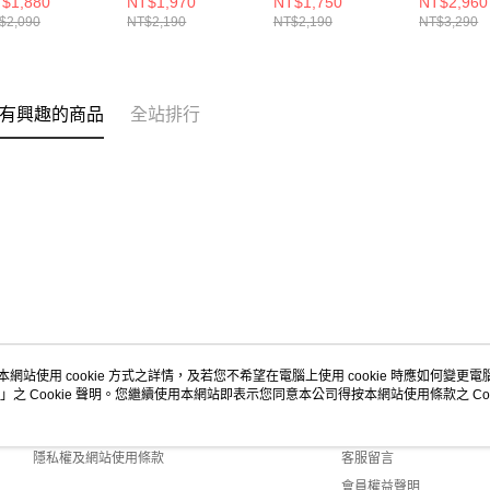
$1,880
NT$1,970
NT$1,750
NT$2,960
鞋
403848LBKSL
閒鞋
104782G
$2,090
NT$2,190
NT$2,190
NT$3,290
03261LNVMT
302696LNVMT
有興趣的商品
全站排行
本網站使用 cookie 方式之詳情，及若您不希望在電腦上使用 cookie 時應如何變更電腦的
」之 Cookie 聲明。您繼續使用本網站即表示您同意本公司得按本網站使用條款之 Coo
關於我們
客服資訊
商店簡介
購物說明
隱私權及網站使用條款
客服留言
會員權益聲明