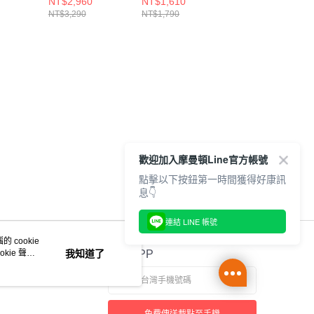
NT$2,960
NT$1,610
NT$2,060
YSL
104782BLSH
303713LAQMT
400151LCCYL
NT$3,290
NT$1,790
NT$2,290
歡迎加入摩曼頓Line官方帳號
點擊以下按鈕第一時間獲得好康訊
息👇
連結 LINE 帳號
 cookie
kie 聲明
我知道了
官方APP