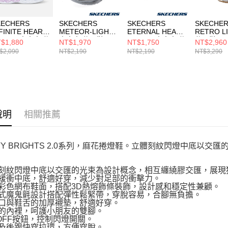
KECHERS
SKECHERS
SKECHERS
SKECHE
FINITE HEART
METEOR-LIGHTS
ETERNAL HEART
RETRO L
IGHTS 中大童 休
中大童 休閒鞋
LIGHTS 中大童 休
休閒鞋
$1,880
NT$1,970
NT$1,750
NT$2,960
鞋
403848LBKSL
閒鞋
104782G
$2,090
NT$2,190
NT$2,190
NT$3,290
03261LNVMT
302696LNVMT
說明
相關推薦
STY BRIGHTS 2.0系列，麻花捲燈鞋。立體刻紋閃燈中底
體刻紋閃燈中底以交匯的光束為設計概念，相互纏繞膠交匯，展現
震緩衝中底，舒適好穿，減少對足部的衝擊力。
層彩色網布鞋面，搭配3D熱熔飾條裝飾，設計感和穩定性兼顧。
片式魔鬼氈設計搭配彈性鬆緊帶，穿脫容易，合腳無負擔。
領口與鞋舌的加厚襯墊，舒適好穿。
軟的內裡，呵護小朋友的雙腳。
N/OFF按鈕，控制閃燈開關。
舌及後跟快穿拉環，方便穿脫。