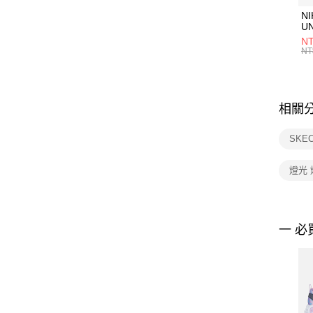
NI
U
1P
NT
統
NT
相關
SKE
燈光 
一 必