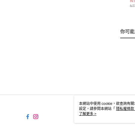
NT
閒
NT
3
你可能
本網站中使用 cookie，欲查詢有關
設定，請參閱本網站「
隱私權條款
使用 cookie。
了解更多 >