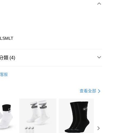
0 利率 每期
NT$663
21家銀行
庫商業銀行
第一商業銀行
業銀行
彰化商業銀行
業儲蓄銀行
台北富邦商業銀行
華商業銀行
兆豐國際商業銀行
9LSMLT
小企業銀行
台中商業銀行
台灣）商業銀行
華泰商業銀行
業銀行
遠東國際商業銀行
類 (4)
業銀行
永豐商業銀行
享後付
業銀行
星展（台灣）商業銀行
ECHERS
客服
際商業銀行
中國信託商業銀行
FTEE先享後付」】
年
鞋類
休閒鞋
天信用卡公司
先享後付是「在收到商品之後才付款」的支付方式。 讓您購物簡單
心！
休閒戶外
鞋
查看全部
：不需註冊會員、不需綁卡、不需儲值。
：只要手機號碼，簡訊認證，即可結帳。
兒童/青少年｜鞋服6折起
(快速到店)
：先確認商品／服務後，再付款。
00，滿NT$1,500(含以上)免運費
EE先享後付」結帳流程】
方式選擇「AFTEE先享後付」後，將跳轉至「AFTEE先享後
頁面，進行簡訊認證並確認金額後，即可完成結帳。
00，滿NT$1,500(含以上)免運費
成立數日內，您將收到繳費通知簡訊。