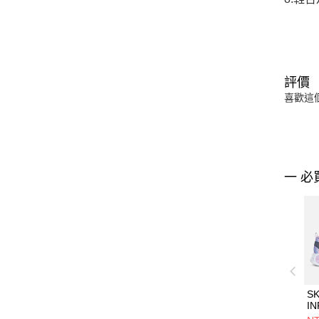
評價
喜歡這
一 必
S
IN
L