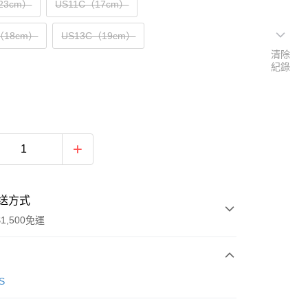
23cm）
US11C（17cm）
（18cm）
US13C（19cm）
清除
紀錄
送方式
1,500免運
次付款
S
期付款