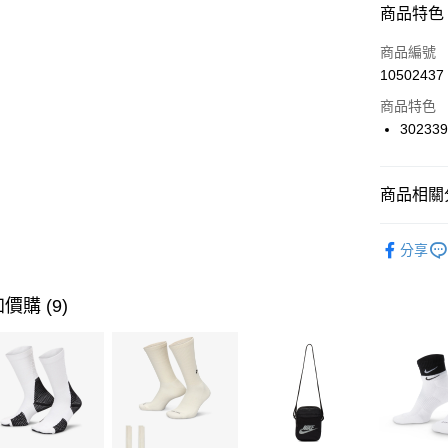
商品特色
3 期 
商品編號
合作金
LINE Pay
10502437
華南商
Apple Pay
上海商
商品特色
國泰世
30233
悠遊付
臺灣中
匯豐（
全盈+PAY
聯邦商
商品相關分
元大商
AFTEE先
玉山商
品牌
SK
相關說明
分享
台新國
【關於「A
兒童/青少
台灣樂
AFTEE
便利好安
運動類型
運送方式
價購 (9)
１．簡單
２．便利
促銷活動
7-11取貨
３．安心
每筆NT$1
【「AFT
宅配
１．於結帳
付」結帳
每筆NT$1
２．訂單