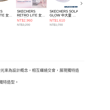
RS
SKECHERS
SKECHERS SOLA
SKECHERS
ITE 女
RETRO LITE 女
GLOW 中大童 休
LIGHT STORM
休閒鞋
閒鞋
3.0 中大童 休閒鞋
NT$2,960
NT$1,610
NT$2,060
YSL
104782BLSH
303713LAQMT
400151LCCYL
NT$3,290
NT$1,790
NT$2,290
以交匯的光束為設計概念，相互纏繞交會，展現獨特造
獨特造型。