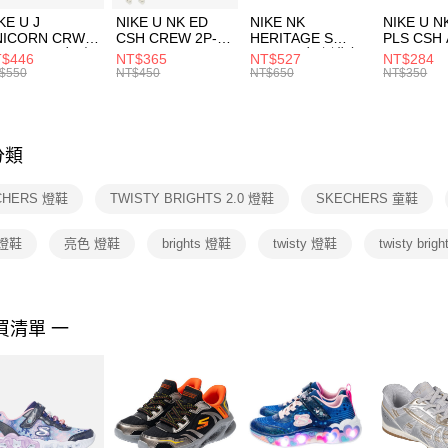
３．收到繳
付款後門
KE U J
NIKE U NK ED
NIKE NK
NIKE U N
／ATM／
NICORN CRW
CSH CREW 2P-
HERITAGE S
PLS CSH 
每筆NT$1
※ 請注意
R -160 男女 中
144 EMBRDY 男
SMIT 男女 側背包
144 DBL
$446
NT$365
NT$527
NT$284
絡購買商品
襪 FZ3393100
女 短統襪
BA5871010
襪 DH405
$550
NT$450
NT$650
NT$350
先享後付
FZ3073133
※ 交易是
是否繳費成
付客戶支
分類
【注意事
１．透過由
CHERS 燈鞋
TWISTY BRIGHTS 2.0 燈鞋
SKECHERS 童鞋
交易，需
求債權轉
２．關於
燈鞋
亮色 燈鞋
brights 燈鞋
twisty 燈鞋
twisty brigh
https://aft
３．未成
「AFTE
任。
買清單 一
４．使用「
即時審查
結果請求
５．嚴禁
形，恩沛
動。