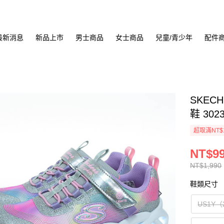
最新消息
新品上市
男士商品
女士商品
兒童/青少年
配件
SKECH
鞋 302
超取滿NT$
NT$9
NT$1,990
鞋類尺寸
US1Y（