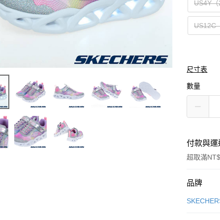
US4Y（
US12C
尺寸表
數量
付款與運
超取滿NT$
付款方式
品牌
信用卡一
SKECHER
信用卡分