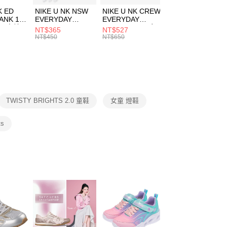
費通知簡訊後14天內，點擊此簡訊中的連結，可透過四大超商
市自取
K ED
NIKE U NK NSW
NIKE U NK CREW
NIKE U NK
網路銀行／等多元方式進行付款，方視為交易完成。
ANK 1P
EVERYDAY
EVERYDAY
EVERYDAY LTW
00，滿NT$1,500(含以上)免運費
：結帳手續完成當下不需立刻繳費，但若您需要取消訂單，請聯
 男 中統
ESSENTIAL CR
BBALL 3PR 男女
ANKLE 3PR 男女
NT$365
NT$527
NT$365
的店家。未經商家同意取消之訂單仍視為有效，需透過AFTEE
8104
男女 短統襪
長統襪
踝襪 SX7677010
NT$450
NT$650
NT$450
繳納相關費用。
DX5089103
DA2123010
否成功請以「AFTEE先享後付 」之結帳頁面顯示為準，若有關於
功／繳費後需取消欲退款等相關疑問，請聯繫「AFTEE先享後
援中心」
https://netprotections.freshdesk.com/support/home
項】
恩沛科技股份有限公司提供之「AFTEE先享後付」服務完成之
TWISTY BRIGHTS 2.0 童鞋
女童 燈鞋
依本服務之必要範圍內提供個人資料，並將交易相關給付款項請
讓予恩沛科技股份有限公司。
個人資料處理事宜，請瀏覽以下網址：
ts
ee.tw/terms/#terms3
年的使用者請事先徵得法定代理人或監護人之同意方可使用
E先享後付」，若未經同意申辦者引起之損失，本公司不負相關責
AFTEE先享後付」時，將依據個別帳號之用戶狀況，依本公司
核予不同之上限額度；若仍有額度不足之情形，本公司將視審查
用戶進行身份認證。
一人註冊多個帳號或使用他人資訊註冊。若發現惡意使用之情
科技股份有限公司將有權停止該用戶之使用額度並採取法律行