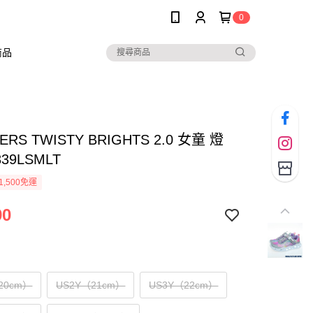
0
商品
ERS TWISTY BRIGHTS 2.0 女童 燈
339LSMLT
1,500免運
90
20cm）
US2Y（21cm）
US3Y（22cm）