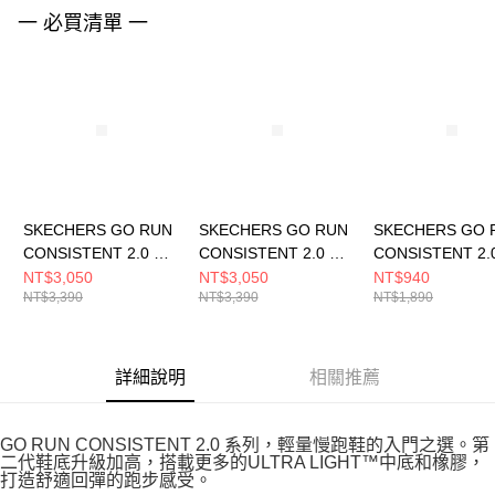
請求用戶進行身份認證。
一 必買清單 一
５．嚴禁一人註冊多個帳號或使用他人資訊註冊。若發現惡意使用之情形，
恩沛科技股份有限公司將有權停止該用戶之使用額度並採取法律行動。
SKECHERS GO RUN
SKECHERS GO RUN
SKECHERS GO 
CONSISTENT 2.0 男
CONSISTENT 2.0 男
CONSISTENT 2.
跑步鞋 220887GYCC
跑步鞋 220887BLK
童 休閒鞋
NT$3,050
NT$3,050
NT$940
NT$3,390
NT$3,390
NT$1,890
303924LPKBL
詳細說明
相關推薦
GO RUN CONSISTENT 2.0 系列，輕量慢跑鞋的入門之選。第
二代鞋底升級加高，搭載更多的ULTRA LIGHT™中底和橡膠，
打造舒適回彈的跑步感受。