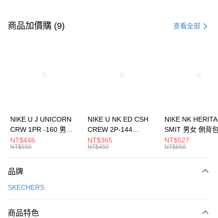
付款方式
信用卡一次付款
商品加價購 (9)
查看全部
信用卡分期付款
3 期 0 利率 每期
NT$1,130
21家銀行
合作金庫商業銀行
第一商業銀行
LINE Pay
華南商業銀行
彰化商業銀行
Apple Pay
上海商業儲蓄銀行
台北富邦商業銀行
國泰世華商業銀行
兆豐國際商業銀行
悠遊付
臺灣中小企業銀行
台中商業銀行
NIKE U J UNICORN
NIKE U NK ED CSH
NIKE NK HERIT
匯豐（台灣）商業銀行
華泰商業銀行
CRW 1PR -160 男女
CREW 2P-144
SMIT 男女 側背
全盈+PAY
聯邦商業銀行
遠東國際商業銀行
中統襪 FZ3393100
EMBRDY 男女 短統襪
BA5871010
NT$446
NT$365
NT$527
元大商業銀行
永豐商業銀行
NT$550
NT$450
NT$650
AFTEE先享後付
FZ3073133
玉山商業銀行
星展（台灣）商業銀行
相關說明
台新國際商業銀行
中國信託商業銀行
品牌
【關於「AFTEE先享後付」】
台灣樂天信用卡公司
AFTEE先享後付是「在收到商品之後才付款」的支付方式。 讓您購物簡單
運送方式
SKECHERS
便利好安心！
１．簡單：不需註冊會員、不需綁卡、不需儲值。
7-11取貨(快速到店)
２．便利：只要手機號碼，簡訊認證，即可結帳。
商品特色
每筆NT$100，滿NT$1,500(含以上)免運費
３．安心：先確認商品／服務後，再付款。