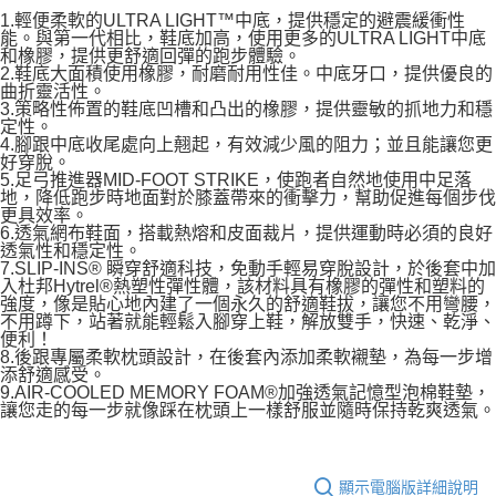
1.輕便柔軟的ULTRA LIGHT™中底，提供穩定的避震緩衝性
能。與第一代相比，鞋底加高，使用更多的ULTRA LIGHT中底
和橡膠，提供更舒適回彈的跑步體驗。
2.鞋底大面積使用橡膠，耐磨耐用性佳。中底牙口，提供優良的
曲折靈活性。
3.策略性佈置的鞋底凹槽和凸出的橡膠，提供靈敏的抓地力和穩
定性。
4.腳跟中底收尾處向上翹起，有效減少風的阻力；並且能讓您更
好穿脫。
5.足弓推進器MID-FOOT STRIKE，使跑者自然地使用中足落
地，降低跑步時地面對於膝蓋帶來的衝擊力，幫助促進每個步伐
更具效率。
6.透氣網布鞋面，搭載熱熔和皮面裁片，提供運動時必須的良好
透氣性和穩定性。
7.SLIP-INS® 瞬穿舒適科技，免動手輕易穿脫設計，於後套中加
入杜邦Hytrel®熱塑性彈性體，該材料具有橡膠的彈性和塑料的
強度，像是貼心地內建了一個永久的舒適鞋拔，讓您不用彎腰，
不用蹲下，站著就能輕鬆入腳穿上鞋，解放雙手，快速、乾淨、
便利！
8.後跟專屬柔軟枕頭設計，在後套內添加柔軟襯墊，為每一步增
添舒適感受。
9.AIR-COOLED MEMORY FOAM®加強透氣記憶型泡棉鞋墊，
讓您走的每一步就像踩在枕頭上一樣舒服並隨時保持乾爽透氣。
顯示電腦版詳細說明