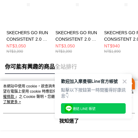
SKECHERS GO RUN
SKECHERS GO RUN
SKECHERS GO 
CONSISTENT 2.0 男
CONSISTENT 2.0 男
CONSISTENT 2.
跑步鞋 220887GYCC
跑步鞋 220887BLK
童 休閒鞋
NT$3,050
NT$3,050
NT$940
NT$3,390
NT$3,390
NT$1,890
303924LPKBL
你可能有興趣的商品
全站排行
歡迎加入摩曼頓Line官方帳號
本網站中使用 cookie，欲查詢有關本網站使用 cookie 方式之詳情，及若您不希
點擊以下按鈕第一時間獲得好康訊
熱門標籤
望在電腦上使用 cookie 時應如何變更電腦的 cookie 設定，請參閱本網站「
隱私
息👇
權條款
」之 Cookie 聲明。您繼續使用本網站即表示您同意本公司得按本網站使
用條款之 Cookie 聲明使用 cookie。
了解更多 >
連結 LINE 帳號
我知道了