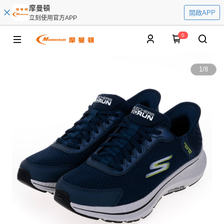
摩曼頓
開啟APP
立刻使用官方APP
0
1
/
8