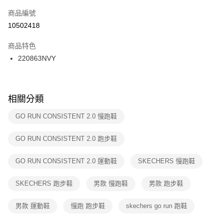
商品編號
宅配
【「AFTEE先享後付」結帳流程】
１．於結帳方式選擇「AFTEE先享後付」後，將跳轉至「AFTEE先享後付」
10502418
每筆NT$100，滿NT$1,500(含以上)免運費
結帳頁面，進行簡訊認證並確認金額後，即可完成結帳。
２．訂單成立數日內，您將收到繳費通知簡訊。
商品特色
付款後門市自取
３．收到繳費通知簡訊後14天內，點擊此簡訊中的連結，可透過四大超商／
220863NVY
每筆NT$100，滿NT$1,500(含以上)免運費
ATM／網路銀行／等多元方式進行付款，方視為交易完成。
※ 請注意：結帳手續完成當下不需立刻繳費，但若您需要取消訂單，請聯絡
購買商品的店家。未經商家同意取消之訂單仍視為有效，需透過AFTEE先享
後付繳納相關費用。
※ 交易是否成功請以「AFTEE先享後付 」之結帳頁面顯示為準，若有關於
相關分類
是否繳費成功／繳費後需取消欲退款等相關疑問，請聯繫「AFTEE先享後付
客戶支援中心」
https://netprotections.freshdesk.com/support/home
GO RUN CONSISTENT 2.0 慢跑鞋
【注意事項】
GO RUN CONSISTENT 2.0 跑步鞋
１．透過由恩沛科技股份有限公司提供之「AFTEE先享後付」服務完成之交
易，需依本服務之必要範圍內提供個人資料，並將交易相關給付款項請求債
權轉讓予恩沛科技股份有限公司。
GO RUN CONSISTENT 2.0 運動鞋
SKECHERS 慢跑鞋
２．關於個人資料處理事宜，請瀏覽以下網址：
https://aftee.tw/terms/#terms3
SKECHERS 跑步鞋
男款 慢跑鞋
男款 跑步鞋
３．未成年的使用者請事先徵得法定代理人或監護人之同意方可使用
「AFTEE先享後付」，若未經同意申辦者引起之損失，本公司不負相關責
任。
男款 運動鞋
慢跑 跑步鞋
skechers go run 跑鞋
４．使用「AFTEE先享後付」時，將依據個別帳號之用戶狀況，依本公司即
時審查核予不同之上限額度；若仍有額度不足之情形，本公司將視審查結果