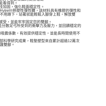
能看得到。
科技加固，強化鞋面穩定性。
邦Hytrel®熱塑性彈性體，該材料具有橡膠的彈性和
不用蹲下，站著就能輕鬆入腳穿上鞋，解放雙
適感受，並能牢牢固定您的雙腳。
證，能分散足弓所受到的衝擊力及壓力，並回饋穩定的
彈性和吸震係數，有效提供穩定性，並能長時間使用不
的足部科學研究成果，鞋墊塑型來自累計超過12萬次
護雙腳。