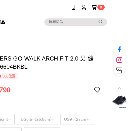
0
商品
ERS GO WALK ARCH FIT 2.0 男 健
6604BKBL
1,500免運
790
6cm）
US8.5（26.5cm）
US9（27cm）