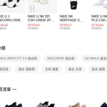
宅配
１．於結帳
付」結帳
每筆NT$1
２．訂單
３．收到繳
付款後門
KE U J
NIKE U NK ED
NIKE NK
NIKE U N
／ATM／
NICORN CRW
CSH CREW 2P-
HERITAGE S
PLS CSH 
每筆NT$1
※ 請注意
R -160 男女 中
144 EMBRDY 男
SMIT 男女 側背包
144 DBL
$446
NT$365
NT$527
NT$284
絡購買商品
襪 FZ3393100
女 短統襪
BA5871010
襪 DH405
$550
NT$450
NT$650
NT$350
先享後付
FZ3073133
※ 交易是
是否繳費成
付客戶支
分類
【注意事
１．透過由
ALK ARCH FIT 2.0 健走鞋
SKECHERS 健走鞋
GO WALK 健
交易，需
求債權轉
２．關於
 健走鞋
健走 運動鞋
支撐 緩震
健走 支撐
健走 緩震
https://aft
３．未成
「AFTE
任。
買清單 一
４．使用「
即時審查
結果請求
５．嚴禁