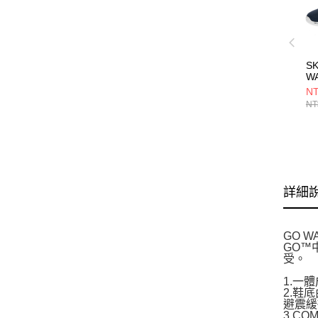
S
WA
2
NT
1
NT
詳細
GO W
GO™
受。
1.一
2.鞋
避震緩
3.C