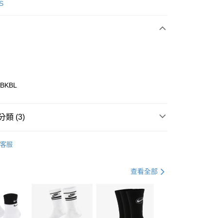
次付款
S
期付款
0 利率 每期
NT$1,196
21家銀行
庫商業銀行
第一商業銀行
業銀行
彰化商業銀行
業儲蓄銀行
台北富邦商業銀行
華商業銀行
兆豐國際商業銀行
4BKBL
小企業銀行
台中商業銀行
台灣）商業銀行
華泰商業銀行
業銀行
遠東國際商業銀行
類 (3)
業銀行
永豐商業銀行
享後付
業銀行
星展（台灣）商業銀行
ECHERS
客服
際商業銀行
中國信託商業銀行
FTEE先享後付」】
鞋類
健走鞋
天信用卡公司
先享後付是「在收到商品之後才付款」的支付方式。 讓您購物簡單
心！
休閒戶外
鞋
查看全部
：不需註冊會員、不需綁卡、不需儲值。
：只要手機號碼，簡訊認證，即可結帳。
(快速到店)
：先確認商品／服務後，再付款。
00，滿NT$1,500(含以上)免運費
EE先享後付」結帳流程】