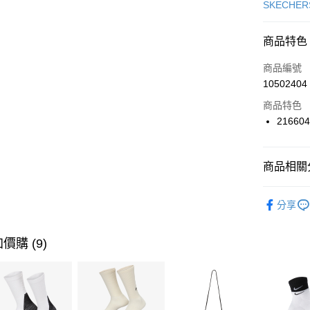
信用卡一
SKECHER
信用卡分
商品特色
3 期 
商品編號
合作金
LINE Pay
10502404
華南商
Apple Pay
上海商
商品特色
國泰世
21660
悠遊付
臺灣中
匯豐（
全盈+PAY
聯邦商
商品相關分
元大商
AFTEE先
玉山商
品牌
SK
相關說明
分享
台新國
【關於「A
男性商品
台灣樂
AFTEE
便利好安
運動類型
運送方式
價購 (9)
１．簡單
２．便利
7-11取貨
３．安心
每筆NT$1
【「AFT