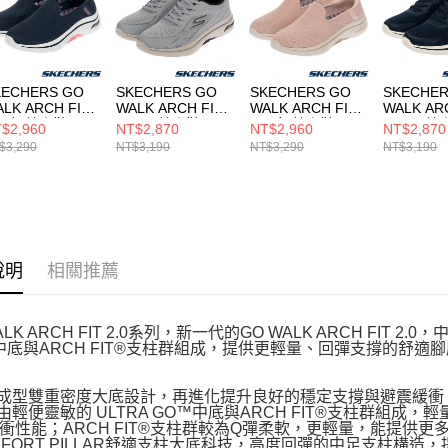
形，恩沛
動。
KECHERS GO
SKECHERS GO
SKECHERS GO
SKECHER
LK ARCH FIT
WALK ARCH FIT
WALK ARCH FIT
WALK AR
.0 女 健走鞋
2.0 男 健走鞋
2.0 女 健走鞋
2.0 男 
$2,960
NT$2,870
NT$2,960
NT$2,870
25332NVHP
216816GYBK
125332LTPK
216816B
$3,290
NT$3,190
NT$3,290
NT$3,190
說明
相關推薦
ALK ARCH FIT 2.0系列，新一代的GO WALK ARCH FIT
中底與ARCH FIT®支柱群組成，提供更輕量、回彈支撐的舒
體成型雙重密度大底設計，再進化提升良好的穩定支撐與避震緩衝
底由輕便靈敏的 ULTRA GO™中底與ARCH FIT®支柱群組成
衝性能；ARCH FIT®支柱群較為Q彈柔軟，更輕量，能提供更
OMFORT PILLAR舒適支柱大底科技，高度回彈的中足支柱構