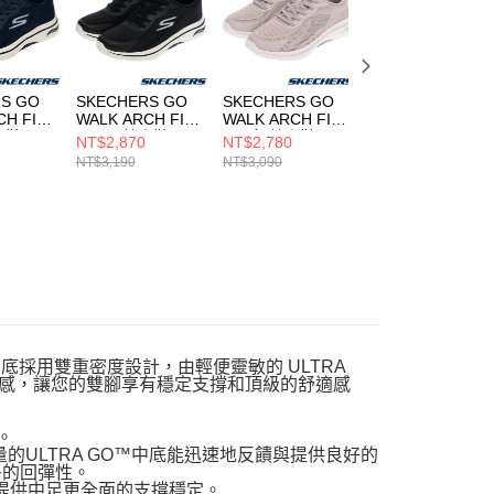
科技股份有限公司將有權停止該用戶之使用額度並採取法律行
S GO
SKECHERS GO
SKECHERS GO
SKECHERS GO
CH FIT
WALK ARCH FIT
WALK ARCH FIT
WALK ARCH FIT
健走鞋
2.0 男 健走鞋
2.0 女 健走鞋
2.0 女 健走鞋
NT$2,870
NT$2,780
NT$2,780
LU
216816BKW
125346WLVAQ
125346WBKPK
NT$3,190
NT$3,090
NT$3,090
 2.0，中底採用雙重密度設計，由輕便靈敏的 ULTRA
適腳感，讓您的雙腳享有穩定支撐和頂級的舒適感
。
，輕量的ULTRA GO™中底能迅速地反饋與提供良好的
多的回彈性。
造，提供中足更全面的支撐穩定。