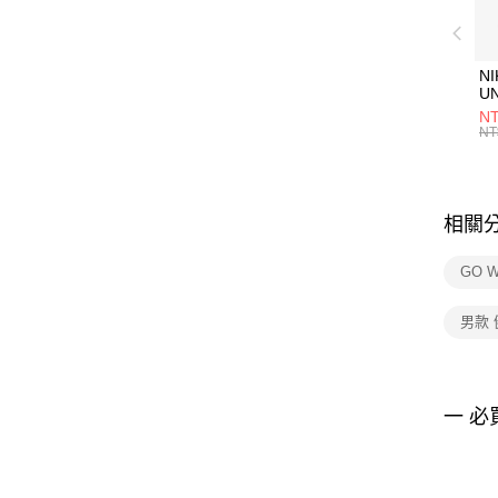
NI
U
1P
NT
統
NT
相關
GO W
男款
一 必