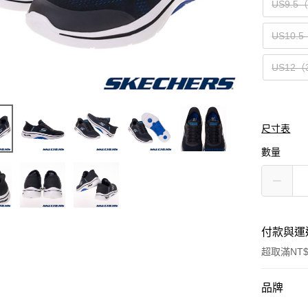
US9.5
US10.5
US12（
尺寸表
數量
付款與運
超取滿NT$
付款方式
品牌