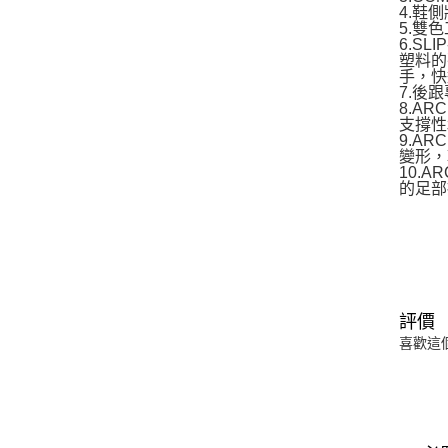
4.鞋
5.雙
6.S
塑料的
手，快
7.後
8.A
支撐性
9.A
變形，
10.
的足部
評價
喜歡這