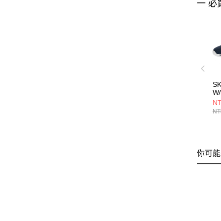
一 必
S
WA
2
NT
1
NT
你可能