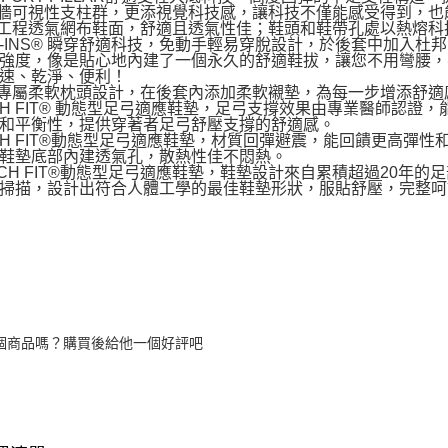
側牆可視性支柱群，更添視覺科技感，讓科技不僅能感受得到，也
色工程透氣網布鞋面，舒適且透氣性佳；鞋頭和鞋帶孔處以熱熔
LIP-INS® 瞬穿舒適科技，免動手輕易穿脫設計，於後套中加入杜
強度，像是貼心地內建了一個永久的舒適鞋拔，讓您不用彎腰，
速、乾淨、便利！
跟專屬柔軟枕頭設計，在後套內添加柔軟襯墊，為每一步增添舒
RCH FIT® 動態型足弓適應鞋墊，足弓支撐效果由專業醫師認
和平衡性，提供穿著者足弓舒壓支撐的舒適感。
RCH FIT®動態型足弓適應鞋墊，材質回彈避震，能回饋更高
鞋墊底部內建透氣孔，散熱性佳不悶熱。
ARCH FIT®動態型足弓適應鞋墊，鞋墊設計來自累積超過20年
掃描，設計出符合人體工學的最佳鞋墊形狀，服貼舒壓，完整呵
個商品嗎？購買後給他一個好評吧