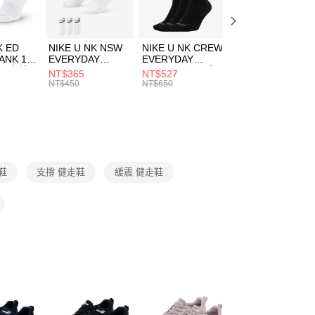
方式選擇「AFTEE先享後付」後，將跳轉至「AFTEE先享後
頁面，進行簡訊認證並確認金額後，即可完成結帳。
00，滿NT$1,500(含以上)免運費
成立數日內，您將收到繳費通知簡訊。
費通知簡訊後14天內，點擊此簡訊中的連結，可透過四大超商
市自取
K ED
NIKE U NK NSW
NIKE U NK CREW
NIKE U NK
網路銀行／等多元方式進行付款，方視為交易完成。
ANK 1P
EVERYDAY
EVERYDAY
EVERYDAY LTW
00，滿NT$1,500(含以上)免運費
：結帳手續完成當下不需立刻繳費，但若您需要取消訂單，請聯
 男 中統
ESSENTIAL CR
BBALL 3PR 男女
ANKLE 3PR 男女
NT$365
NT$527
NT$365
的店家。未經商家同意取消之訂單仍視為有效，需透過AFTEE
8104
男女 短統襪
長統襪
踝襪 SX7677010
NT$450
NT$650
NT$450
繳納相關費用。
DX5089103
DA2123010
否成功請以「AFTEE先享後付 」之結帳頁面顯示為準，若有關於
功／繳費後需取消欲退款等相關疑問，請聯繫「AFTEE先享後
援中心」
https://netprotections.freshdesk.com/support/home
項】
恩沛科技股份有限公司提供之「AFTEE先享後付」服務完成之
走鞋
支撐 健走鞋
緩震 健走鞋
依本服務之必要範圍內提供個人資料，並將交易相關給付款項請
讓予恩沛科技股份有限公司。
個人資料處理事宜，請瀏覽以下網址：
ee.tw/terms/#terms3
年的使用者請事先徵得法定代理人或監護人之同意方可使用
E先享後付」，若未經同意申辦者引起之損失，本公司不負相關責
AFTEE先享後付」時，將依據個別帳號之用戶狀況，依本公司
核予不同之上限額度；若仍有額度不足之情形，本公司將視審查
用戶進行身份認證。
一人註冊多個帳號或使用他人資訊註冊。若發現惡意使用之情