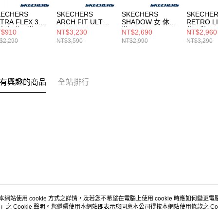
KECHERS
SKECHERS
SKECHERS
SKECHE
TRA FLEX 3.0
ARCH FIT ULTRA
SHADOW 女 休閒
RETRO L
大童 休閒鞋
FLEX
鞋 177387BLK
休閒鞋
$910
NT$3,230
NT$2,690
NT$2,960
3801LLTPK
3.0_MARTHA
104782G
$2,290
NT$3,590
NT$2,990
NT$3,290
STEWART 女 休閒
鞋 150643MVE
有興趣的商品
全站排行
本網站使用 cookie 方式之詳情，及若您不希望在電腦上使用 cookie 時應如何變更電腦的
」之 Cookie 聲明。您繼續使用本網站即表示您同意本公司得按本網站使用條款之 Coo
關於我們
客服資訊