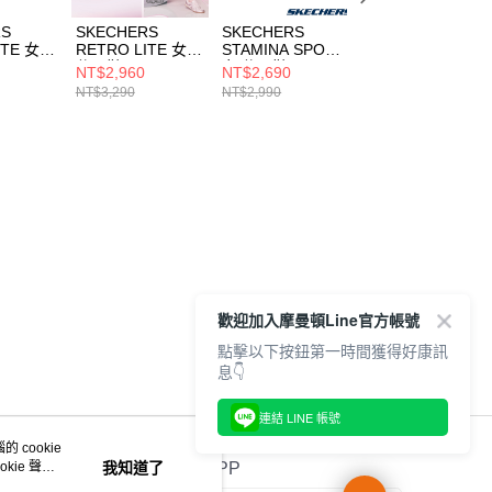
RS
SKECHERS
SKECHERS
SKECHERS
ITE 女
RETRO LITE 女
STAMINA SPORT
DLITES 女 休閒
休閒鞋
女 休閒鞋
150537WSL
NT$2,960
NT$2,690
NT$2,550
YSL
104782BLSH
150715SIL
NT$3,290
NT$2,990
NT$3,190
歡迎加入摩曼頓Line官方帳號
點擊以下按鈕第一時間獲得好康訊
息👇
連結 LINE 帳號
 cookie
kie 聲明
我知道了
官方APP