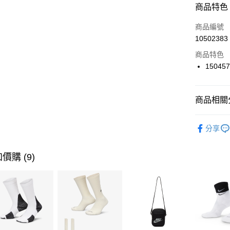
商品特色
3 期 
商品編號
合作金
LINE Pay
10502383
華南商
Apple Pay
上海商
商品特色
國泰世
15045
悠遊付
臺灣中
匯豐（
全盈+PAY
聯邦商
商品相關分
元大商
AFTEE先
玉山商
品牌
SK
相關說明
分享
台新國
【關於「A
女性商品
台灣樂
AFTEE
便利好安
運動類型
運送方式
價購 (9)
１．簡單
２．便利
促銷活動
7-11取貨
３．安心
每筆NT$1
【「AFT
宅配
１．於結帳
付」結帳
每筆NT$1
２．訂單