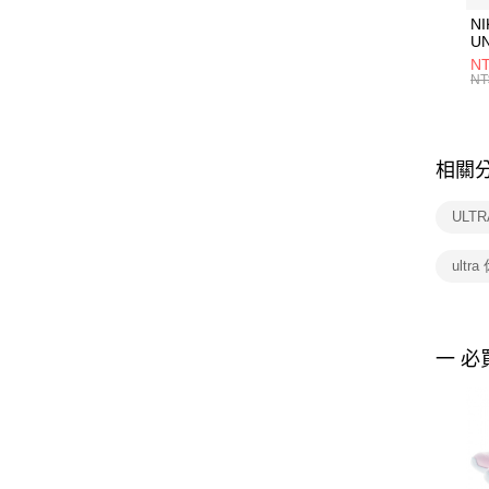
NI
U
1P
NT
統
NT
相關
ULTR
ultr
一 必