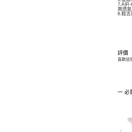
7.A
爽透氣
8.鞋
評價
喜歡這
一 必