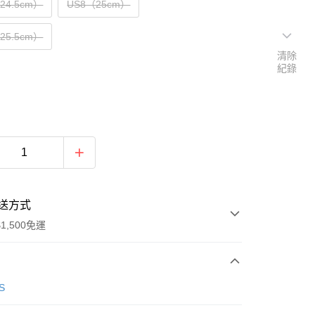
（24.5cm）
US8（25cm）
（25.5cm）
清除
紀錄
送方式
1,500免運
次付款
S
期付款