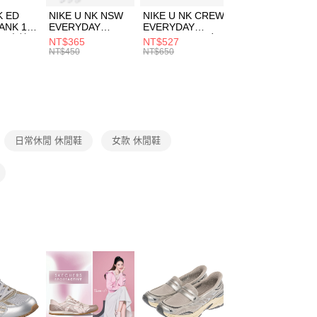
費通知簡訊後14天內，點擊此簡訊中的連結，可透過四大超商
市自取
K ED
NIKE U NK NSW
NIKE U NK CREW
NIKE U NK
網路銀行／等多元方式進行付款，方視為交易完成。
ANK 1P
EVERYDAY
EVERYDAY
EVERYDAY LTW
00，滿NT$1,500(含以上)免運費
：結帳手續完成當下不需立刻繳費，但若您需要取消訂單，請聯
 男 中統
ESSENTIAL CR
BBALL 3PR 男女
ANKLE 3PR 男女
NT$365
NT$527
NT$365
的店家。未經商家同意取消之訂單仍視為有效，需透過AFTEE
8104
男女 短統襪
長統襪
踝襪 SX7677010
NT$450
NT$650
NT$450
繳納相關費用。
DX5089103
DA2123010
否成功請以「AFTEE先享後付 」之結帳頁面顯示為準，若有關於
功／繳費後需取消欲退款等相關疑問，請聯繫「AFTEE先享後
援中心」
https://netprotections.freshdesk.com/support/home
項】
恩沛科技股份有限公司提供之「AFTEE先享後付」服務完成之
日常休閒 休閒鞋
女款 休閒鞋
依本服務之必要範圍內提供個人資料，並將交易相關給付款項請
讓予恩沛科技股份有限公司。
個人資料處理事宜，請瀏覽以下網址：
ee.tw/terms/#terms3
年的使用者請事先徵得法定代理人或監護人之同意方可使用
E先享後付」，若未經同意申辦者引起之損失，本公司不負相關責
AFTEE先享後付」時，將依據個別帳號之用戶狀況，依本公司
核予不同之上限額度；若仍有額度不足之情形，本公司將視審查
用戶進行身份認證。
一人註冊多個帳號或使用他人資訊註冊。若發現惡意使用之情
科技股份有限公司將有權停止該用戶之使用額度並採取法律行