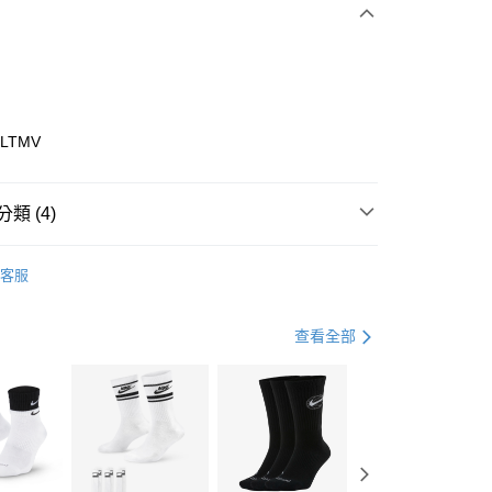
0 利率 每期
NT$1,063
21家銀行
庫商業銀行
第一商業銀行
業銀行
彰化商業銀行
業儲蓄銀行
台北富邦商業銀行
華商業銀行
兆豐國際商業銀行
7LTMV
小企業銀行
台中商業銀行
台灣）商業銀行
華泰商業銀行
業銀行
遠東國際商業銀行
類 (4)
業銀行
永豐商業銀行
享後付
業銀行
星展（台灣）商業銀行
ECHERS
客服
際商業銀行
中國信託商業銀行
FTEE先享後付」】
鞋類
休閒鞋
天信用卡公司
先享後付是「在收到商品之後才付款」的支付方式。 讓您購物簡單
心！
休閒戶外
鞋
查看全部
：不需註冊會員、不需綁卡、不需儲值。
：只要手機號碼，簡訊認證，即可結帳。
春日輕出走｜休閒鞋 4折起
(快速到店)
：先確認商品／服務後，再付款。
00，滿NT$1,500(含以上)免運費
EE先享後付」結帳流程】
方式選擇「AFTEE先享後付」後，將跳轉至「AFTEE先享後
頁面，進行簡訊認證並確認金額後，即可完成結帳。
00，滿NT$1,500(含以上)免運費
成立數日內，您將收到繳費通知簡訊。