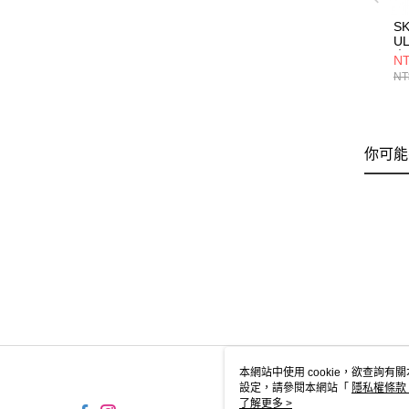
S
UL
中
NT
30
NT
你可能
本網站中使用 cookie，欲查詢有關
設定，請參閱本網站「
隱私權條款
使用 cookie。
了解更多 >