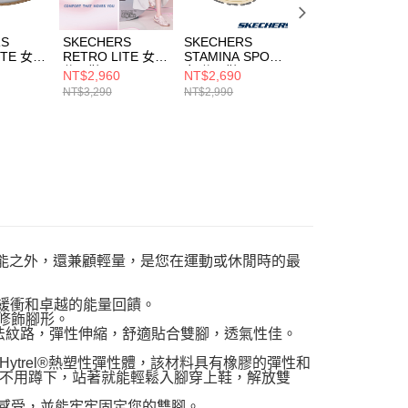
RS
SKECHERS
SKECHERS
SKECHERS
ITE 女
RETRO LITE 女
STAMINA SPORT
DLITES 女 休閒
休閒鞋
女 休閒鞋
150537WSL
NT$2,960
NT$2,690
NT$2,550
YSL
104782BLSH
150715SIL
NT$3,290
NT$2,990
NT$3,190
緩衝性能之外，還兼顧輕量，是您在運動或休閒時的最
避震緩衝和卓越的能量回饋。
修飾腳形。
同織法紋路，彈性伸縮，舒適貼合雙腳，透氣性佳。
邦Hytrel®熱塑性彈性體，該材料具有橡膠的彈性和
不用蹲下，站著就能輕鬆入腳穿上鞋，解放雙
適感受，並能牢牢固定您的雙腳。