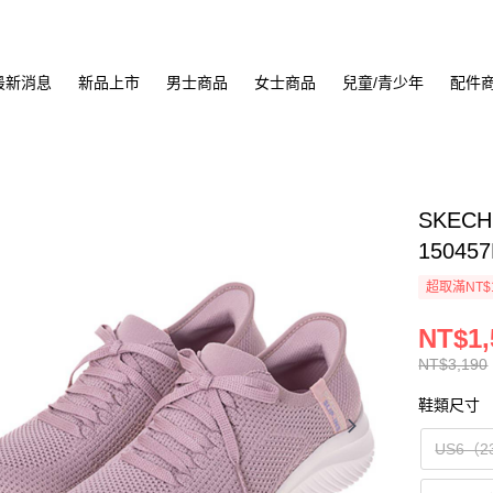
最新消息
新品上市
男士商品
女士商品
兒童/青少年
配件
SKECH
15045
超取滿NT$
NT$1,
NT$3,190
鞋類尺寸
US6（2