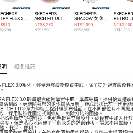
KECHERS
SKECHERS
SKECHERS
SKECHE
TRA FLEX 3.0
ARCH FIT ULTRA
SHADOW 女 休閒
RETRO L
大童 休閒鞋
FLEX
鞋 177387BLK
休閒鞋
$910
NT$3,230
NT$2,690
NT$2,960
3801LLTPK
3.0_MARTHA
104782G
$2,290
NT$3,590
NT$2,990
NT$3,290
STEWART 女 休閒
鞋 150643MVE
說明
相關推薦
RA FLEX 3.0系列，輕量避震緩衝厚實中底，除了提升避震
。
LTRA FLEX 3.0 輕量避震緩衝厚實中底，厚底結構，提供優質
底靈活刻紋，更能隨著您的步伐靈活反應；鞋底形狀比前一代更能
STRETCH FIT®彈力伸縮工程針織網布鞋面，在不同部位有不
入款，採用裝飾性固定式蝴蝶結，免除打結的困擾。
LIP-INS® 瞬穿舒適科技，免動手輕易穿脫設計，於後套中加入杜
強度，像是貼心地內建了一個永久的舒適鞋拔，讓您不用彎腰，
速、乾淨、便利！
跟專屬柔軟枕頭設計，在後套內添加柔軟襯墊，為每一步增添舒