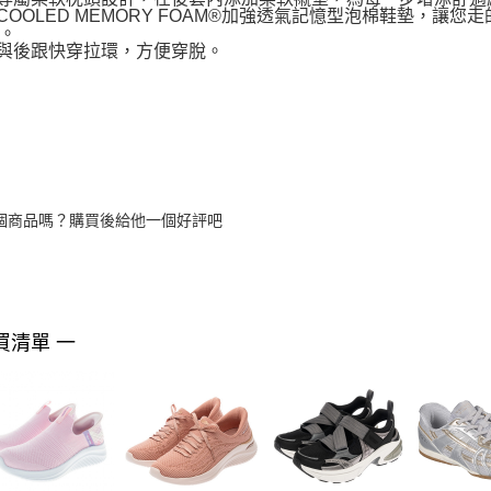
IR-COOLED MEMORY FOAM®加強透氣記憶型泡棉鞋墊
。
舌與後跟快穿拉環，方便穿脫。
個商品嗎？購買後給他一個好評吧
買清單 一