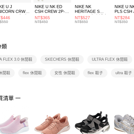
３．收到繳
付款後門
KE U J
NIKE U NK ED
NIKE NK
NIKE U N
／ATM／
NICORN CRW
CSH CREW 2P-
HERITAGE S
PLS CSH 
每筆NT$1
※ 請注意
R -160 男女 中
144 EMBRDY 男
SMIT 男女 側背包
144 DBL
$446
NT$365
NT$527
NT$284
絡購買商品
襪 FZ3393100
女 短統襪
BA5871010
襪 DH405
$550
NT$450
NT$650
NT$350
先享後付
FZ3073133
※ 交易是
是否繳費成
付客戶支
分類
【注意事
１．透過由
A FLEX 3.0 休閒鞋
SKECHERS 休閒鞋
ULTRA FLEX 休閒鞋
交易，需
求債權轉
２．關於
a 休閒鞋
flex 休閒鞋
女性 休閒鞋
flex 鞋子
ultra 鞋子
https://aft
３．未成
「AFTE
任。
買清單 一
４．使用「
即時審查
結果請求
５．嚴禁
形，恩沛
動。