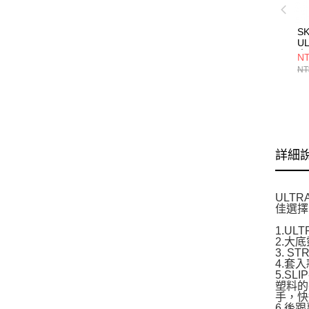
S
UL
中
NT
30
NT
詳細
ULT
佳選擇
1.U
2.大
3. 
4.套
5.S
塑料的
手，快
6.後