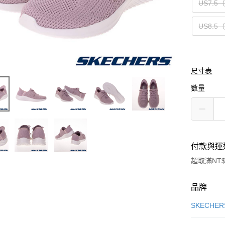
US7.5
US8.5
尺寸表
數量
付款與運
超取滿NT$
付款方式
品牌
信用卡一
SKECHER
信用卡分