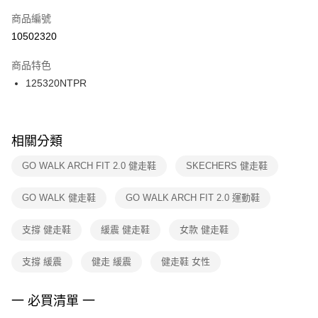
商品編號
宅配
【「AFTEE先享後付」結帳流程】
１．於結帳方式選擇「AFTEE先享後付」後，將跳轉至「AFTEE先享後付」
10502320
每筆NT$100，滿NT$1,500(含以上)免運費
結帳頁面，進行簡訊認證並確認金額後，即可完成結帳。
２．訂單成立數日內，您將收到繳費通知簡訊。
商品特色
付款後門市自取
３．收到繳費通知簡訊後14天內，點擊此簡訊中的連結，可透過四大超商／
125320NTPR
每筆NT$100，滿NT$1,500(含以上)免運費
ATM／網路銀行／等多元方式進行付款，方視為交易完成。
※ 請注意：結帳手續完成當下不需立刻繳費，但若您需要取消訂單，請聯絡
購買商品的店家。未經商家同意取消之訂單仍視為有效，需透過AFTEE先享
後付繳納相關費用。
※ 交易是否成功請以「AFTEE先享後付 」之結帳頁面顯示為準，若有關於
相關分類
是否繳費成功／繳費後需取消欲退款等相關疑問，請聯繫「AFTEE先享後付
客戶支援中心」
https://netprotections.freshdesk.com/support/home
GO WALK ARCH FIT 2.0 健走鞋
SKECHERS 健走鞋
【注意事項】
GO WALK 健走鞋
GO WALK ARCH FIT 2.0 運動鞋
１．透過由恩沛科技股份有限公司提供之「AFTEE先享後付」服務完成之交
易，需依本服務之必要範圍內提供個人資料，並將交易相關給付款項請求債
權轉讓予恩沛科技股份有限公司。
支撐 健走鞋
緩震 健走鞋
女款 健走鞋
２．關於個人資料處理事宜，請瀏覽以下網址：
https://aftee.tw/terms/#terms3
支撐 緩震
健走 緩震
健走鞋 女性
３．未成年的使用者請事先徵得法定代理人或監護人之同意方可使用
「AFTEE先享後付」，若未經同意申辦者引起之損失，本公司不負相關責
任。
一 必買清單 一
４．使用「AFTEE先享後付」時，將依據個別帳號之用戶狀況，依本公司即
時審查核予不同之上限額度；若仍有額度不足之情形，本公司將視審查結果