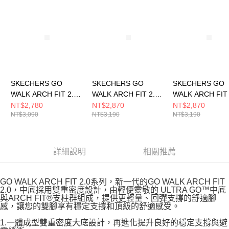
請求用戶進行身份認證。
５．嚴禁一人註冊多個帳號或使用他人資訊註冊。若發現惡意使用之情形，
恩沛科技股份有限公司將有權停止該用戶之使用額度並採取法律行動。
SKECHERS GO
SKECHERS GO
SKECHERS GO
WALK ARCH FIT 2.0
WALK ARCH FIT 2.0
WALK ARCH FIT 
女 健走鞋
男 健走鞋
男 健走鞋 21681
NT$2,780
NT$2,870
NT$2,870
NT$3,090
NT$3,190
NT$3,190
125346WLVAQ
216816GYBK
詳細說明
相關推薦
GO WALK ARCH FIT 2.0系列，新一代的GO WALK ARCH FIT
2.0，中底採用雙重密度設計，由輕便靈敏的 ULTRA GO™中底
與ARCH FIT®支柱群組成，提供更輕量、回彈支撐的舒適腳
感，讓您的雙腳享有穩定支撐和頂級的舒適感受。
1.一體成型雙重密度大底設計，再進化提升良好的穩定支撐與避