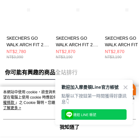
SKECHERS GO
SKECHERS GO
SKECHERS GO
WALK ARCH FIT 2.0
WALK ARCH FIT 2.0
WALK ARCH FIT 
女 健走鞋
男 健走鞋
男 健走鞋 21681
NT$2,780
NT$2,870
NT$2,870
NT$3,090
NT$3,190
NT$3,190
125346WLVAQ
216816GYBK
你可能有興趣的商品
全站排行
歡迎加入摩曼頓Line官方帳號
本網站中使用 cookie，欲查詢有關本網站使用 cookie 方式之詳情，及若您不希
點擊以下按鈕第一時間獲得好康訊
熱門標籤
望在電腦上使用 cookie 時應如何變更電腦的 cookie 設定，請參閱本網站「
隱私
息👇
權條款
」之 Cookie 聲明。您繼續使用本網站即表示您同意本公司得按本網站使
用條款之 Cookie 聲明使用 cookie。
了解更多 >
連結 LINE 帳號
我知道了