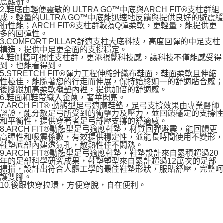
震緩衝。
2.鞋底由輕便靈敏的 ULTRA GO™中底與ARCH FIT®支柱群組
成，輕量的ULTRA GO™中底能迅速地反饋與提供良好的避震緩
衝性能；ARCH FIT®支柱群較為Q彈柔軟，更輕量，能提供更
多的回彈性。
3.COMFORT PILLAR舒適支柱大底科技，高度回彈的中足支柱
構造，提供中足更全面的支撐穩定。
4.鞋側牆可視性支柱群，更添視覺科技感，讓科技不僅能感受得
到，也能看得到。
5.STRETCH FIT®彈力工程伸縮針織布鞋面，鞋面柔軟且伸縮
性極佳，能隨著您的行走而伸展，保持始終如一的舒適貼合感；
後腳跟加高柔軟襯墊內裡，提供加倍的舒適感。
6.鞋面和鞋帶織入金蔥，奢華閃亮。
7.ARCH FIT® 動態型足弓適應鞋墊，足弓支撐效果由專業醫師
認證，能分散足弓所受到的衝擊力及壓力，並回饋穩定的支撐性
和平衡性，提供穿著者足弓舒壓支撐的舒適感。
8.ARCH FIT®動態型足弓適應鞋墊，材質回彈避震，能回饋更
高彈性和吸震係數，有效提供穩定性，並能長時間使用不變形，
鞋墊底部內建透氣孔，散熱性佳不悶熱。
9.ARCH FIT®動態型足弓適應鞋墊，鞋墊設計來自累積超過20
年的足部科學研究成果，鞋墊塑型來自累計超過12萬次的足部
掃描，設計出符合人體工學的最佳鞋墊形狀，服貼舒壓，完整呵
護雙腳。
10.後跟快穿拉環，方便穿脫，自在便利。