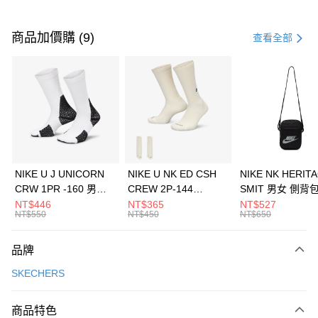
付款方式
信用卡一次付款
商品加價購 (9)
查看全部
信用卡分期付款
3 期 0 利率 每期
NT$1,030
21家銀行
合作金庫商業銀行
第一商業銀行
LINE Pay
華南商業銀行
彰化商業銀行
Apple Pay
上海商業儲蓄銀行
台北富邦商業銀行
國泰世華商業銀行
兆豐國際商業銀行
悠遊付
臺灣中小企業銀行
台中商業銀行
NIKE U J UNICORN
NIKE U NK ED CSH
NIKE NK HERIT
匯豐（台灣）商業銀行
華泰商業銀行
CRW 1PR -160 男女
CREW 2P-144
SMIT 男女 側背
全盈+PAY
聯邦商業銀行
遠東國際商業銀行
中統襪 FZ3393100
EMBRDY 男女 短統襪
BA5871010
NT$446
NT$365
NT$527
元大商業銀行
永豐商業銀行
NT$550
NT$450
NT$650
AFTEE先享後付
FZ3073133
玉山商業銀行
星展（台灣）商業銀行
相關說明
台新國際商業銀行
中國信託商業銀行
品牌
【關於「AFTEE先享後付」】
台灣樂天信用卡公司
AFTEE先享後付是「在收到商品之後才付款」的支付方式。 讓您購物簡單
運送方式
SKECHERS
便利好安心！
１．簡單：不需註冊會員、不需綁卡、不需儲值。
7-11取貨(快速到店)
２．便利：只要手機號碼，簡訊認證，即可結帳。
商品特色
每筆NT$100，滿NT$1,500(含以上)免運費
３．安心：先確認商品／服務後，再付款。