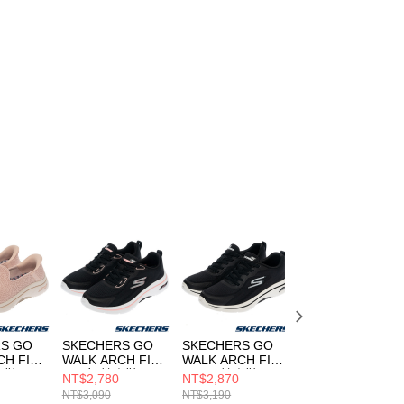
S GO
SKECHERS GO
SKECHERS GO
SKECHERS GO
CH FIT
WALK ARCH FIT
WALK ARCH FIT
WALK ARCH FIT
健走鞋
2.0 女 健走鞋
2.0 男 健走鞋
2.0 男 健走鞋
NT$2,780
NT$2,870
NT$2,870
TPK
125346WBKPK
216816BKW
216816GYBK
NT$3,090
NT$3,190
NT$3,190