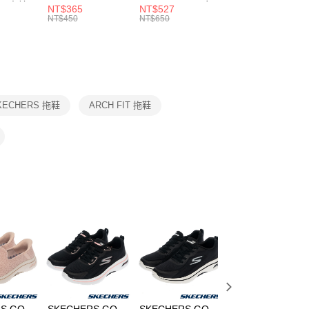
 男 中統
ESSENTIAL CR
BBALL 3PR 男女
ANKLE 3PR 男女
NT$365
NT$527
NT$365
的店家。未經商家同意取消之訂單仍視為有效，需透過AFTEE
8104
男女 短統襪
長統襪
踝襪 SX7677010
NT$450
NT$650
NT$450
繳納相關費用。
DX5089103
DA2123010
否成功請以「AFTEE先享後付 」之結帳頁面顯示為準，若有關於
功／繳費後需取消欲退款等相關疑問，請聯繫「AFTEE先享後
援中心」
https://netprotections.freshdesk.com/support/home
項】
恩沛科技股份有限公司提供之「AFTEE先享後付」服務完成之
KECHERS 拖鞋
ARCH FIT 拖鞋
依本服務之必要範圍內提供個人資料，並將交易相關給付款項請
讓予恩沛科技股份有限公司。
個人資料處理事宜，請瀏覽以下網址：
ee.tw/terms/#terms3
年的使用者請事先徵得法定代理人或監護人之同意方可使用
E先享後付」，若未經同意申辦者引起之損失，本公司不負相關責
AFTEE先享後付」時，將依據個別帳號之用戶狀況，依本公司
核予不同之上限額度；若仍有額度不足之情形，本公司將視審查
用戶進行身份認證。
一人註冊多個帳號或使用他人資訊註冊。若發現惡意使用之情
科技股份有限公司將有權停止該用戶之使用額度並採取法律行
S GO
SKECHERS GO
SKECHERS GO
SKECHERS GO