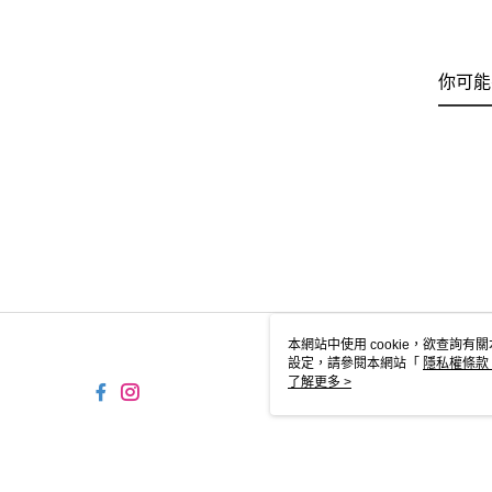
你可能
本網站中使用 cookie，欲查詢有關
設定，請參閱本網站「
隱私權條款
使用 cookie。
了解更多 >