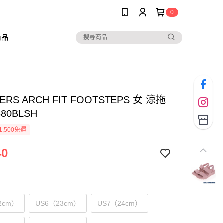
0
商品
ERS ARCH FIT FOOTSTEPS 女 涼拖
380BLSH
1,500免運
40
2cm）
US6（23cm）
US7（24cm）