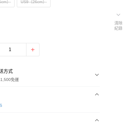
5cm）
US9（26cm）
清除
紀錄
送方式
1,500免運
次付款
S
期付款
0 利率 每期
NT$496
21家銀行