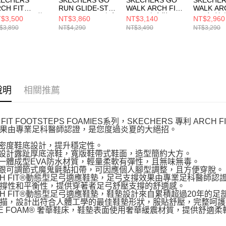
CH FIT
RUN GLIDE-STEP
WALK ARCH FIT
WALK AR
ROSSER 男 休
ARCH FIT 男 跑步
2.0 男 跑步鞋
2.0 女 
$3,500
NT$3,860
NT$3,140
NT$2,960
鞋 205347BLK
鞋 221120GRY
216653WMLT
125332L
$3,890
NT$4,290
NT$3,490
NT$3,290
說明
相關推薦
 FIT FOOTSTEPS FOAMIES系列，SKECHERS 專利 
果由專業足科醫師認證，是您度過炎夏的大絕招。
重密度鞋底設計，提升穩定性。
色設計露趾厚底涼鞋，寬版鞋帶式鞋面，造型簡約大方。
乎一體成型EVA防水材質，輕量柔軟有彈性，且無味無毒。
後跟可調節式魔鬼氈黏扣帶，可因應個人腳型調整，且方便穿脫。
RCH FIT®動態型足弓適應鞋墊，足弓支撐效果由專業足科醫
撐性和平衡性，提供穿著者足弓舒壓支撐的舒適感。
RCH FIT®動態型足弓適應鞋墊，鞋墊設計來自累積超過20年
描，設計出符合人體工學的最佳鞋墊形狀，服貼舒壓，完整呵護
UXE FOAM® 奢華鞋床，鞋墊表面使用奢華緩震材質，提供舒適