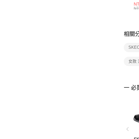
1P
NT
統
NT
相關
SKE
女款
一 必
S