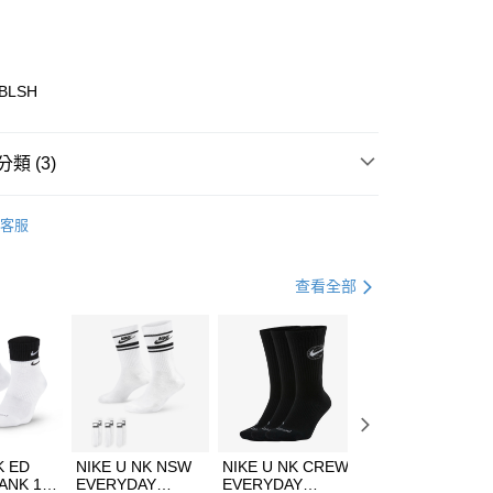
庫商業銀行
第一商業銀行
業銀行
彰化商業銀行
業儲蓄銀行
台北富邦商業銀行
華商業銀行
兆豐國際商業銀行
0BLSH
小企業銀行
台中商業銀行
台灣）商業銀行
華泰商業銀行
業銀行
遠東國際商業銀行
類 (3)
業銀行
永豐商業銀行
享後付
業銀行
星展（台灣）商業銀行
ECHERS
客服
際商業銀行
中國信託商業銀行
FTEE先享後付」】
鞋類
休閒鞋
天信用卡公司
先享後付是「在收到商品之後才付款」的支付方式。 讓您購物簡單
心！
休閒戶外
鞋
查看全部
：不需註冊會員、不需綁卡、不需儲值。
：只要手機號碼，簡訊認證，即可結帳。
(快速到店)
：先確認商品／服務後，再付款。
00，滿NT$1,500(含以上)免運費
EE先享後付」結帳流程】
方式選擇「AFTEE先享後付」後，將跳轉至「AFTEE先享後
頁面，進行簡訊認證並確認金額後，即可完成結帳。
00，滿NT$1,500(含以上)免運費
成立數日內，您將收到繳費通知簡訊。
費通知簡訊後14天內，點擊此簡訊中的連結，可透過四大超商
市自取
K ED
NIKE U NK NSW
NIKE U NK CREW
NIKE U NK
網路銀行／等多元方式進行付款，方視為交易完成。
ANK 1P
EVERYDAY
EVERYDAY
EVERYDAY LTW
00，滿NT$1,500(含以上)免運費
：結帳手續完成當下不需立刻繳費，但若您需要取消訂單，請聯