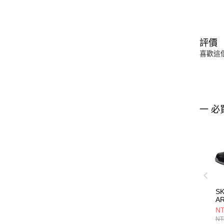
評價
喜歡這
一 必
S
AR
C
NT
閒
NT