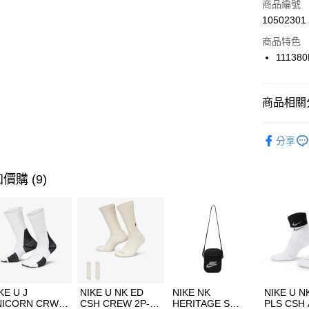
商品編號
合作金
LINE Pay
10502301
華南商
Apple Pay
上海商
商品特色
國泰世
11138
悠遊付
臺灣中
匯豐（
全盈+PAY
聯邦商
商品相關分
元大商
AFTEE先
玉山商
品牌
SK
相關說明
分享
台新國
【關於「A
女性商品
台灣樂
AFTEE
便利好安
運動類型
運送方式
價購 (9)
１．簡單
２．便利
7-11取貨
３．安心
每筆NT$1
【「AFT
宅配
１．於結帳
付」結帳
每筆NT$1
２．訂單
３．收到繳
付款後門
KE U J
NIKE U NK ED
NIKE NK
NIKE U N
／ATM／
NICORN CRW
CSH CREW 2P-
HERITAGE S
PLS CSH 
每筆NT$1
※ 請注意