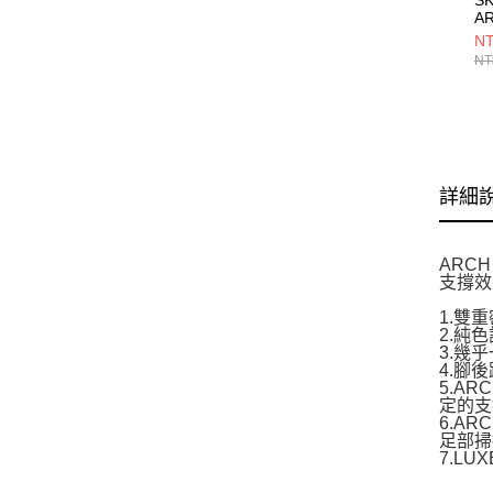
AR
C
NT
閒
NT
詳細
ARCH
支撐效
1.雙
2.純
3.幾
4.腳
5.A
定的支
6.A
足部掃
7.L