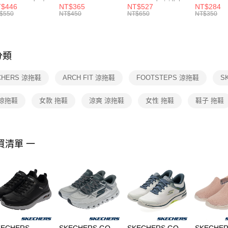
R -160 男女 中
144 EMBRDY 男
SMIT 男女 側背包
144 DBL
$446
NT$365
NT$527
NT$284
絡購買商品
襪 FZ3393100
女 短統襪
BA5871010
襪 DH405
$550
NT$450
NT$650
NT$350
先享後付
FZ3073133
※ 交易是
是否繳費成
付客戶支
分類
【注意事
１．透過由
CHERS 涼拖鞋
ARCH FIT 涼拖鞋
FOOTSTEPS 涼拖鞋
S
交易，需
求債權轉
２．關於
 涼拖鞋
女款 拖鞋
涼爽 涼拖鞋
女性 拖鞋
鞋子 拖鞋
https://aft
３．未成
「AFTE
任。
買清單 一
４．使用「
即時審查
結果請求
５．嚴禁
形，恩沛
動。
KECHERS
SKECHERS GO
SKECHERS GO
SKECHER