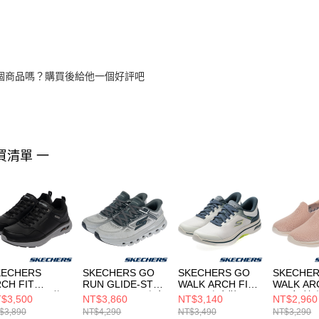
個商品嗎？購買後給他一個好評吧
買清單 一
KECHERS
SKECHERS GO
SKECHERS GO
SKECHER
CH FIT
RUN GLIDE-STEP
WALK ARCH FIT
WALK AR
ROSSER 男 休
ARCH FIT 男 跑步
2.0 男 跑步鞋
2.0 女 
$3,500
NT$3,860
NT$3,140
NT$2,960
鞋 205347BLK
鞋 221120GRY
216653WMLT
125332L
$3,890
NT$4,290
NT$3,490
NT$3,290