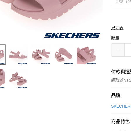
US8（2
尺寸表
數量
付款與運
超取滿NT$
付款方式
品牌
信用卡一
SKECHER
信用卡分
商品特色
3 期 