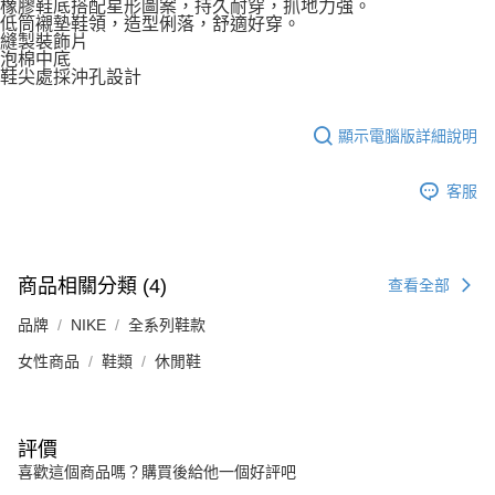
橡膠鞋底搭配星形圖案，持久耐穿，抓地力強。
低筒襯墊鞋領，造型俐落，舒適好穿。
縫製裝飾片
泡棉中底
鞋尖處採沖孔設計
顯示電腦版詳細說明
客服
商品相關分類 (4)
查看全部
品牌
NIKE
全系列鞋款
女性商品
鞋類
休閒鞋
評價
喜歡這個商品嗎？購買後給他一個好評吧