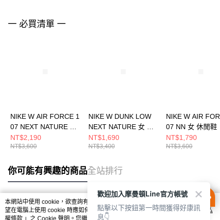
一 必買清單 一
NIKE W AIR FORCE 1
NIKE W DUNK LOW
NIKE W AIR FOR
07 NEXT NATURE 女
NEXT NATURE 女 休
07 NN 女 休閒鞋
休閒鞋 DC9486109
閒鞋 白 DD1873108
FZ6768100
NT$2,190
NT$1,690
NT$1,790
NT$3,600
NT$3,400
NT$3,600
你可能有興趣的商品
全站排行
歡迎加入摩曼頓Line官方帳號
本網站中使用 cookie，欲查詢有關本網站使用 cookie 方式之詳情，及若您不希
點擊以下按鈕第一時間獲得好康訊
熱門標籤
望在電腦上使用 cookie 時應如何變更電腦的 cookie 設定，請參閱本網站「
隱私
息👇
權條款
」之 Cookie 聲明。您繼續使用本網站即表示您同意本公司得按本網站使