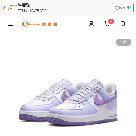
摩曼頓
開啟APP
立刻使用官方APP
0
1
/
8