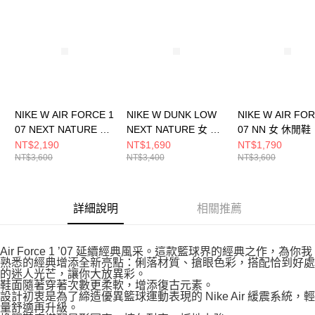
請求用戶進行身份認證。
５．嚴禁一人註冊多個帳號或使用他人資訊註冊。若發現惡意使用之情形，
恩沛科技股份有限公司將有權停止該用戶之使用額度並採取法律行動。
NIKE W AIR FORCE 1
NIKE W DUNK LOW
NIKE W AIR FOR
07 NEXT NATURE 女
NEXT NATURE 女 休
07 NN 女 休閒鞋
休閒鞋 DC9486109
閒鞋 白 DD1873108
FZ6768100
NT$2,190
NT$1,690
NT$1,790
NT$3,600
NT$3,400
NT$3,600
詳細說明
相關推薦
Air Force 1 ’07 延續經典風采。這款籃球界的經典之作，為你我
熟悉的經典增添全新亮點：俐落材質、搶眼色彩，搭配恰到好處
的迷人光芒，讓你大放異彩。
鞋面隨著穿著次數更柔軟，增添復古元素。
設計初衷是為了締造優異籃球運動表現的 Nike Air 緩震系統，輕
量舒適再升級。