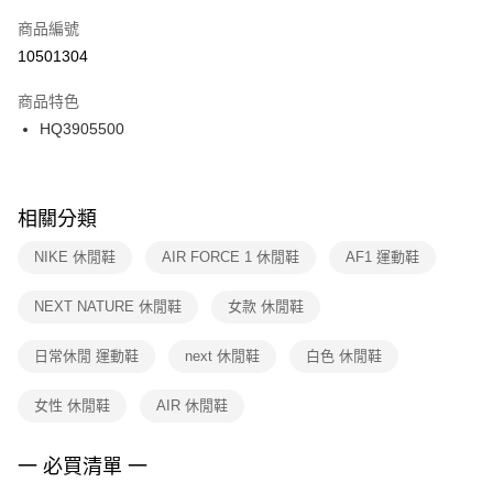
商品編號
宅配
【「AFTEE先享後付」結帳流程】
１．於結帳方式選擇「AFTEE先享後付」後，將跳轉至「AFTEE先享後付」
10501304
每筆NT$100，滿NT$1,500(含以上)免運費
結帳頁面，進行簡訊認證並確認金額後，即可完成結帳。
２．訂單成立數日內，您將收到繳費通知簡訊。
商品特色
付款後門市自取
３．收到繳費通知簡訊後14天內，點擊此簡訊中的連結，可透過四大超商／
HQ3905500
每筆NT$100，滿NT$1,500(含以上)免運費
ATM／網路銀行／等多元方式進行付款，方視為交易完成。
※ 請注意：結帳手續完成當下不需立刻繳費，但若您需要取消訂單，請聯絡
購買商品的店家。未經商家同意取消之訂單仍視為有效，需透過AFTEE先享
後付繳納相關費用。
※ 交易是否成功請以「AFTEE先享後付 」之結帳頁面顯示為準，若有關於
相關分類
是否繳費成功／繳費後需取消欲退款等相關疑問，請聯繫「AFTEE先享後付
客戶支援中心」
https://netprotections.freshdesk.com/support/home
NIKE 休閒鞋
AIR FORCE 1 休閒鞋
AF1 運動鞋
【注意事項】
NEXT NATURE 休閒鞋
女款 休閒鞋
１．透過由恩沛科技股份有限公司提供之「AFTEE先享後付」服務完成之交
易，需依本服務之必要範圍內提供個人資料，並將交易相關給付款項請求債
權轉讓予恩沛科技股份有限公司。
日常休閒 運動鞋
next 休閒鞋
白色 休閒鞋
２．關於個人資料處理事宜，請瀏覽以下網址：
https://aftee.tw/terms/#terms3
女性 休閒鞋
AIR 休閒鞋
３．未成年的使用者請事先徵得法定代理人或監護人之同意方可使用
「AFTEE先享後付」，若未經同意申辦者引起之損失，本公司不負相關責
任。
一 必買清單 一
４．使用「AFTEE先享後付」時，將依據個別帳號之用戶狀況，依本公司即
時審查核予不同之上限額度；若仍有額度不足之情形，本公司將視審查結果