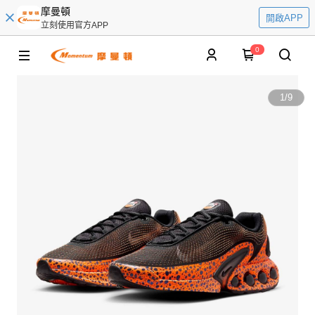
摩曼頓
開啟APP
立刻使用官方APP
0
1
/
9