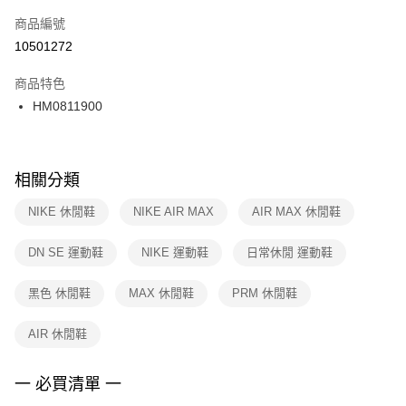
商品編號
宅配
【「AFTEE先享後付」結帳流程】
１．於結帳方式選擇「AFTEE先享後付」後，將跳轉至「AFTEE先享後付」
10501272
每筆NT$100，滿NT$1,500(含以上)免運費
結帳頁面，進行簡訊認證並確認金額後，即可完成結帳。
２．訂單成立數日內，您將收到繳費通知簡訊。
商品特色
付款後門市自取
３．收到繳費通知簡訊後14天內，點擊此簡訊中的連結，可透過四大超商／
HM0811900
每筆NT$100，滿NT$1,500(含以上)免運費
ATM／網路銀行／等多元方式進行付款，方視為交易完成。
※ 請注意：結帳手續完成當下不需立刻繳費，但若您需要取消訂單，請聯絡
購買商品的店家。未經商家同意取消之訂單仍視為有效，需透過AFTEE先享
後付繳納相關費用。
※ 交易是否成功請以「AFTEE先享後付 」之結帳頁面顯示為準，若有關於
相關分類
是否繳費成功／繳費後需取消欲退款等相關疑問，請聯繫「AFTEE先享後付
客戶支援中心」
https://netprotections.freshdesk.com/support/home
NIKE 休閒鞋
NIKE AIR MAX
AIR MAX 休閒鞋
【注意事項】
DN SE 運動鞋
NIKE 運動鞋
日常休閒 運動鞋
１．透過由恩沛科技股份有限公司提供之「AFTEE先享後付」服務完成之交
易，需依本服務之必要範圍內提供個人資料，並將交易相關給付款項請求債
權轉讓予恩沛科技股份有限公司。
黑色 休閒鞋
MAX 休閒鞋
PRM 休閒鞋
２．關於個人資料處理事宜，請瀏覽以下網址：
https://aftee.tw/terms/#terms3
AIR 休閒鞋
３．未成年的使用者請事先徵得法定代理人或監護人之同意方可使用
「AFTEE先享後付」，若未經同意申辦者引起之損失，本公司不負相關責
任。
一 必買清單 一
４．使用「AFTEE先享後付」時，將依據個別帳號之用戶狀況，依本公司即
時審查核予不同之上限額度；若仍有額度不足之情形，本公司將視審查結果