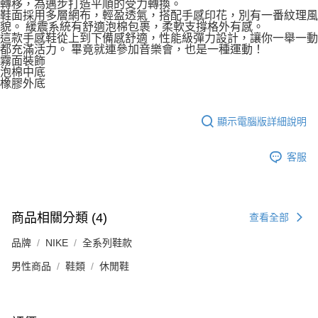
轉移，為邁步打造平順的受力轉換。
鞋面採用多層網布，輕盈透氣，搭配手感印花，別有一番紋理風
貌。 緩震系統有舒適泡棉包裹，柔軟支撐格外有感。
這款手感鞋從上到下備感舒適，性能級彈力設計，讓你一舉一動
都充滿活力。 畢竟就連參加音樂會，也是一種運動！
霧面裝飾
泡棉中底
橡膠外底
顯示電腦版詳細說明
客服
商品相關分類 (4)
查看全部
品牌
NIKE
全系列鞋款
男性商品
鞋類
休閒鞋