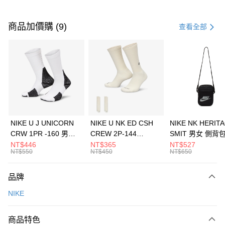
付款方式
信用卡一次付款
商品加價購 (9)
查看全部
信用卡分期付款
3 期 0 利率 每期
NT$1,800
21家銀行
合作金庫商業銀行
第一商業銀行
LINE Pay
華南商業銀行
彰化商業銀行
Apple Pay
上海商業儲蓄銀行
台北富邦商業銀行
國泰世華商業銀行
兆豐國際商業銀行
悠遊付
臺灣中小企業銀行
台中商業銀行
NIKE U J UNICORN
NIKE U NK ED CSH
NIKE NK HERIT
匯豐（台灣）商業銀行
華泰商業銀行
CRW 1PR -160 男女
CREW 2P-144
SMIT 男女 側背
全盈+PAY
聯邦商業銀行
遠東國際商業銀行
中統襪 FZ3393100
EMBRDY 男女 短統襪
BA5871010
NT$446
NT$365
NT$527
元大商業銀行
永豐商業銀行
NT$550
NT$450
NT$650
AFTEE先享後付
FZ3073133
玉山商業銀行
星展（台灣）商業銀行
相關說明
台新國際商業銀行
中國信託商業銀行
品牌
【關於「AFTEE先享後付」】
台灣樂天信用卡公司
AFTEE先享後付是「在收到商品之後才付款」的支付方式。 讓您購物簡單
運送方式
NIKE
便利好安心！
１．簡單：不需註冊會員、不需綁卡、不需儲值。
7-11取貨(快速到店)
２．便利：只要手機號碼，簡訊認證，即可結帳。
商品特色
每筆NT$100，滿NT$1,500(含以上)免運費
３．安心：先確認商品／服務後，再付款。