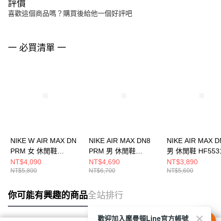
評價
喜歡這個商品嗎？購買後給他一個好評吧
一 必買清單 一
NIKE W AIR MAX DN
NIKE AIR MAX DN8
NIKE AIR MAX D
PRM 女 休閒鞋
PRM 男 休閒鞋
男 休閒鞋 HF553
HQ0013001
HV8476200
NT$4,090
NT$4,690
NT$3,890
NT$5,800
NT$6,700
NT$5,600
你可能有興趣的商品
全站排行
歡迎加入摩曼頓Line官方帳號