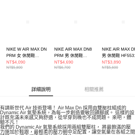
請求用戶進行身份認證。
５．嚴禁一人註冊多個帳號或使用他人資訊註冊。若發現惡意使用之情形，
恩沛科技股份有限公司將有權停止該用戶之使用額度並採取法律行動。
NIKE W AIR MAX DN
NIKE AIR MAX DN8
NIKE AIR MAX D
PRM 女 休閒鞋
PRM 男 休閒鞋
男 休閒鞋 HF553
HQ0013001
HV8476200
NT$4,090
NT$4,690
NT$3,890
NT$5,800
NT$6,700
NT$5,600
詳細說明
相關推薦
有請新世代 Air 技術登場！ Air Max Dn 採用由雙壓柱組成的
Dynamic Air 氣墊系統，為每一步創造靈敏回饋腳感。 這樣的設
計既充滿未來感又夠舒適，從早穿到晚也不成問題。 來吧，體
驗不凡！
我們的 Dynamic Air 氣墊系統採用兩組雙壓柱， 將最飽滿的壓
力施加於鞋跟，最輕柔的壓力朝中足配置，讓空氣量在各組之間