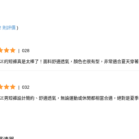
2
則評價
)
|
028
IKE的短褲真是太棒了！面料舒適透氣，顏色也很有型，非常適合夏天穿著
|
032
IKE男短褲設計簡約、舒適透氣，無論運動或休閒都相當合適，絕對是夏