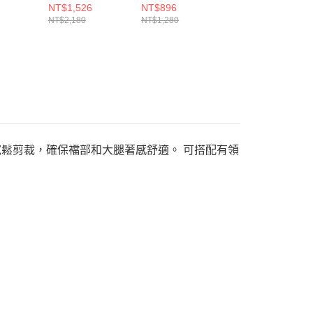
IN 男 短
SHORT OS 男 短
SHORT 男 短褲
PANT 男 長褲
NT$1,526
NT$896
NT$1,490
010
褲 HJ2541451
FN3308297
FZ5766247
NT$2,180
NT$1,280
NT$2,880
搭配寬鬆剪裁，確保襠部和大腿著感舒適。 可搭配有領