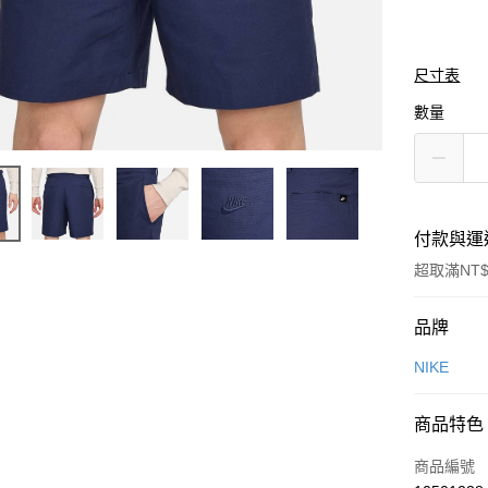
尺寸表
數量
付款與運
超取滿NT$
付款方式
品牌
信用卡一
NIKE
信用卡分
商品特色
3 期 
商品編號
合作金
LINE Pay