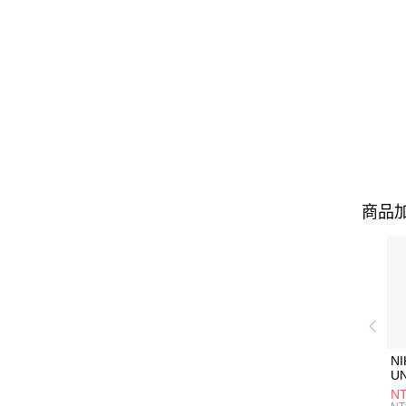
商品加
NI
U
1P
NT
統