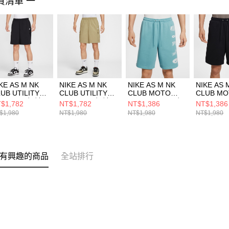
買清單 一
KE AS M NK
NIKE AS M NK
NIKE AS M NK
NIKE AS 
UB UTILITY
CLUB UTILITY
CLUB MOTO
CLUB M
HORT 男 短褲
SHORT 男 短褲
SHORT 9IN 男 短
SHORT 9
$1,782
NT$1,782
NT$1,386
NT$1,386
5048010
IH5048297
褲 IB8254464
褲 IB8254
$1,980
NT$1,980
NT$1,980
NT$1,980
有興趣的商品
全站排行