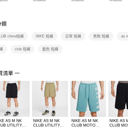
$550
NT$450
NT$650
NT$350
先享後付
FZ3073133
※ 交易是
是否繳費成
付客戶支
分類
【注意事
１．透過由
LUB chino短褲
NIKE 短褲
日常 短褲
男款 短褲
as
交易，需
求債權轉
２．關於
短褲
club 短褲
藍色 短褲
https://aft
３．未成
「AFTE
任。
買清單 一
４．使用「
即時審查
結果請求
５．嚴禁
形，恩沛
動。
KE AS M NK
NIKE AS M NK
NIKE AS M NK
NIKE AS 
UB UTILITY
CLUB UTILITY
CLUB MOTO
CLUB M