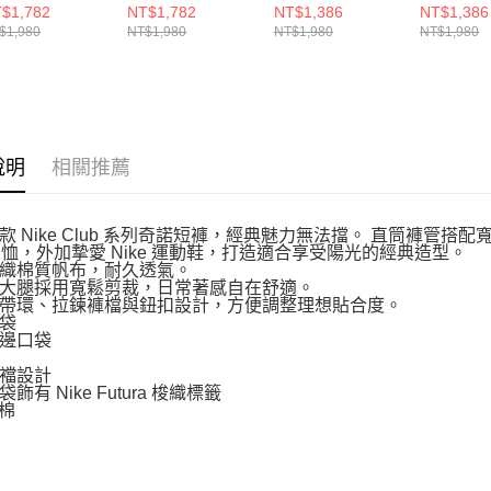
HORT 男 短褲
SHORT 男 短褲
SHORT 9IN 男 短
SHORT 9
$1,782
NT$1,782
NT$1,386
NT$1,386
5048010
IH5048297
褲 IB8254464
褲 IB8254
$1,980
NT$1,980
NT$1,980
NT$1,980
說明
相關推薦
款 Nike Club 系列奇諾短褲，經典魅力無法擋。 直筒褲管
T 恤，外加摯愛 Nike 運動鞋，打造適合享受陽光的經典造型。
織棉質帆布，耐久透氣。
大腿採用寬鬆剪裁，日常著感自在舒適。
帶環、拉鍊褲檔與鈕扣設計，方便調整理想貼合度。
袋
邊口袋
襠設計
飾有 Nike Futura 梭織標籤
 棉