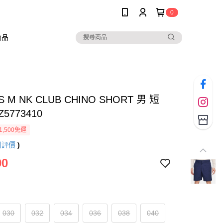
0
商品
AS M NK CLUB CHINO SHORT 男 短
Z5773410
1,500免運
則評價
)
90
030
032
034
036
038
040