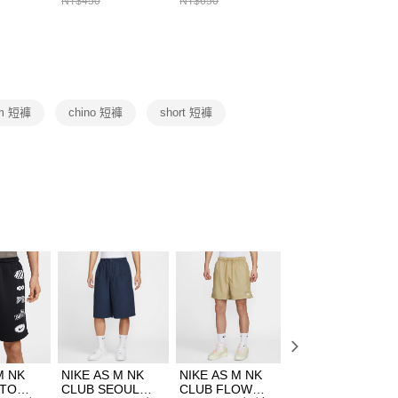
NT$450
NT$650
NT$450
繳納相關費用。
DX5089103
DA2123010
否成功請以「AFTEE先享後付 」之結帳頁面顯示為準，若有關於
功／繳費後需取消欲退款等相關疑問，請聯繫「AFTEE先享後
援中心」
https://netprotections.freshdesk.com/support/home
項】
恩沛科技股份有限公司提供之「AFTEE先享後付」服務完成之
 m 短褲
chino 短褲
short 短褲
依本服務之必要範圍內提供個人資料，並將交易相關給付款項請
讓予恩沛科技股份有限公司。
個人資料處理事宜，請瀏覽以下網址：
ee.tw/terms/#terms3
年的使用者請事先徵得法定代理人或監護人之同意方可使用
E先享後付」，若未經同意申辦者引起之損失，本公司不負相關責
AFTEE先享後付」時，將依據個別帳號之用戶狀況，依本公司
核予不同之上限額度；若仍有額度不足之情形，本公司將視審查
用戶進行身份認證。
一人註冊多個帳號或使用他人資訊註冊。若發現惡意使用之情
科技股份有限公司將有權停止該用戶之使用額度並採取法律行
M NK
NIKE AS M NK
NIKE AS M NK
NIKE AS M NK
OTO
CLUB SEOUL
CLUB FLOW
CLUB CARGO