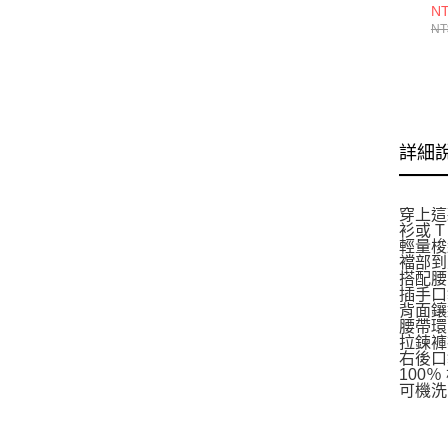
S
NT
IH
NT
詳細
穿上這
衫或 
輕量梭
襠部到
搭配腰
插手口
背面鑲
腰帶環
拉鍊褲
右後口袋
100％
可機洗