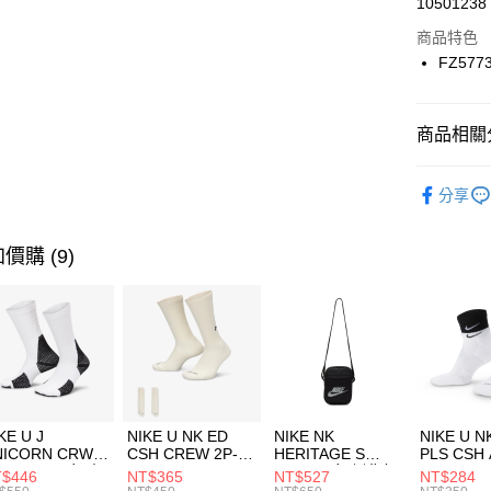
10501238
華南商
Apple Pay
上海商
商品特色
國泰世
FZ577
悠遊付
臺灣中
匯豐（
全盈+PAY
聯邦商
商品相關分
元大商
AFTEE先
玉山商
品牌
NI
相關說明
分享
台新國
【關於「A
男性商品
台灣樂
AFTEE
便利好安
運動類型
運送方式
價購 (9)
１．簡單
２．便利
7-11取貨
３．安心
每筆NT$1
【「AFT
宅配
１．於結帳
付」結帳
每筆NT$1
２．訂單
３．收到繳
付款後門
KE U J
NIKE U NK ED
NIKE NK
NIKE U N
／ATM／
NICORN CRW
CSH CREW 2P-
HERITAGE S
PLS CSH 
每筆NT$1
※ 請注意
R -160 男女 中
144 EMBRDY 男
SMIT 男女 側背包
144 DBL
$446
NT$365
NT$527
NT$284
絡購買商品
襪 FZ3393100
女 短統襪
BA5871010
襪 DH405