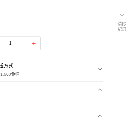
清除
紀錄
送方式
1,500免運
次付款
期付款
0 利率 每期
NT$660
21家銀行
庫商業銀行
第一商業銀行