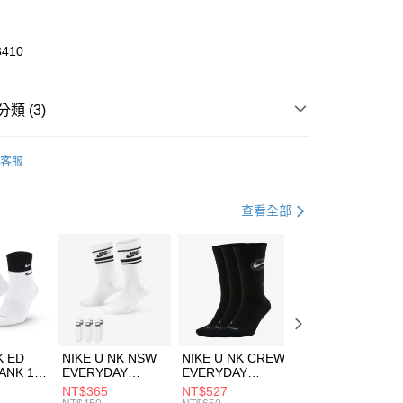
業銀行
彰化商業銀行
業儲蓄銀行
台北富邦商業銀行
華商業銀行
兆豐國際商業銀行
3410
小企業銀行
台中商業銀行
台灣）商業銀行
華泰商業銀行
業銀行
遠東國際商業銀行
類 (3)
業銀行
永豐商業銀行
享後付
業銀行
星展（台灣）商業銀行
KE
服飾
客服
際商業銀行
中國信託商業銀行
FTEE先享後付」】
下著
短褲
天信用卡公司
先享後付是「在收到商品之後才付款」的支付方式。 讓您購物簡單
心！
休閒戶外
服飾
查看全部
：不需註冊會員、不需綁卡、不需儲值。
：只要手機號碼，簡訊認證，即可結帳。
(快速到店)
：先確認商品／服務後，再付款。
00，滿NT$1,500(含以上)免運費
EE先享後付」結帳流程】
方式選擇「AFTEE先享後付」後，將跳轉至「AFTEE先享後
頁面，進行簡訊認證並確認金額後，即可完成結帳。
00，滿NT$1,500(含以上)免運費
成立數日內，您將收到繳費通知簡訊。
費通知簡訊後14天內，點擊此簡訊中的連結，可透過四大超商
市自取
K ED
NIKE U NK NSW
NIKE U NK CREW
NIKE U NK
網路銀行／等多元方式進行付款，方視為交易完成。
ANK 1P
EVERYDAY
EVERYDAY
EVERYDAY LTW
00，滿NT$1,500(含以上)免運費
：結帳手續完成當下不需立刻繳費，但若您需要取消訂單，請聯
 男 中統
ESSENTIAL CR
BBALL 3PR 男女
ANKLE 3PR 男女
NT$365
NT$527
NT$365
的店家。未經商家同意取消之訂單仍視為有效，需透過AFTEE
8104
男女 短統襪
長統襪
踝襪 SX7677010