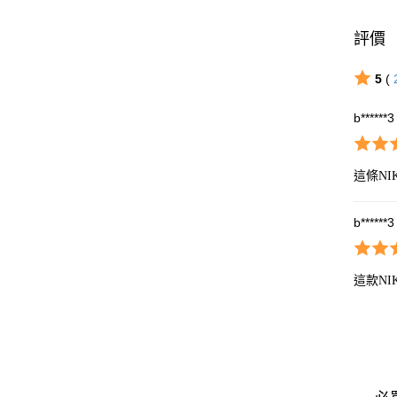
評價
5
(
b******3
這條N
b******3
這款N