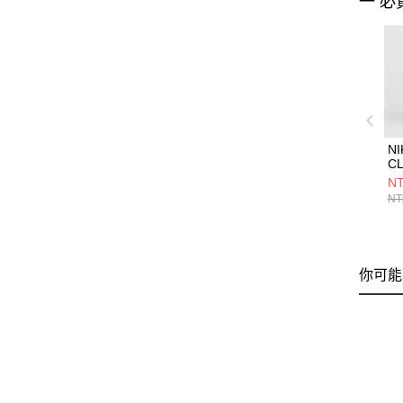
一 必
NI
CL
S
NT
IH
NT
你可能