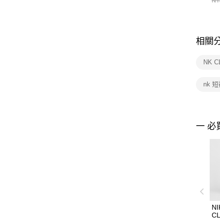
NT
相關
NK C
nk 
一 必
NI
CL