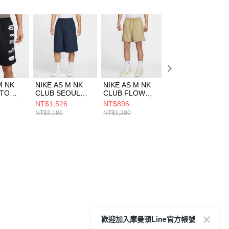
M NK
NIKE AS M NK
NIKE AS M NK
NIKE AS M NK
OTO
CLUB SEOUL
CLUB FLOW
CLUB CARGO
IN 男 短
SHORT OS 男 短
SHORT 男 短褲
PANT 男 長褲
NT$1,526
NT$896
NT$1,490
010
褲 HJ2541451
FN3308297
FZ5766247
NT$2,180
NT$1,280
NT$2,880
歡迎加入摩曼頓Line官方帳號