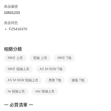
商品編號
宅配
【「AFTEE先享後付」結帳流程】
１．於結帳方式選擇「AFTEE先享後付」後，將跳轉至「AFTEE先享後付」
10501233
每筆NT$100，滿NT$1,500(含以上)免運費
結帳頁面，進行簡訊認證並確認金額後，即可完成結帳。
２．訂單成立數日內，您將收到繳費通知簡訊。
商品特色
付款後門市自取
３．收到繳費通知簡訊後14天內，點擊此簡訊中的連結，可透過四大超商／
FZ5416370
每筆NT$100，滿NT$1,500(含以上)免運費
ATM／網路銀行／等多元方式進行付款，方視為交易完成。
※ 請注意：結帳手續完成當下不需立刻繳費，但若您需要取消訂單，請聯絡
購買商品的店家。未經商家同意取消之訂單仍視為有效，需透過AFTEE先享
後付繳納相關費用。
※ 交易是否成功請以「AFTEE先享後付 」之結帳頁面顯示為準，若有關於
相關分類
是否繳費成功／繳費後需取消欲退款等相關疑問，請聯繫「AFTEE先享後付
客戶支援中心」
https://netprotections.freshdesk.com/support/home
NIKE 上衣
短袖 上衣
NIKE T恤
【注意事項】
NIKE 短袖上衣
AS M NSW T恤
１．透過由恩沛科技股份有限公司提供之「AFTEE先享後付」服務完成之交
易，需依本服務之必要範圍內提供個人資料，並將交易相關給付款項請求債
權轉讓予恩沛科技股份有限公司。
AS M NSW 短袖上衣
男款 T恤
通風 T恤
２．關於個人資料處理事宜，請瀏覽以下網址：
https://aftee.tw/terms/#terms3
fw 短袖上衣
mbr 短袖上衣
３．未成年的使用者請事先徵得法定代理人或監護人之同意方可使用
「AFTEE先享後付」，若未經同意申辦者引起之損失，本公司不負相關責
任。
一 必買清單 一
４．使用「AFTEE先享後付」時，將依據個別帳號之用戶狀況，依本公司即
時審查核予不同之上限額度；若仍有額度不足之情形，本公司將視審查結果