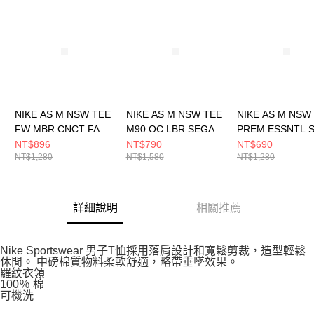
請求用戶進行身份認證。
５．嚴禁一人註冊多個帳號或使用他人資訊註冊。若發現惡意使用之情形，
恩沛科技股份有限公司將有權停止該用戶之使用額度並採取法律行動。
NIKE AS M NSW TEE
NIKE AS M NSW TEE
NIKE AS M NSW
FW MBR CNCT FA25
M90 OC LBR SEGA
PREM ESSNTL 
男 短袖上衣
男 短袖上衣 綠
TEE 男 短袖上衣
NT$896
NT$790
NT$690
NT$1,280
NT$1,580
NT$1,280
HQ9245100
FZ5393370
DO7393371
詳細說明
相關推薦
Nike Sportswear 男子T恤採用落肩設計和寬鬆剪裁，造型輕鬆
休閒。 中磅棉質物料柔軟舒適，略帶垂墜效果。
羅紋衣領
100％ 棉
可機洗