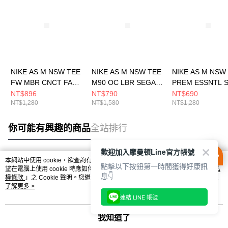
NIKE AS M NSW TEE
NIKE AS M NSW TEE
NIKE AS M NSW
FW MBR CNCT FA25
M90 OC LBR SEGA
PREM ESSNTL 
男 短袖上衣
男 短袖上衣 綠
TEE 男 短袖上衣
NT$896
NT$790
NT$690
NT$1,280
NT$1,580
NT$1,280
HQ9245100
FZ5393370
DO7393371
你可能有興趣的商品
全站排行
歡迎加入摩曼頓Line官方帳號
本網站中使用 cookie，欲查詢有關本網站使用 cookie 方式之詳情，及若您不希
點擊以下按鈕第一時間獲得好康訊
熱門標籤
望在電腦上使用 cookie 時應如何變更電腦的 cookie 設定，請參閱本網站「
隱私
息👇
權條款
」之 Cookie 聲明。您繼續使用本網站即表示您同意本公司得按本網站使
用條款之 Cookie 聲明使用 cookie。
了解更多 >
連結 LINE 帳號
我知道了