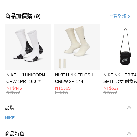
付款方式
信用卡一次付款
商品加價購 (9)
查看全部
信用卡分期付款
3 期 0 利率 每期
NT$426
21家銀行
合作金庫商業銀行
第一商業銀行
LINE Pay
華南商業銀行
彰化商業銀行
Apple Pay
上海商業儲蓄銀行
台北富邦商業銀行
國泰世華商業銀行
兆豐國際商業銀行
悠遊付
臺灣中小企業銀行
台中商業銀行
NIKE U J UNICORN
NIKE U NK ED CSH
NIKE NK HERIT
匯豐（台灣）商業銀行
華泰商業銀行
CRW 1PR -160 男女
CREW 2P-144
SMIT 男女 側背
全盈+PAY
聯邦商業銀行
遠東國際商業銀行
中統襪 FZ3393100
EMBRDY 男女 短統襪
BA5871010
NT$446
NT$365
NT$527
元大商業銀行
永豐商業銀行
NT$550
NT$450
NT$650
AFTEE先享後付
FZ3073133
玉山商業銀行
星展（台灣）商業銀行
相關說明
台新國際商業銀行
中國信託商業銀行
品牌
【關於「AFTEE先享後付」】
台灣樂天信用卡公司
AFTEE先享後付是「在收到商品之後才付款」的支付方式。 讓您購物簡單
運送方式
NIKE
便利好安心！
１．簡單：不需註冊會員、不需綁卡、不需儲值。
7-11取貨(快速到店)
２．便利：只要手機號碼，簡訊認證，即可結帳。
商品特色
每筆NT$100，滿NT$1,500(含以上)免運費
３．安心：先確認商品／服務後，再付款。