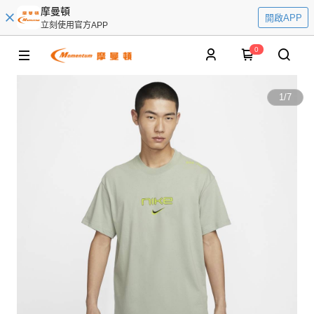
摩曼頓
開啟APP
立刻使用官方APP
0
1
/
7