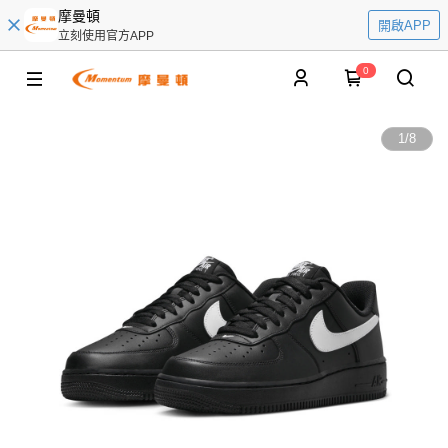
摩曼頓
開啟APP
立刻使用官方APP
0
1
/
8