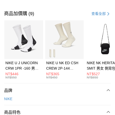
付款方式
信用卡一次付款
商品加價購 (9)
查看全部
信用卡分期付款
3 期 0 利率 每期
NT$1,200
21家銀行
合作金庫商業銀行
第一商業銀行
LINE Pay
華南商業銀行
彰化商業銀行
Apple Pay
上海商業儲蓄銀行
台北富邦商業銀行
國泰世華商業銀行
兆豐國際商業銀行
悠遊付
臺灣中小企業銀行
台中商業銀行
NIKE U J UNICORN
NIKE U NK ED CSH
NIKE NK HERIT
匯豐（台灣）商業銀行
華泰商業銀行
CRW 1PR -160 男女
CREW 2P-144
SMIT 男女 側背
全盈+PAY
聯邦商業銀行
遠東國際商業銀行
中統襪 FZ3393100
EMBRDY 男女 短統襪
BA5871010
NT$446
NT$365
NT$527
元大商業銀行
永豐商業銀行
NT$550
NT$450
NT$650
AFTEE先享後付
FZ3073133
玉山商業銀行
星展（台灣）商業銀行
相關說明
台新國際商業銀行
中國信託商業銀行
品牌
【關於「AFTEE先享後付」】
台灣樂天信用卡公司
AFTEE先享後付是「在收到商品之後才付款」的支付方式。 讓您購物簡單
運送方式
NIKE
便利好安心！
１．簡單：不需註冊會員、不需綁卡、不需儲值。
7-11取貨(快速到店)
２．便利：只要手機號碼，簡訊認證，即可結帳。
商品特色
每筆NT$100，滿NT$1,500(含以上)免運費
３．安心：先確認商品／服務後，再付款。