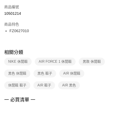
商品編號
宅配
【「AFTEE先享後付」結帳流程】
１．於結帳方式選擇「AFTEE先享後付」後，將跳轉至「AFTEE先享後付」
10501214
每筆NT$100，滿NT$1,500(含以上)免運費
結帳頁面，進行簡訊認證並確認金額後，即可完成結帳。
２．訂單成立數日內，您將收到繳費通知簡訊。
商品特色
付款後門市自取
３．收到繳費通知簡訊後14天內，點擊此簡訊中的連結，可透過四大超商／
FZ0627010
每筆NT$100，滿NT$1,500(含以上)免運費
ATM／網路銀行／等多元方式進行付款，方視為交易完成。
※ 請注意：結帳手續完成當下不需立刻繳費，但若您需要取消訂單，請聯絡
購買商品的店家。未經商家同意取消之訂單仍視為有效，需透過AFTEE先享
後付繳納相關費用。
※ 交易是否成功請以「AFTEE先享後付 」之結帳頁面顯示為準，若有關於
相關分類
是否繳費成功／繳費後需取消欲退款等相關疑問，請聯繫「AFTEE先享後付
客戶支援中心」
https://netprotections.freshdesk.com/support/home
NIKE 休閒鞋
AIR FORCE 1 休閒鞋
男款 休閒鞋
【注意事項】
黑色 休閒鞋
黑色 鞋子
AIR 休閒鞋
１．透過由恩沛科技股份有限公司提供之「AFTEE先享後付」服務完成之交
易，需依本服務之必要範圍內提供個人資料，並將交易相關給付款項請求債
權轉讓予恩沛科技股份有限公司。
休閒鞋 鞋子
AIR 鞋子
AIR 黑色
２．關於個人資料處理事宜，請瀏覽以下網址：
https://aftee.tw/terms/#terms3
３．未成年的使用者請事先徵得法定代理人或監護人之同意方可使用
一 必買清單 一
「AFTEE先享後付」，若未經同意申辦者引起之損失，本公司不負相關責
任。
４．使用「AFTEE先享後付」時，將依據個別帳號之用戶狀況，依本公司即
時審查核予不同之上限額度；若仍有額度不足之情形，本公司將視審查結果