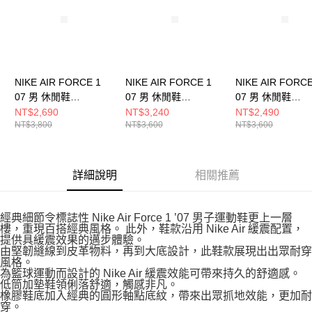
請求用戶進行身份認證。
５．嚴禁一人註冊多個帳號或使用他人資訊註冊。若發現惡意使用之情形，
恩沛科技股份有限公司將有權停止該用戶之使用額度並採取法律行動。
NIKE AIR FORCE 1
NIKE AIR FORCE 1
NIKE AIR FORCE
07 男 休閒鞋
07 男 休閒鞋
07 男 休閒鞋
IH1221900
CW2288111
FJ4146122
NT$2,690
NT$3,240
NT$2,490
NT$3,800
NT$3,600
NT$3,600
詳細說明
相關推薦
經典細節令標誌性 Nike Air Force 1 ’07 男子運動鞋更上一層
樓，重現百搭經典風格。 此外，鞋款沿用 Nike Air 緩震配置，
提供具緩震效果的邁步體驗。
由堅韌縫線到皮革物料，再到大底設計，此鞋款展現出出眾耐穿
風格。
為籃球運動而設計的 Nike Air 緩震效能可帶來持久的舒適感。
低筒加墊鞋領俐落舒適，觸感非凡。
橡膠鞋底加入經典的圓形軸點底紋，帶來出眾抓地效能，更加耐
穿。