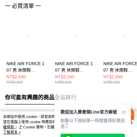
一 必買清單 一
NIKE AIR FORCE 1
NIKE AIR FORCE 1
NIKE AIR FORCE
07 男 休閒鞋
07 男 休閒鞋
07 男 休閒鞋
IH1221900
CW2288111
FJ4146122
NT$2,690
NT$3,240
NT$2,490
NT$3,800
NT$3,600
NT$3,600
你可能有興趣的商品
全站排行
歡迎加入摩曼頓Line官方帳號
本網站中使用 cookie，欲查詢有關本網站使用 cookie 方式之詳情，及若您不希
點擊以下按鈕第一時間獲得好康訊
熱門標籤
望在電腦上使用 cookie 時應如何變更電腦的 cookie 設定，請參閱本網站「
隱私
息👇
權條款
」之 Cookie 聲明。您繼續使用本網站即表示您同意本公司得按本網站使
用條款之 Cookie 聲明使用 cookie。
了解更多 >