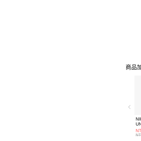
商品加
NI
U
1P
NT
統
NT