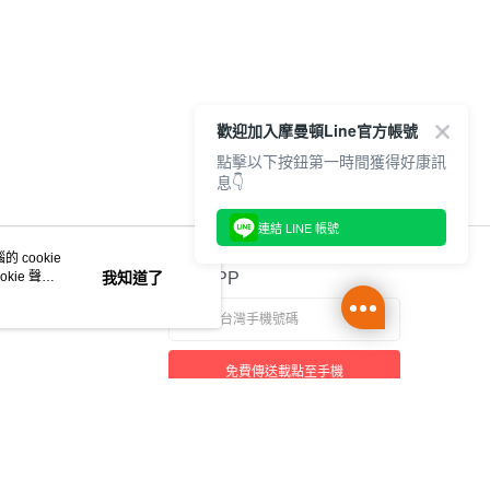
歡迎加入摩曼頓Line官方帳號
點擊以下按鈕第一時間獲得好康訊
息👇
連結 LINE 帳號
 cookie
kie 聲明
我知道了
官方APP
免費傳送載點至手機
本站最佳瀏覽環境請使用 Google Chrome、Firefox 或 Edge 以上版本