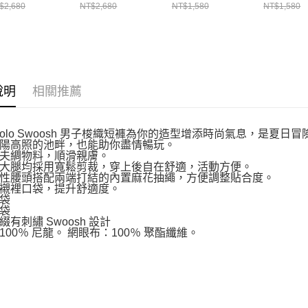
褲 DX0750681
短褲 黑
FV7501320
FV75014
$2,680
NT$2,680
NT$1,580
NT$1,580
DX0750010
說明
相關推薦
e Solo Swoosh 男子梭織短褲為你的造型增添時尚氣息，是
陽高照的池畔，也能助你盡情暢玩。
夫綢物料，順滑親膚。
大腿均採用寬鬆剪裁，穿上後自在舒適，活動方便。
性腰頭搭配兩端打結的內置麻花抽繩，方便調整貼合度。
襯裡口袋，提升舒適度。
袋
袋
綴有刺繡 Swoosh 設計
100％ 尼龍。 網眼布：100％ 聚酯纖維。