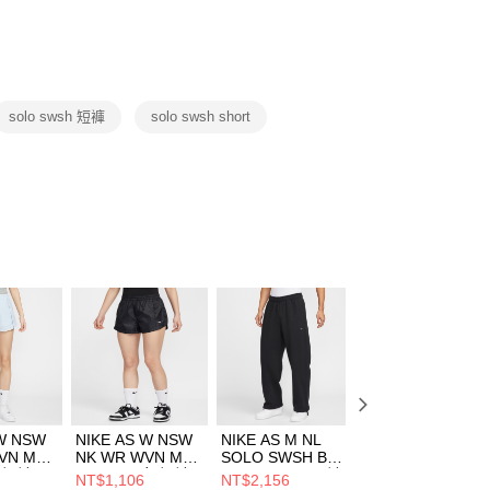
否成功請以「AFTEE先享後付 」之結帳頁面顯示為準，若有關於
功／繳費後需取消欲退款等相關疑問，請聯繫「AFTEE先享後
援中心」
https://netprotections.freshdesk.com/support/home
項】
恩沛科技股份有限公司提供之「AFTEE先享後付」服務完成之
solo swsh 短褲
solo swsh short
依本服務之必要範圍內提供個人資料，並將交易相關給付款項請
讓予恩沛科技股份有限公司。
個人資料處理事宜，請瀏覽以下網址：
ee.tw/terms/#terms3
年的使用者請事先徵得法定代理人或監護人之同意方可使用
E先享後付」，若未經同意申辦者引起之損失，本公司不負相關責
AFTEE先享後付」時，將依據個別帳號之用戶狀況，依本公司
核予不同之上限額度；若仍有額度不足之情形，本公司將視審查
用戶進行身份認證。
一人註冊多個帳號或使用他人資訊註冊。若發現惡意使用之情
科技股份有限公司將有權停止該用戶之使用額度並採取法律行
 W NSW
NIKE AS W NSW
NIKE AS M NL
NIKE AS M NK
VN MR
NK WR WVN MR
SOLO SWSH BB
TCH WVN PANT
女 短褲
2” LTWT 女 短褲
OH PANT 男 長褲
男 長褲
NT$1,106
NT$2,156
NT$2,290