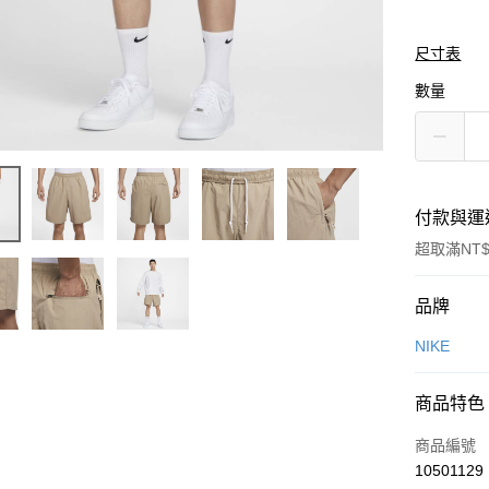
尺寸表
數量
付款與運
超取滿NT$
付款方式
品牌
信用卡一
NIKE
信用卡分
商品特色
3 期 
商品編號
合作金
LINE Pay
10501129
華南商