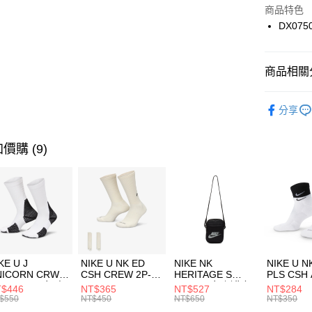
Apple Pay
上海商
商品特色
國泰世
DX075
悠遊付
臺灣中
匯豐（
全盈+PAY
聯邦商
商品相關分
元大商
AFTEE先
玉山商
品牌
NI
相關說明
分享
台新國
【關於「A
男性商品
台灣樂
AFTEE
便利好安
運動類型
運送方式
價購 (9)
１．簡單
２．便利
7-11取貨
３．安心
每筆NT$1
【「AFT
宅配
１．於結帳
付」結帳
每筆NT$1
２．訂單
３．收到繳
付款後門
KE U J
NIKE U NK ED
NIKE NK
NIKE U N
／ATM／
NICORN CRW
CSH CREW 2P-
HERITAGE S
PLS CSH 
每筆NT$1
※ 請注意
R -160 男女 中
144 EMBRDY 男
SMIT 男女 側背包
144 DBL
$446
NT$365
NT$527
NT$284
絡購買商品
襪 FZ3393100
女 短統襪
BA5871010
襪 DH405
$550
NT$450
NT$650
NT$350
先享後付
FZ3073133