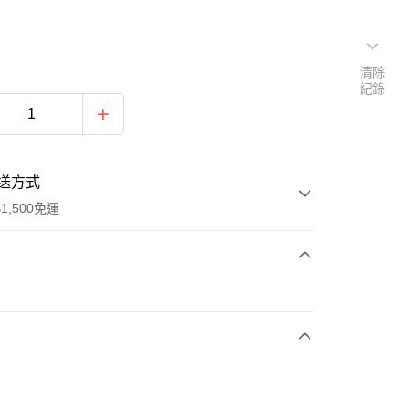
清除
紀錄
送方式
1,500免運
次付款
期付款
0 利率 每期
NT$893
21家銀行
庫商業銀行
第一商業銀行
業銀行
彰化商業銀行