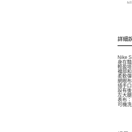
短
NT
詳細
Nik
身在豔
輕盈塔
襠部和
柔軟彈
網眼布
插手口
設有後
左大腿
表布：
可機洗