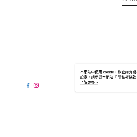
本網站中使用 cookie，欲查詢有關
設定，請參閱本網站「
隱私權條款
使用 cookie。
了解更多 >
TW-MWG1-66-30 Web2.0 D
© 2026 by 摩曼頓企業股份有限公司