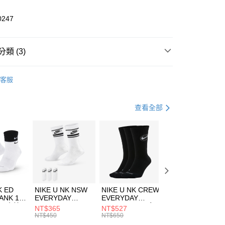
業儲蓄銀行
台北富邦商業銀行
華商業銀行
兆豐國際商業銀行
0247
小企業銀行
台中商業銀行
台灣）商業銀行
華泰商業銀行
業銀行
遠東國際商業銀行
類 (3)
業銀行
永豐商業銀行
享後付
業銀行
星展（台灣）商業銀行
KE
服飾
客服
際商業銀行
中國信託商業銀行
FTEE先享後付」】
下著
短褲
天信用卡公司
先享後付是「在收到商品之後才付款」的支付方式。 讓您購物簡單
心！
休閒戶外
服飾
查看全部
：不需註冊會員、不需綁卡、不需儲值。
：只要手機號碼，簡訊認證，即可結帳。
(快速到店)
：先確認商品／服務後，再付款。
00，滿NT$1,500(含以上)免運費
EE先享後付」結帳流程】
方式選擇「AFTEE先享後付」後，將跳轉至「AFTEE先享後
頁面，進行簡訊認證並確認金額後，即可完成結帳。
00，滿NT$1,500(含以上)免運費
成立數日內，您將收到繳費通知簡訊。
費通知簡訊後14天內，點擊此簡訊中的連結，可透過四大超商
市自取
K ED
NIKE U NK NSW
NIKE U NK CREW
NIKE U NK
網路銀行／等多元方式進行付款，方視為交易完成。
ANK 1P
EVERYDAY
EVERYDAY
EVERYDAY LTW
00，滿NT$1,500(含以上)免運費
：結帳手續完成當下不需立刻繳費，但若您需要取消訂單，請聯
 男 中統
ESSENTIAL CR
BBALL 3PR 男女
ANKLE 3PR 男女
NT$365
NT$527
NT$365
的店家。未經商家同意取消之訂單仍視為有效，需透過AFTEE
8104
男女 短統襪
長統襪
踝襪 SX7677010
NT$450
NT$650
NT$450
繳納相關費用。
DX5089103
DA2123010