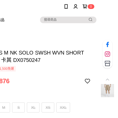
0
商品
AS M NK SOLO SWSH WVN SHORT
卡其 DX0750247
1,500免運
876
M
S
XL
XS
XXL