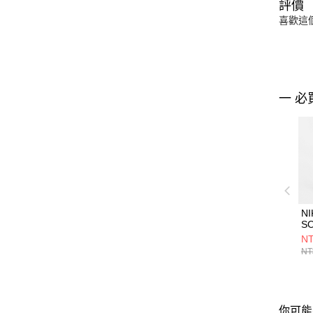
評價
喜歡這
一 必
NI
S
W
NT
短
NT
你可能