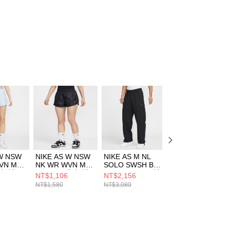
 W NSW
NIKE AS W NSW
NIKE AS M NL
NIKE AS M NK
VN MR
NK WR WVN MR
SOLO SWSH BB
TCH WVN PANT
女 短褲
2” LTWT 女 短褲
OH PANT 男 長褲
男 長褲
NT$1,106
NT$2,156
NT$2,290
23
HM8403010
HV1091010
FZ0711060
NT$1,580
NT$3,080
NT$4,480