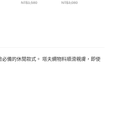
23
HM8403010
HV1091010
FZ0711060
NT$1,580
NT$3,080
NT$4,480
夏日冒險必備的休閒款式。 塔夫綢物料順滑親膚，即使