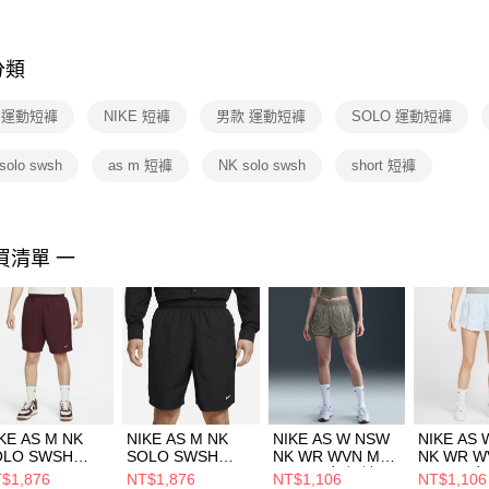
※ 交易是
是否繳費成
付客戶支
分類
【注意事
１．透過由
E 運動短褲
NIKE 短褲
男款 運動短褲
SOLO 運動短褲
交易，需
求債權轉
２．關於
solo swsh
as m 短褲
NK solo swsh
short 短褲
https://aft
３．未成
「AFTE
任。
買清單 一
４．使用「
即時審查
結果請求
５．嚴禁
形，恩沛
動。
KE AS M NK
NIKE AS M NK
NIKE AS W NSW
NIKE AS
OLO SWSH
SOLO SWSH
NK WR WVN MR
NK WR W
VN SHORT 男
WVN SHORT 男
2IN SH 女 短褲
2IN SH 
$1,876
NT$1,876
NT$1,106
NT$1,106