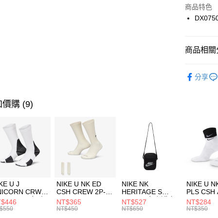
Apple Pay
上海商
商品特色
國泰世
DX075
悠遊付
臺灣中
匯豐（
全盈+PAY
聯邦商
商品相關分
元大商
AFTEE先
玉山商
品牌
NI
相關說明
分享
台新國
【關於「A
男性商品
台灣樂
AFTEE
便利好安
運動類型
運送方式
價購 (9)
１．簡單
２．便利
7-11取貨
３．安心
每筆NT$1
【「AFT
宅配
１．於結帳
付」結帳
每筆NT$1
２．訂單
３．收到繳
付款後門
KE U J
NIKE U NK ED
NIKE NK
NIKE U N
／ATM／
NICORN CRW
CSH CREW 2P-
HERITAGE S
PLS CSH 
每筆NT$1
※ 請注意
R -160 男女 中
144 EMBRDY 男
SMIT 男女 側背包
144 DBL
$446
NT$365
NT$527
NT$284
絡購買商品
襪 FZ3393100
女 短統襪
BA5871010
襪 DH405
$550
NT$450
NT$650
NT$350
先享後付
FZ3073133