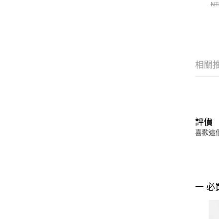
短
NT
相關
評價
喜歡這
一 必