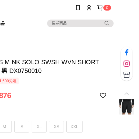
0
商品
AS M NK SOLO SWSH WVN SHORT
黑 DX0750010
1,500免運
876
M
S
XL
XS
XXL