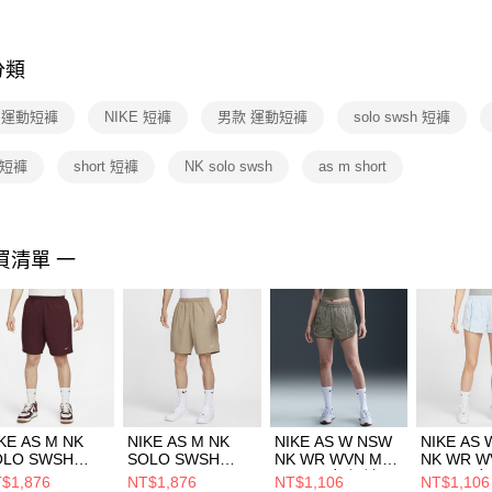
※ 交易是
是否繳費成
付客戶支
分類
【注意事
１．透過由
E 運動短褲
NIKE 短褲
男款 運動短褲
solo swsh 短褲
交易，需
求債權轉
２．關於
 短褲
short 短褲
NK solo swsh
as m short
https://aft
３．未成
「AFTE
任。
買清單 一
４．使用「
即時審查
結果請求
５．嚴禁
形，恩沛
動。
KE AS M NK
NIKE AS M NK
NIKE AS W NSW
NIKE AS
OLO SWSH
SOLO SWSH
NK WR WVN MR
NK WR W
VN SHORT 男
WVN SHORT 男
2IN SH 女 短褲
2IN SH 
$1,876
NT$1,876
NT$1,106
NT$1,106