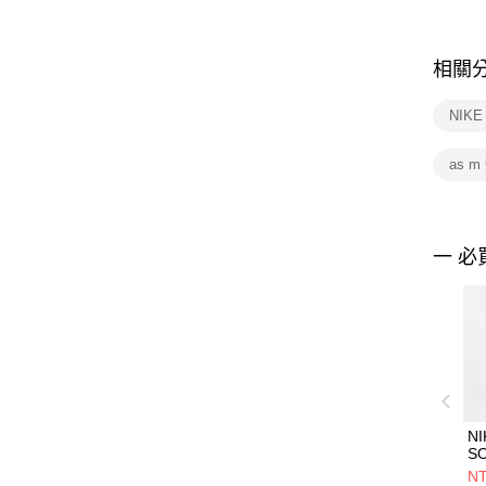
相關
NIK
as m
一 必
NI
S
W
NT