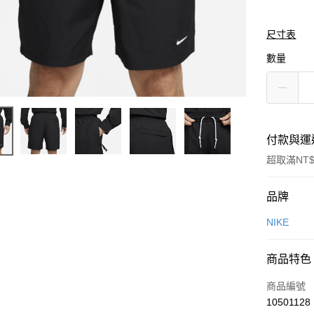
尺寸表
數量
付款與運
超取滿NT$
付款方式
品牌
信用卡一
NIKE
信用卡分
商品特色
3 期 
商品編號
合作金
LINE Pay
10501128
華南商