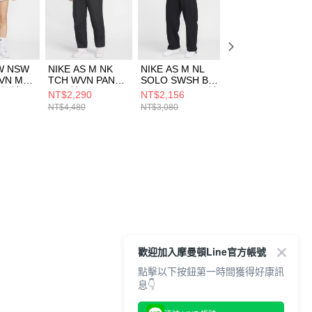
 W NSW
NIKE AS M NK
NIKE AS M NL
NIKE AS W NSW
VN MR
TCH WVN PANT
SOLO SWSH BB
NK WR WVN MR
女 短褲
男 長褲
OH PANT 男 長褲
2” LTWT 女 短褲
NT$2,290
NT$2,156
NT$1,106
23
FZ0711060
HV1091010
HM8403010
NT$4,480
NT$3,080
NT$1,580
歡迎加入摩曼頓Line官方帳號
點擊以下按鈕第一時間獲得好康訊
息👇