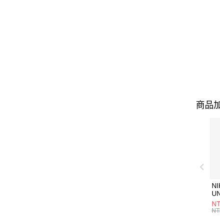
商品加
NI
U
1P
NT
統
NT