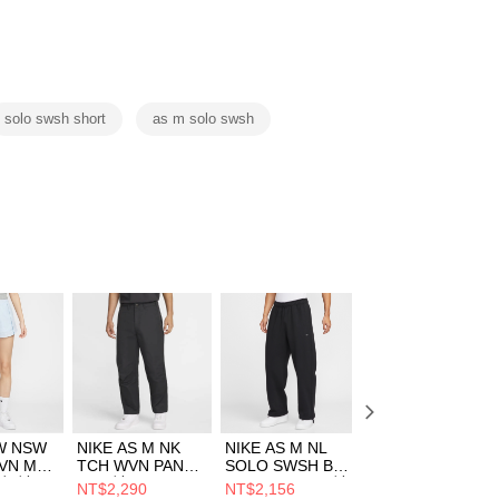
否成功請以「AFTEE先享後付 」之結帳頁面顯示為準，若有關於
功／繳費後需取消欲退款等相關疑問，請聯繫「AFTEE先享後
援中心」
https://netprotections.freshdesk.com/support/home
項】
恩沛科技股份有限公司提供之「AFTEE先享後付」服務完成之
solo swsh short
as m solo swsh
依本服務之必要範圍內提供個人資料，並將交易相關給付款項請
讓予恩沛科技股份有限公司。
個人資料處理事宜，請瀏覽以下網址：
ee.tw/terms/#terms3
年的使用者請事先徵得法定代理人或監護人之同意方可使用
E先享後付」，若未經同意申辦者引起之損失，本公司不負相關責
AFTEE先享後付」時，將依據個別帳號之用戶狀況，依本公司
核予不同之上限額度；若仍有額度不足之情形，本公司將視審查
用戶進行身份認證。
一人註冊多個帳號或使用他人資訊註冊。若發現惡意使用之情
科技股份有限公司將有權停止該用戶之使用額度並採取法律行
 W NSW
NIKE AS M NK
NIKE AS M NL
NIKE AS W NSW
VN MR
TCH WVN PANT
SOLO SWSH BB
NK WR WVN MR
女 短褲
男 長褲
OH PANT 男 長褲
2” LTWT 女 短褲
NT$2,290
NT$2,156
NT$1,106