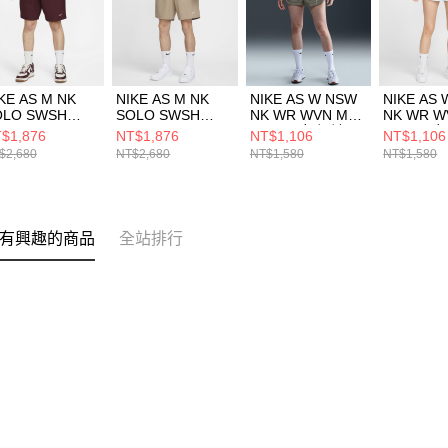
KE AS M NK
NIKE AS M NK
NIKE AS W NSW
NIKE AS
OLO SWSH
SOLO SWSH
NK WR WVN MR
NK WR W
VN SHORT 男
WVN SHORT 男
2IN SH 女 短褲
2IN SH 
$1,876
NT$1,876
NT$1,106
NT$1,106
褲 DX0750681
短褲 卡其
FV7501320
FV75014
$2,680
NT$2,680
NT$1,580
NT$1,580
DX0750247
有興趣的商品
全站排行