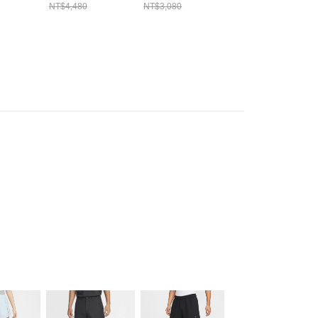
23
FZ0711060
HV1091010
HM8403010
NT$4,480
NT$3,080
NT$1,580