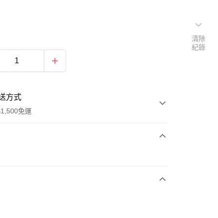
清除
紀錄
送方式
1,500免運
次付款
期付款
0 利率 每期
NT$893
21家銀行
庫商業銀行
第一商業銀行
業銀行
彰化商業銀行