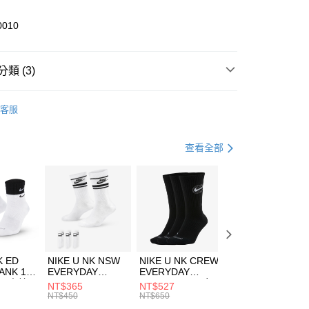
業儲蓄銀行
台北富邦商業銀行
華商業銀行
兆豐國際商業銀行
0010
小企業銀行
台中商業銀行
台灣）商業銀行
華泰商業銀行
業銀行
遠東國際商業銀行
類 (3)
業銀行
永豐商業銀行
享後付
業銀行
星展（台灣）商業銀行
KE
服飾
客服
際商業銀行
中國信託商業銀行
FTEE先享後付」】
下著
短褲
天信用卡公司
先享後付是「在收到商品之後才付款」的支付方式。 讓您購物簡單
心！
休閒戶外
服飾
查看全部
：不需註冊會員、不需綁卡、不需儲值。
：只要手機號碼，簡訊認證，即可結帳。
(快速到店)
：先確認商品／服務後，再付款。
00，滿NT$1,500(含以上)免運費
EE先享後付」結帳流程】
方式選擇「AFTEE先享後付」後，將跳轉至「AFTEE先享後
頁面，進行簡訊認證並確認金額後，即可完成結帳。
00，滿NT$1,500(含以上)免運費
成立數日內，您將收到繳費通知簡訊。
費通知簡訊後14天內，點擊此簡訊中的連結，可透過四大超商
市自取
K ED
NIKE U NK NSW
NIKE U NK CREW
NIKE U NK
網路銀行／等多元方式進行付款，方視為交易完成。
ANK 1P
EVERYDAY
EVERYDAY
EVERYDAY LTW
00，滿NT$1,500(含以上)免運費
：結帳手續完成當下不需立刻繳費，但若您需要取消訂單，請聯
 男 中統
ESSENTIAL CR
BBALL 3PR 男女
ANKLE 3PR 男女
NT$365
NT$527
NT$365
的店家。未經商家同意取消之訂單仍視為有效，需透過AFTEE
8104
男女 短統襪
長統襪
踝襪 SX7677010
NT$450
NT$650
NT$450
繳納相關費用。
DX5089103
DA2123010