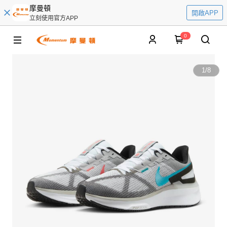
摩曼頓
開啟APP
立刻使用官方APP
0
1
/
8