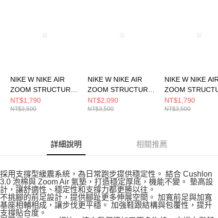
請求用戶進行身份認證。
５．嚴禁一人註冊多個帳號或使用他人資訊註冊。若發現惡意使用之情形，
恩沛科技股份有限公司將有權停止該用戶之使用額度並採取法律行動。
NIKE W NIKE AIR
NIKE W NIKE AIR
NIKE W NIKE AI
ZOOM STRUCTURE
ZOOM STRUCTURE
ZOOM STRUCT
25 女 跑步鞋
25 女 跑步鞋
25 女 跑步鞋
NT$1,790
NT$2,090
NT$1,790
NT$3,500
NT$3,500
NT$3,500
DJ7884104
DJ7884110
HQ3466141
詳細說明
相關推薦
採用支撐型緩震系統，為日常跑步提供穩定性。 結合 Cushlon
3.0 泡棉與 Zoom Air 氣墊，打造穩定厚底，機能不變。 墊高設
計，讓舒適性、穩定性和支撐力都更勝以往。
不挑腳的前足設計，提供腳趾更多伸展空間。 加寬前足與加寬
基座相輔相成，讓步伐更平穩。 加強鞋跟結構與包覆性，提升
支撐貼合度。