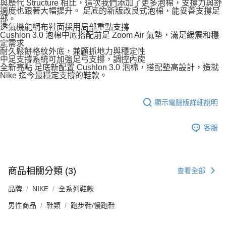
與歷代 Structure 相比，這次我們添加了更多泡棉，支撐力與舒
適度也跟著大幅提升。 足底的新版改良式泡棉，能妥善支撐足
部。
透氣機能網布鞋面採用局部重點支撐
Cushlon 3.0 泡棉中底搭配前足 Zoom Air 氣墊，滿足緩震和穩
定需求
耐久鬆餅格紋外底，兼顧抓地力與穩定性
中足支撐系統可加強足弓支撐，調控內旋
全新亮點 足底新配置 Cushlon 3.0 泡棉，搭配墊高設計，造就
Nike 迄今最穩定支撐的鞋款。
顯示電腦版詳細說明
客服
商品相關分類 (3)
查看全部
品牌
NIKE
全系列鞋款
男性商品
鞋類
跑步鞋/慢跑鞋