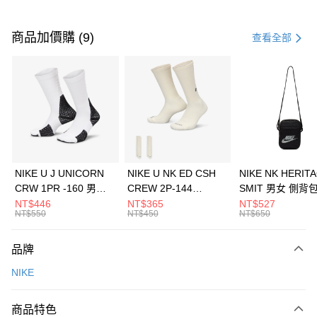
付款方式
信用卡一次付款
商品加價購 (9)
查看全部
信用卡分期付款
3 期 0 利率 每期
NT$1,166
21家銀行
合作金庫商業銀行
第一商業銀行
LINE Pay
華南商業銀行
彰化商業銀行
Apple Pay
上海商業儲蓄銀行
台北富邦商業銀行
國泰世華商業銀行
兆豐國際商業銀行
悠遊付
臺灣中小企業銀行
台中商業銀行
NIKE U J UNICORN
NIKE U NK ED CSH
NIKE NK HERIT
匯豐（台灣）商業銀行
華泰商業銀行
CRW 1PR -160 男女
CREW 2P-144
SMIT 男女 側背
全盈+PAY
聯邦商業銀行
遠東國際商業銀行
中統襪 FZ3393100
EMBRDY 男女 短統襪
BA5871010
NT$446
NT$365
NT$527
元大商業銀行
永豐商業銀行
NT$550
NT$450
NT$650
AFTEE先享後付
FZ3073133
玉山商業銀行
星展（台灣）商業銀行
相關說明
台新國際商業銀行
中國信託商業銀行
品牌
【關於「AFTEE先享後付」】
台灣樂天信用卡公司
AFTEE先享後付是「在收到商品之後才付款」的支付方式。 讓您購物簡單
運送方式
NIKE
便利好安心！
１．簡單：不需註冊會員、不需綁卡、不需儲值。
7-11取貨(快速到店)
２．便利：只要手機號碼，簡訊認證，即可結帳。
商品特色
每筆NT$100，滿NT$1,500(含以上)免運費
３．安心：先確認商品／服務後，再付款。