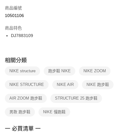
商品編號
宅配
【「AFTEE先享後付」結帳流程】
１．於結帳方式選擇「AFTEE先享後付」後，將跳轉至「AFTEE先享後付」
10501106
每筆NT$100，滿NT$1,500(含以上)免運費
結帳頁面，進行簡訊認證並確認金額後，即可完成結帳。
２．訂單成立數日內，您將收到繳費通知簡訊。
商品特色
付款後門市自取
３．收到繳費通知簡訊後14天內，點擊此簡訊中的連結，可透過四大超商／
DJ7883109
每筆NT$100，滿NT$1,500(含以上)免運費
ATM／網路銀行／等多元方式進行付款，方視為交易完成。
※ 請注意：結帳手續完成當下不需立刻繳費，但若您需要取消訂單，請聯絡
購買商品的店家。未經商家同意取消之訂單仍視為有效，需透過AFTEE先享
後付繳納相關費用。
※ 交易是否成功請以「AFTEE先享後付 」之結帳頁面顯示為準，若有關於
相關分類
是否繳費成功／繳費後需取消欲退款等相關疑問，請聯繫「AFTEE先享後付
客戶支援中心」
https://netprotections.freshdesk.com/support/home
NIKE structure
跑步鞋 NIKE
NIKE ZOOM
【注意事項】
NIKE STRUCTURE
NIKE AIR
NIKE 跑步鞋
１．透過由恩沛科技股份有限公司提供之「AFTEE先享後付」服務完成之交
易，需依本服務之必要範圍內提供個人資料，並將交易相關給付款項請求債
權轉讓予恩沛科技股份有限公司。
AIR ZOOM 跑步鞋
STRUCTURE 25 跑步鞋
２．關於個人資料處理事宜，請瀏覽以下網址：
https://aftee.tw/terms/#terms3
男款 跑步鞋
NIKE 慢跑鞋
３．未成年的使用者請事先徵得法定代理人或監護人之同意方可使用
「AFTEE先享後付」，若未經同意申辦者引起之損失，本公司不負相關責
任。
一 必買清單 一
４．使用「AFTEE先享後付」時，將依據個別帳號之用戶狀況，依本公司即
時審查核予不同之上限額度；若仍有額度不足之情形，本公司將視審查結果