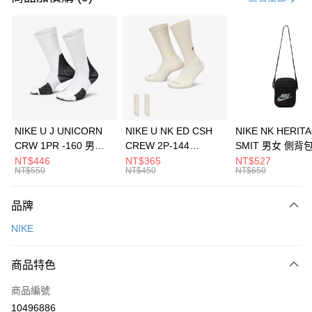
信用卡分期付款
3 期 0 利率 每期
NT$1,266
21家銀行
合作金庫商業銀行
第一商業銀行
LINE Pay
華南商業銀行
彰化商業銀行
Apple Pay
上海商業儲蓄銀行
台北富邦商業銀行
國泰世華商業銀行
兆豐國際商業銀行
悠遊付
臺灣中小企業銀行
台中商業銀行
NIKE U J UNICORN
NIKE U NK ED CSH
NIKE NK HERIT
匯豐（台灣）商業銀行
華泰商業銀行
CRW 1PR -160 男女
CREW 2P-144
SMIT 男女 側背
全盈+PAY
聯邦商業銀行
遠東國際商業銀行
中統襪 FZ3393100
EMBRDY 男女 短統襪
BA5871010
NT$446
NT$365
NT$527
元大商業銀行
永豐商業銀行
NT$550
NT$450
NT$650
AFTEE先享後付
FZ3073133
玉山商業銀行
星展（台灣）商業銀行
相關說明
台新國際商業銀行
中國信託商業銀行
品牌
【關於「AFTEE先享後付」】
台灣樂天信用卡公司
AFTEE先享後付是「在收到商品之後才付款」的支付方式。 讓您購物簡單
運送方式
NIKE
便利好安心！
１．簡單：不需註冊會員、不需綁卡、不需儲值。
7-11取貨(快速到店)
２．便利：只要手機號碼，簡訊認證，即可結帳。
商品特色
每筆NT$100，滿NT$1,500(含以上)免運費
３．安心：先確認商品／服務後，再付款。
商品編號
宅配
【「AFTEE先享後付」結帳流程】
１．於結帳方式選擇「AFTEE先享後付」後，將跳轉至「AFTEE先享後付」
10496886
每筆NT$100，滿NT$1,500(含以上)免運費