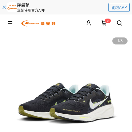
摩曼頓
開啟APP
立刻使用官方APP
0
1
/
8