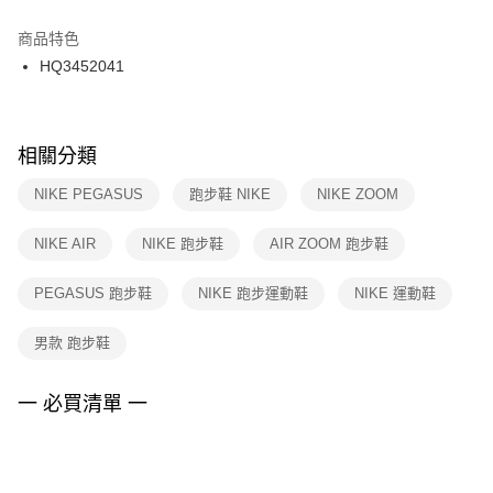
結帳頁面，進行簡訊認證並確認金額後，即可完成結帳。
２．訂單成立數日內，您將收到繳費通知簡訊。
商品特色
付款後門市自取
３．收到繳費通知簡訊後14天內，點擊此簡訊中的連結，可透過四大超商／
HQ3452041
每筆NT$100，滿NT$1,500(含以上)免運費
ATM／網路銀行／等多元方式進行付款，方視為交易完成。
※ 請注意：結帳手續完成當下不需立刻繳費，但若您需要取消訂單，請聯絡
購買商品的店家。未經商家同意取消之訂單仍視為有效，需透過AFTEE先享
後付繳納相關費用。
※ 交易是否成功請以「AFTEE先享後付 」之結帳頁面顯示為準，若有關於
相關分類
是否繳費成功／繳費後需取消欲退款等相關疑問，請聯繫「AFTEE先享後付
客戶支援中心」
https://netprotections.freshdesk.com/support/home
NIKE PEGASUS
跑步鞋 NIKE
NIKE ZOOM
【注意事項】
NIKE AIR
NIKE 跑步鞋
AIR ZOOM 跑步鞋
１．透過由恩沛科技股份有限公司提供之「AFTEE先享後付」服務完成之交
易，需依本服務之必要範圍內提供個人資料，並將交易相關給付款項請求債
權轉讓予恩沛科技股份有限公司。
PEGASUS 跑步鞋
NIKE 跑步運動鞋
NIKE 運動鞋
２．關於個人資料處理事宜，請瀏覽以下網址：
https://aftee.tw/terms/#terms3
男款 跑步鞋
３．未成年的使用者請事先徵得法定代理人或監護人之同意方可使用
「AFTEE先享後付」，若未經同意申辦者引起之損失，本公司不負相關責
任。
一 必買清單 一
４．使用「AFTEE先享後付」時，將依據個別帳號之用戶狀況，依本公司即
時審查核予不同之上限額度；若仍有額度不足之情形，本公司將視審查結果
請求用戶進行身份認證。
５．嚴禁一人註冊多個帳號或使用他人資訊註冊。若發現惡意使用之情形，
恩沛科技股份有限公司將有權停止該用戶之使用額度並採取法律行動。