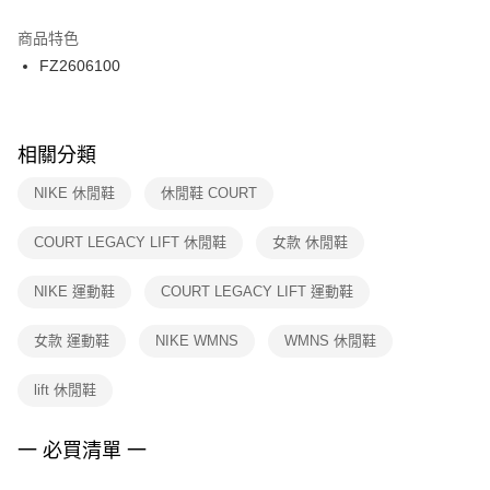
結帳頁面，進行簡訊認證並確認金額後，即可完成結帳。
２．訂單成立數日內，您將收到繳費通知簡訊。
商品特色
付款後門市自取
３．收到繳費通知簡訊後14天內，點擊此簡訊中的連結，可透過四大超商／
FZ2606100
每筆NT$100，滿NT$1,500(含以上)免運費
ATM／網路銀行／等多元方式進行付款，方視為交易完成。
※ 請注意：結帳手續完成當下不需立刻繳費，但若您需要取消訂單，請聯絡
購買商品的店家。未經商家同意取消之訂單仍視為有效，需透過AFTEE先享
後付繳納相關費用。
※ 交易是否成功請以「AFTEE先享後付 」之結帳頁面顯示為準，若有關於
相關分類
是否繳費成功／繳費後需取消欲退款等相關疑問，請聯繫「AFTEE先享後付
客戶支援中心」
https://netprotections.freshdesk.com/support/home
NIKE 休閒鞋
休閒鞋 COURT
【注意事項】
COURT LEGACY LIFT 休閒鞋
女款 休閒鞋
１．透過由恩沛科技股份有限公司提供之「AFTEE先享後付」服務完成之交
易，需依本服務之必要範圍內提供個人資料，並將交易相關給付款項請求債
權轉讓予恩沛科技股份有限公司。
NIKE 運動鞋
COURT LEGACY LIFT 運動鞋
２．關於個人資料處理事宜，請瀏覽以下網址：
https://aftee.tw/terms/#terms3
女款 運動鞋
NIKE WMNS
WMNS 休閒鞋
３．未成年的使用者請事先徵得法定代理人或監護人之同意方可使用
「AFTEE先享後付」，若未經同意申辦者引起之損失，本公司不負相關責
任。
lift 休閒鞋
４．使用「AFTEE先享後付」時，將依據個別帳號之用戶狀況，依本公司即
時審查核予不同之上限額度；若仍有額度不足之情形，本公司將視審查結果
請求用戶進行身份認證。
一 必買清單 一
５．嚴禁一人註冊多個帳號或使用他人資訊註冊。若發現惡意使用之情形，
恩沛科技股份有限公司將有權停止該用戶之使用額度並採取法律行動。