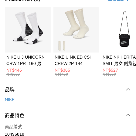
信用卡分期付款
3 期 0 利率 每期
NT$1,033
21家銀行
合作金庫商業銀行
第一商業銀行
LINE Pay
華南商業銀行
彰化商業銀行
Apple Pay
上海商業儲蓄銀行
台北富邦商業銀行
國泰世華商業銀行
兆豐國際商業銀行
悠遊付
臺灣中小企業銀行
台中商業銀行
NIKE U J UNICORN
NIKE U NK ED CSH
NIKE NK HERIT
匯豐（台灣）商業銀行
華泰商業銀行
CRW 1PR -160 男女
CREW 2P-144
SMIT 男女 側背
全盈+PAY
聯邦商業銀行
遠東國際商業銀行
中統襪 FZ3393100
EMBRDY 男女 短統襪
BA5871010
NT$446
NT$365
NT$527
元大商業銀行
永豐商業銀行
NT$550
NT$450
NT$650
AFTEE先享後付
FZ3073133
玉山商業銀行
星展（台灣）商業銀行
相關說明
台新國際商業銀行
中國信託商業銀行
品牌
【關於「AFTEE先享後付」】
台灣樂天信用卡公司
AFTEE先享後付是「在收到商品之後才付款」的支付方式。 讓您購物簡單
運送方式
NIKE
便利好安心！
１．簡單：不需註冊會員、不需綁卡、不需儲值。
7-11取貨(快速到店)
２．便利：只要手機號碼，簡訊認證，即可結帳。
商品特色
每筆NT$100，滿NT$1,500(含以上)免運費
３．安心：先確認商品／服務後，再付款。
商品編號
宅配
【「AFTEE先享後付」結帳流程】
１．於結帳方式選擇「AFTEE先享後付」後，將跳轉至「AFTEE先享後付」
10496818
每筆NT$100，滿NT$1,500(含以上)免運費