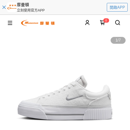
摩曼頓
開啟APP
立刻使用官方APP
0
1
/
7